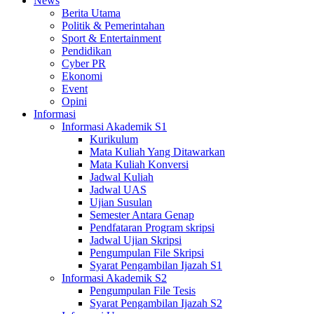
News
Berita Utama
Politik & Pemerintahan
Sport & Entertainment
Pendidikan
Cyber PR
Ekonomi
Event
Opini
Informasi
Informasi Akademik S1
Kurikulum
Mata Kuliah Yang Ditawarkan
Mata Kuliah Konversi
Jadwal Kuliah
Jadwal UAS
Ujian Susulan
Semester Antara Genap
Pendfataran Program skripsi
Jadwal Ujian Skripsi
Pengumpulan File Skripsi
Syarat Pengambilan Ijazah S1
Informasi Akademik S2
Pengumpulan File Tesis
Syarat Pengambilan Ijazah S2