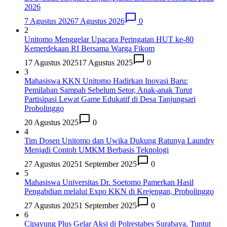
2026
7 Agustus 2026
7 Agustus 2026
0
2
Unitomo Menggelar Upacara Peringatan HUT ke-80
Kemerdekaan RI Bersama Warga Fikom
17 Agustus 2025
17 Agustus 2025
0
3
Mahasiswa KKN Unitomo Hadirkan Inovasi Baru:
Pemilahan Sampah Sebelum Setor, Anak-anak Turut
Partisipasi Lewat Game Edukatif di Desa Tanjungsari
Probolinggo
20 Agustus 2025
0
4
Tim Dosen Unitomo dan Uwika Dukung Ratunya Laundry
Menjadi Contoh UMKM Berbasis Teknologi
27 Agustus 2025
1 September 2025
0
5
Mahasiswa Universitas Dr. Soetomo Pamerkan Hasil
Pengabdian melalui Expo KKN di Krejengan, Probolinggo
27 Agustus 2025
1 September 2025
0
6
Cipayung Plus Gelar Aksi di Polrestabes Surabaya, Tuntut