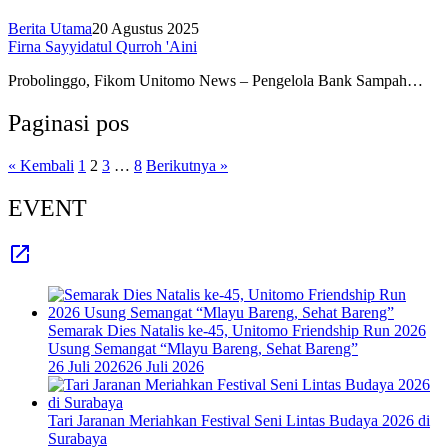
Berita Utama
20 Agustus 2025
Firna Sayyidatul Qurroh 'Aini
Probolinggo, Fikom Unitomo News – Pengelola Bank Sampah…
Paginasi pos
« Kembali
1
2
3
…
8
Berikutnya »
EVENT
Semarak Dies Natalis ke-45, Unitomo Friendship Run 2026
Usung Semangat “Mlayu Bareng, Sehat Bareng”
26 Juli 2026
26 Juli 2026
Tari Jaranan Meriahkan Festival Seni Lintas Budaya 2026 di
Surabaya