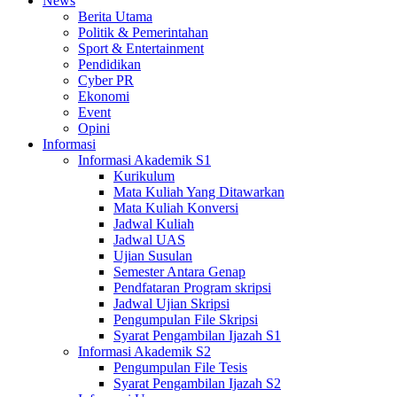
News
Berita Utama
Politik & Pemerintahan
Sport & Entertainment
Pendidikan
Cyber PR
Ekonomi
Event
Opini
Informasi
Informasi Akademik S1
Kurikulum
Mata Kuliah Yang Ditawarkan
Mata Kuliah Konversi
Jadwal Kuliah
Jadwal UAS
Ujian Susulan
Semester Antara Genap
Pendfataran Program skripsi
Jadwal Ujian Skripsi
Pengumpulan File Skripsi
Syarat Pengambilan Ijazah S1
Informasi Akademik S2
Pengumpulan File Tesis
Syarat Pengambilan Ijazah S2