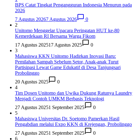
BPS Catat Tingkat Pengangguran Indonesia Menurun pada
2026
7 Agustus 2026
7 Agustus 2026
0
2
Unitomo Menggelar Upacara Peringatan HUT ke-80
Kemerdekaan RI Bersama Warga Fikom
17 Agustus 2025
17 Agustus 2025
0
3
Mahasiswa KKN Unitomo Hadirkan Inovasi Baru:
Pemilahan Sampah Sebelum Setor, Anak-anak Turut
Partisipasi Lewat Game Edukatif di Desa Tanjungsari
Probolinggo
20 Agustus 2025
0
4
Tim Dosen Unitomo dan Uwika Dukung Ratunya Laundry
Menjadi Contoh UMKM Berbasis Teknologi
27 Agustus 2025
1 September 2025
0
5
Mahasiswa Universitas Dr. Soetomo Pamerkan Hasil
Pengabdian melalui Expo KKN di Krejengan, Probolinggo
27 Agustus 2025
1 September 2025
0
6