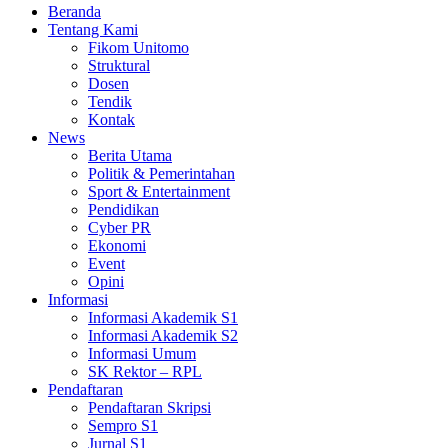
Beranda
Tentang Kami
Fikom Unitomo
Struktural
Dosen
Tendik
Kontak
News
Berita Utama
Politik & Pemerintahan
Sport & Entertainment
Pendidikan
Cyber PR
Ekonomi
Event
Opini
Informasi
Informasi Akademik S1
Informasi Akademik S2
Informasi Umum
SK Rektor – RPL
Pendaftaran
Pendaftaran Skripsi
Sempro S1
Jurnal S1