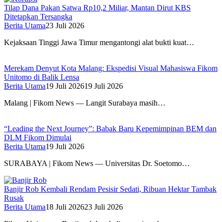
Tilap Dana Pakan Satwa Rp10,2 Miliar, Mantan Dirut KBS
Ditetapkan Tersangka
Berita Utama
23 Juli 2026
Kejaksaan Tinggi Jawa Timur mengantongi alat bukti kuat…
Merekam Denyut Kota Malang: Ekspedisi Visual Mahasiswa Fikom
Unitomo di Balik Lensa
Berita Utama
19 Juli 2026
19 Juli 2026
Malang | Fikom News — Langit Surabaya masih…
“Leading the Next Journey”: Babak Baru Kepemimpinan BEM dan
DLM Fikom Dimulai
Berita Utama
19 Juli 2026
SURABAYA | Fikom News — Universitas Dr. Soetomo…
Banjir Rob Kembali Rendam Pesisir Sedati, Ribuan Hektar Tambak
Rusak
Berita Utama
18 Juli 2026
23 Juli 2026