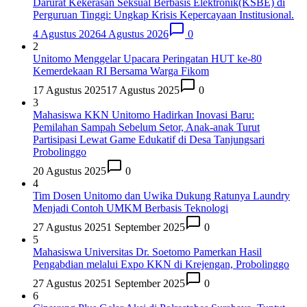
Darurat Kekerasan Seksual Berbasis Elektronik(KSBE) di
Perguruan Tinggi: Ungkap Krisis Kepercayaan Institusional.
4 Agustus 2026
4 Agustus 2026
0
2
Unitomo Menggelar Upacara Peringatan HUT ke-80
Kemerdekaan RI Bersama Warga Fikom
17 Agustus 2025
17 Agustus 2025
0
3
Mahasiswa KKN Unitomo Hadirkan Inovasi Baru:
Pemilahan Sampah Sebelum Setor, Anak-anak Turut
Partisipasi Lewat Game Edukatif di Desa Tanjungsari
Probolinggo
20 Agustus 2025
0
4
Tim Dosen Unitomo dan Uwika Dukung Ratunya Laundry
Menjadi Contoh UMKM Berbasis Teknologi
27 Agustus 2025
1 September 2025
0
5
Mahasiswa Universitas Dr. Soetomo Pamerkan Hasil
Pengabdian melalui Expo KKN di Krejengan, Probolinggo
27 Agustus 2025
1 September 2025
0
6