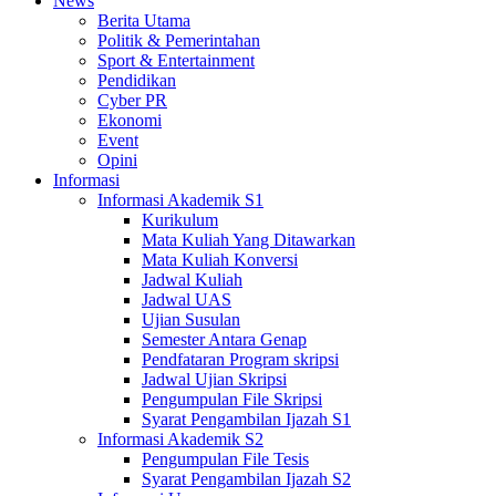
News
Berita Utama
Politik & Pemerintahan
Sport & Entertainment
Pendidikan
Cyber PR
Ekonomi
Event
Opini
Informasi
Informasi Akademik S1
Kurikulum
Mata Kuliah Yang Ditawarkan
Mata Kuliah Konversi
Jadwal Kuliah
Jadwal UAS
Ujian Susulan
Semester Antara Genap
Pendfataran Program skripsi
Jadwal Ujian Skripsi
Pengumpulan File Skripsi
Syarat Pengambilan Ijazah S1
Informasi Akademik S2
Pengumpulan File Tesis
Syarat Pengambilan Ijazah S2