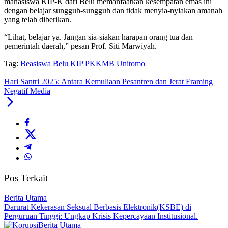
mahasiswa KIP-K dari Belu memanfaatkan kesempatan emas ini
dengan belajar sungguh-sungguh dan tidak menyia-nyiakan amanah
yang telah diberikan.
“Lihat, belajar ya. Jangan sia-siakan harapan orang tua dan
pemerintah daerah,” pesan Prof. Siti Marwiyah.
Tag:
Beasiswa
Belu
KIP
PKKMB
Unitomo
Hari Santri 2025: Antara Kemuliaan Pesantren dan Jerat Framing
Negatif Media
Pos Terkait
Berita Utama
Darurat Kekerasan Seksual Berbasis Elektronik(KSBE) di
Perguruan Tinggi: Ungkap Krisis Kepercayaan Institusional.
Berita Utama