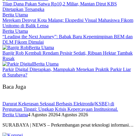
Tilap Dana Pakan Satwa Rp10,2 Miliar, Mantan Dirut KBS
Ditetapkan Tersangka
Berita Utama
Merekam Denyut Kota Malang: Ekspedisi Visual Mahasiswa Fikom
Unitomo di Balik Lensa
Berita Utama
“Leading the Next Journey”: Babak Baru Kepemimpinan BEM dan
DLM Fikom Dimulai
Berita Utama
Banjir Rob Kembali Rendam Pesisir Sedati, Ribuan Hektar Tambak
Rusak
Berita Utama
Parkir Digital Diterapkan, Mampukah Menekan Praktik Parkir Liar
di Surabaya?
Baca Juga
Darurat Kekerasan Seksual Berbasis Elektronik(KSBE) di
Perguruan Tinggi: Ungkap Krisis Kepercayaan Institusional.
Berita Utama
4 Agustus 2026
4 Agustus 2026
SURABAYA | NEWS – Perkembangan pesat teknologi informasi…