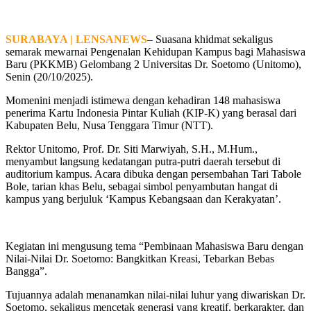
SURABAYA | LENSANEWS
– Suasana khidmat sekaligus
semarak mewarnai Pengenalan Kehidupan Kampus bagi Mahasiswa
Baru (PKKMB) Gelombang 2 Universitas Dr. Soetomo (Unitomo),
Senin (20/10/2025).
Momenini menjadi istimewa dengan kehadiran 148 mahasiswa
penerima Kartu Indonesia Pintar Kuliah (KIP-K) yang berasal dari
Kabupaten Belu, Nusa Tenggara Timur (NTT).
Rektor Unitomo, Prof. Dr. Siti Marwiyah, S.H., M.Hum.,
menyambut langsung kedatangan putra-putri daerah tersebut di
auditorium kampus. Acara dibuka dengan persembahan Tari Tabole
Bole, tarian khas Belu, sebagai simbol penyambutan hangat di
kampus yang berjuluk ‘Kampus Kebangsaan dan Kerakyatan’.
Kegiatan ini mengusung tema “Pembinaan Mahasiswa Baru dengan
Nilai-Nilai Dr. Soetomo: Bangkitkan Kreasi, Tebarkan Bebas
Bangga”.
Tujuannya adalah menanamkan nilai-nilai luhur yang diwariskan Dr.
Soetomo, sekaligus mencetak generasi yang kreatif, berkarakter, dan