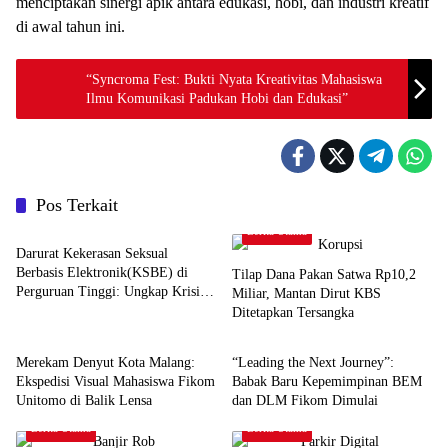
menciptakan sinergi apik antara edukasi, hobi, dan industri kreatif
di awal tahun ini.
“Syncroma Fest: Bukti Nyata Kreativitas Mahasiswa
Ilmu Komunikasi Padukan Hobi dan Edukasi”
Pos Terkait
Berita Utama
Berita Utama
Darurat Kekerasan Seksual
Berbasis Elektronik(KSBE) di
Tilap Dana Pakan Satwa Rp10,2
Perguruan Tinggi: Ungkap Krisis
Miliar, Mantan Dirut KBS
Kepercayaan Institusional.
Ditetapkan Tersangka
Berita Utama
Berita Utama
Merekam Denyut Kota Malang:
“Leading the Next Journey”:
Ekspedisi Visual Mahasiswa Fikom
Babak Baru Kepemimpinan BEM
Unitomo di Balik Lensa
dan DLM Fikom Dimulai
Berita Utama
Berita Utama