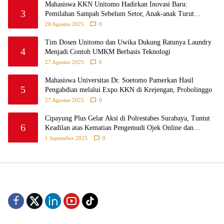
Mahasiswa KKN Unitomo Hadirkan Inovasi Baru:
3
Pemilahan Sampah Sebelum Setor, Anak-anak Turut
Partisipasi Lewat Game Edukatif di Desa Tanjungsari
20 Agustus 2025
0
Probolinggo
Tim Dosen Unitomo dan Uwika Dukung Ratunya Laundry
4
Menjadi Contoh UMKM Berbasis Teknologi
27 Agustus 2025
0
Mahasiswa Universitas Dr. Soetomo Pamerkan Hasil
5
Pengabdian melalui Expo KKN di Krejengan, Probolinggo
27 Agustus 2025
0
Cipayung Plus Gelar Aksi di Polrestabes Surabaya, Tuntut
6
Keadilan atas Kematian Pengemudi Ojek Online dan
Tindakan Represif pada Demonstran
1 September 2025
0