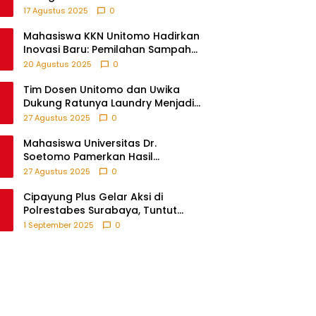
Kemerdekaan RI Bersama Warga
17 Agustus 2025
0
Fikom
Mahasiswa KKN Unitomo Hadirkan
Inovasi Baru: Pemilahan Sampah
Sebelum Setor, Anak-anak Turut
20 Agustus 2025
0
Partisipasi Lewat Game Edukatif di
Desa Tanjungsari Probolinggo
Tim Dosen Unitomo dan Uwika
Dukung Ratunya Laundry Menjadi
Contoh UMKM Berbasis Teknologi
27 Agustus 2025
0
Mahasiswa Universitas Dr.
Soetomo Pamerkan Hasil
Pengabdian melalui Expo KKN di
27 Agustus 2025
0
Krejengan, Probolinggo
Cipayung Plus Gelar Aksi di
Polrestabes Surabaya, Tuntut
Keadilan atas Kematian
1 September 2025
0
Pengemudi Ojek Online dan
Tindakan Represif pada
Demonstran