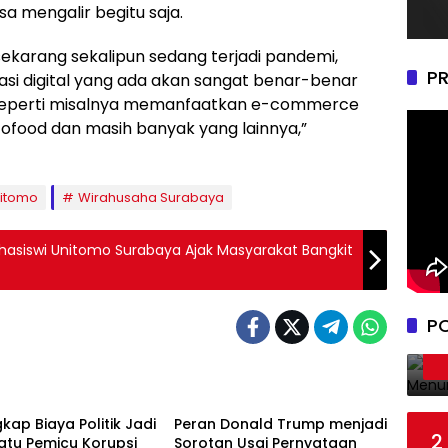
a mengalir begitu saja.
ra sekarang sekalipun sedang terjadi pandemi,
PR
si digital yang ada akan sangat benar-benar
Seperti misalnya memanfaatkan e-commerce
ofood dan masih banyak yang lainnya,”
nitomo
Wirahusaha Surabaya
asiswi Unitomo Surabaya Ajak Masyarakat Bangkit
P
 & Pemerintahan
Politik & Pemerintahan
kap Biaya Politik Jadi
Peran Donald Trump menjadi
2
atu Pemicu Korupsi
Sorotan Usai Pernyataan