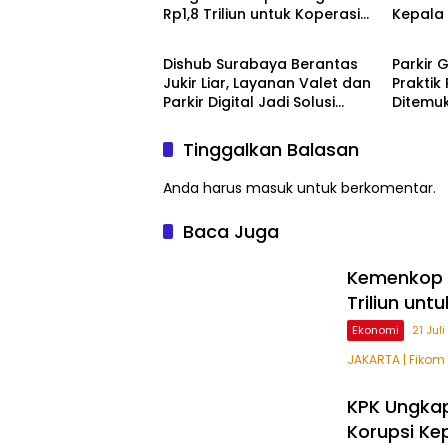
Rp1,8 Triliun untuk Koperasi
Kepala
Creative Writing
Ekonom
Merah Putih
Dishub Surabaya Berantas
Parkir G
Jukir Liar, Layanan Valet dan
Praktik 
Parkir Digital Jadi Solusi
Ditemuk
Utama
Suraba
Tinggalkan Balasan
Anda harus
masuk
untuk berkomentar.
Baca Juga
Kemenkop R
Triliun unt
Ekonomi
21 Jul
JAKARTA | Fikom
KPK Ungkap
Korupsi Ke