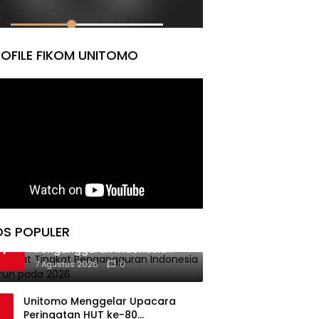
OFILE FIKOM UNITOMO
OS POPULER
BPS Catat Tingkat
1
Pengangguran Indonesia
Menurun pada 2026
7 Agustus 2026
0
Unitomo Menggelar Upacara
Peringatan HUT ke-80