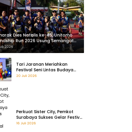
arak Dies Natalis ke-45, Unitomo
endship Run 2026 Usung Semangat
ayu Bareng, Sehat Bareng”
uli 2026
Tari Jaranan Meriahkan
Festival Seni Lintas Budaya
2026 di Surabaya
20 Juli 2026
Perkuat Sister City, Pemkot
Surabaya Sukses Gelar Festival
Remo Yosakoi 2026
16 Juli 2026