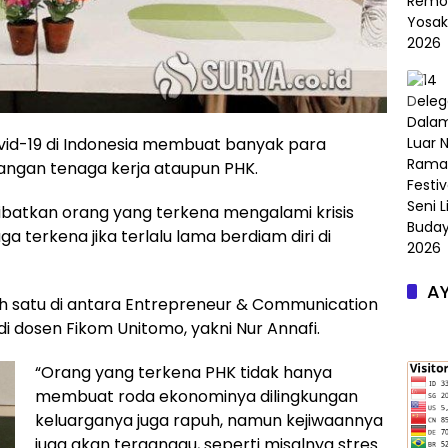
id-19 di Indonesia membuat banyak para
ngan tenaga kerja ataupun PHK.
atkan orang yang terkena mengalami krisis
 terkena jika terlalu lama berdiam diri di
AY
eh satu di antara Entrepreneur & Communication
i dosen Fikom Unitomo, yakni Nur Annafi.
“Orang yang terkena PHK tidak hanya
membuat roda ekonominya dilingkungan
keluarganya juga rapuh, namun kejiwaannya
juga akan terganggu, seperti misalnya stres