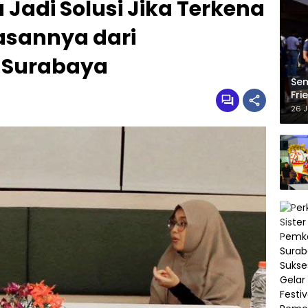
 Jadi Solusi Jika Terkena
lasannya dari
l Surabaya
Sem
Fri
“Ml
26 J