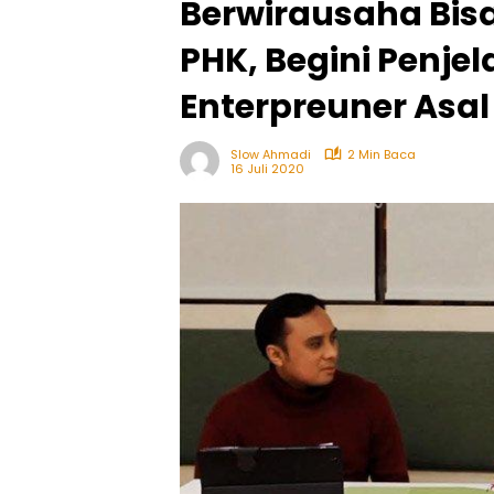
Berwirausaha Bisa
PHK, Begini Penje
Enterpreuner Asa
Slow Ahmadi
2 Min Baca
16 Juli 2020