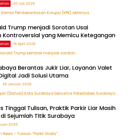
ntahan
20 Juli 2026
 Komisi Pemberantasan Korupsi (KPK) akhirnya…
ld Trump menjadi Sorotan Usai
 Kontroversial yang Memicu Ketegangan
ntahan
16 April 2026
Donald Trump kembali menjadi sorotan…
abaya Berantas Jukir Liar, Layanan Valet
Digital Jadi Solusi Utama
29 Januari 2026
gan (Dishub) Kota Surabaya bersama Polrestabes Surabaya…
s Tinggal Tulisan, Praktik Parkir Liar Masih
di Sejumlah Titik Surabaya
nuari 2026
 News – Tulisan “Parkir Gratis”…