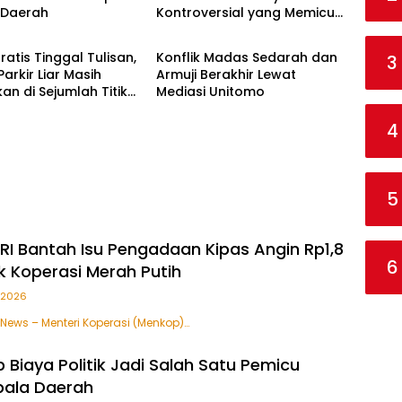
 Daerah
Kontroversial yang Memicu
i
Informasi Umum
Ketegangan
ratis Tinggal Tulisan,
Konflik Madas Sedarah dan
3
Parkir Liar Masih
Armuji Berakhir Lewat
an di Sejumlah Titik
Mediasi Unitomo
ya
4
5
I Bantah Isu Pengadaan Kipas Angin Rp1,8
6
uk Koperasi Merah Putih
i 2026
 News – Menteri Koperasi (Menkop)…
 Biaya Politik Jadi Salah Satu Pemicu
pala Daerah