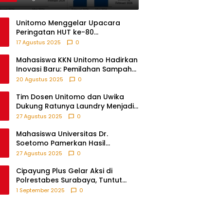
Unitomo Menggelar Upacara
Peringatan HUT ke-80
Kemerdekaan RI Bersama Warga
17 Agustus 2025
0
Fikom
Mahasiswa KKN Unitomo Hadirkan
Inovasi Baru: Pemilahan Sampah
Sebelum Setor, Anak-anak Turut
20 Agustus 2025
0
Partisipasi Lewat Game Edukatif di
Desa Tanjungsari Probolinggo
Tim Dosen Unitomo dan Uwika
Dukung Ratunya Laundry Menjadi
Contoh UMKM Berbasis Teknologi
27 Agustus 2025
0
Mahasiswa Universitas Dr.
Soetomo Pamerkan Hasil
Pengabdian melalui Expo KKN di
27 Agustus 2025
0
Krejengan, Probolinggo
Cipayung Plus Gelar Aksi di
Polrestabes Surabaya, Tuntut
Keadilan atas Kematian
1 September 2025
0
Pengemudi Ojek Online dan
Tindakan Represif pada
Demonstran