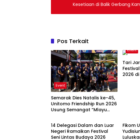
Kesetiaan di Balik Gerbang Ka
Pos Terkait
Event
Tari Ja
Festiva
2026 d
Event
Semarak Dies Natalis ke-45,
Unitomo Friendship Run 2026
Usung Semangat “Mlayu
Event
Berita
Bareng, Sehat Bareng”
14 Delegasi Dalam dan Luar
Fikom 
Negeri Ramaikan Festival
Yudisiu
Seni Lintas Budaya 2026
Lulusk