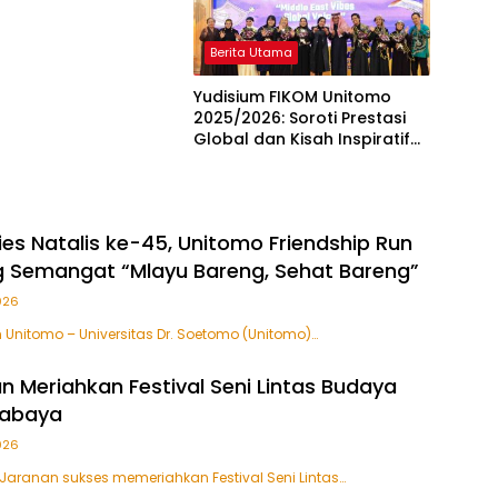
kreditasi Unggul
Berita Utama
Yudisium FIKOM Unitomo
2025/2026: Soroti Prestasi
Global dan Kisah Inspiratif
Lulusan Terbaik
es Natalis ke-45, Unitomo Friendship Run
 Semangat “Mlayu Bareng, Sehat Bareng”
026
 Unitomo – Universitas Dr. Soetomo (Unitomo)…
n Meriahkan Festival Seni Lintas Budaya
rabaya
026
i Jaranan sukses memeriahkan Festival Seni Lintas…