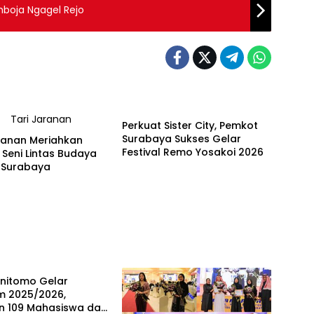
mboja Ngagel Rejo
Event
Perkuat Sister City, Pemkot
Surabaya Sukses Gelar
ranan Meriahkan
Festival Remo Yosakoi 2026
l Seni Lintas Budaya
i Surabaya
 Utama
Unitomo Gelar
m 2025/2026,
an 109 Mahasiswa dan