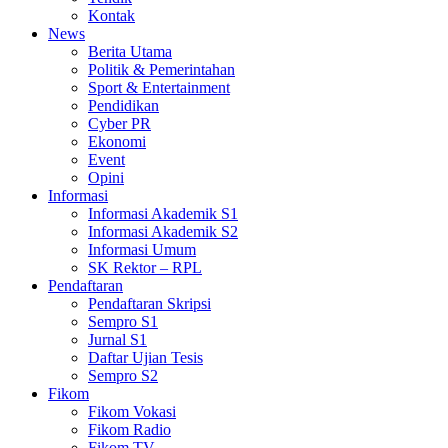
Kontak
News
Berita Utama
Politik & Pemerintahan
Sport & Entertainment
Pendidikan
Cyber PR
Ekonomi
Event
Opini
Informasi
Informasi Akademik S1
Informasi Akademik S2
Informasi Umum
SK Rektor – RPL
Pendaftaran
Pendaftaran Skripsi
Sempro S1
Jurnal S1
Daftar Ujian Tesis
Sempro S2
Fikom
Fikom Vokasi
Fikom Radio
Fikom TV