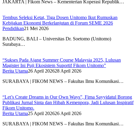
JAKARTA | Fikom News – Kementerian Koperasi Republik…
Tembus Seleksi Ketat, Tiga Dosen Unitomo Ikut Rumuskan
Kebijakan Ekonomi Berkelanjutan di Forum SEME 2026
Pendidikan
21 Mei 2026
BADUNG, BALI – Universitas Dr. Soetomo (Unitomo)
Surabaya…
“Sukses Pada Ajang Summer Course Malaysia 2025, Lulusan
Magister Ini Puji Ekosistem Suportif Fikom Unitomo”
Berita Utama
26 April 2026
28 April 2026
SURABAYA | FIKOM NEWS – Fakultas Ilmu Komunikasi…
“Let’s Create Dreams in Our Own Ways”, Firna Sayyidatul Borong
Publikasi Jurnal Sinta dan Hibah Kemenpora, Jadi Lulusan Inspiratif
Fikom Unitomo.
Berita Utama
25 April 2026
26 April 2026
SURABAYA | FIKOM NEWS – Fakultas Ilmu Komunikasi…