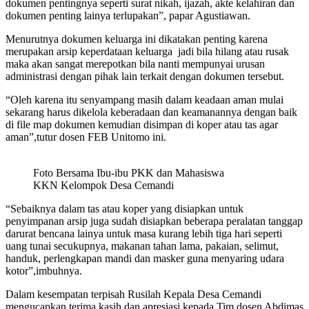
dokumen pentingnya seperti surat nikah, ijazah, akte kelahiran dan
dokumen penting lainya terlupakan”, papar Agustiawan.
Menurutnya dokumen keluarga ini dikatakan penting karena
merupakan arsip keperdataan keluarga jadi bila hilang atau rusak
maka akan sangat merepotkan bila nanti mempunyai urusan
administrasi dengan pihak lain terkait dengan dokumen tersebut.
“Oleh karena itu senyampang masih dalam keadaan aman mulai
sekarang harus dikelola keberadaan dan keamanannya dengan baik
di file map dokumen kemudian disimpan di koper atau tas agar
aman”,tutur dosen FEB Unitomo ini.
Foto Bersama Ibu-ibu PKK dan Mahasiswa
KKN Kelompok Desa Cemandi
“Sebaiknya dalam tas atau koper yang disiapkan untuk
penyimpanan arsip juga sudah disiapkan beberapa peralatan tanggap
darurat bencana lainya untuk masa kurang lebih tiga hari seperti
uang tunai secukupnya, makanan tahan lama, pakaian, selimut,
handuk, perlengkapan mandi dan masker guna menyaring udara
kotor”,imbuhnya.
Dalam kesempatan terpisah Rusilah Kepala Desa Cemandi
mengucapkan terima kasih dan apresiasi kepada Tim dosen Abdimas