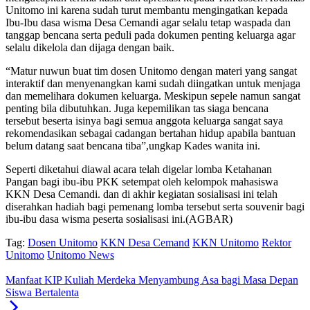
Unitomo ini karena sudah turut membantu mengingatkan kepada
Ibu-Ibu dasa wisma Desa Cemandi agar selalu tetap waspada dan
tanggap bencana serta peduli pada dokumen penting keluarga agar
selalu dikelola dan dijaga dengan baik.
“Matur nuwun buat tim dosen Unitomo dengan materi yang sangat
interaktif dan menyenangkan kami sudah diingatkan untuk menjaga
dan memelihara dokumen keluarga. Meskipun sepele namun sangat
penting bila dibutuhkan. Juga kepemilikan tas siaga bencana
tersebut beserta isinya bagi semua anggota keluarga sangat saya
rekomendasikan sebagai cadangan bertahan hidup apabila bantuan
belum datang saat bencana tiba”,ungkap Kades wanita ini.
Seperti diketahui diawal acara telah digelar lomba Ketahanan
Pangan bagi ibu-ibu PKK setempat oleh kelompok mahasiswa
KKN Desa Cemandi. dan di akhir kegiatan sosialisasi ini telah
diserahkan hadiah bagi pemenang lomba tersebut serta souvenir bagi
ibu-ibu dasa wisma peserta sosialisasi ini.(AGBAR)
Tag:
Dosen Unitomo
KKN Desa Cemand
KKN Unitomo
Rektor
Unitomo
Unitomo News
Manfaat KIP Kuliah Merdeka Menyambung Asa bagi Masa Depan
Siswa Bertalenta