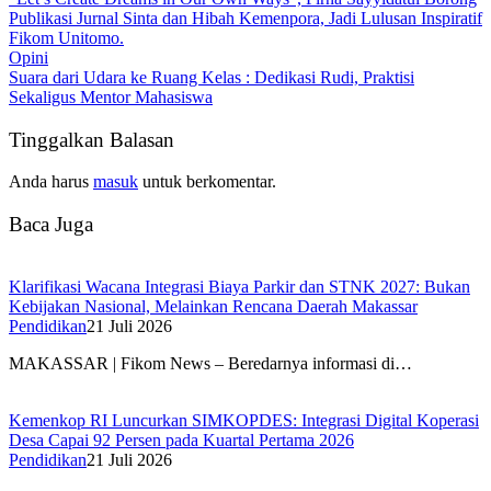
Publikasi Jurnal Sinta dan Hibah Kemenpora, Jadi Lulusan Inspiratif
Fikom Unitomo.
Opini
Suara dari Udara ke Ruang Kelas : Dedikasi Rudi, Praktisi
Sekaligus Mentor Mahasiswa
Tinggalkan Balasan
Anda harus
masuk
untuk berkomentar.
Baca Juga
Klarifikasi Wacana Integrasi Biaya Parkir dan STNK 2027: Bukan
Kebijakan Nasional, Melainkan Rencana Daerah Makassar
Pendidikan
21 Juli 2026
MAKASSAR | Fikom News – Beredarnya informasi di…
Kemenkop RI Luncurkan SIMKOPDES: Integrasi Digital Koperasi
Desa Capai 92 Persen pada Kuartal Pertama 2026
Pendidikan
21 Juli 2026