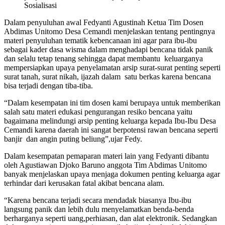
Sosialisasi
Dalam penyuluhan awal Fedyanti Agustinah Ketua Tim Dosen
Abdimas Unitomo Desa Cemandi menjelaskan tentang pentingnya
materi penyuluhan tematik kebencanaan ini agar para ibu-ibu
sebagai kader dasa wisma dalam menghadapi bencana tidak panik
dan selalu tetap tenang sehingga dapat membantu keluarganya
mempersiapkan upaya penyelamatan arsip surat-surat penting seperti
surat tanah, surat nikah, ijazah dalam satu berkas karena bencana
bisa terjadi dengan tiba-tiba.
“Dalam kesempatan ini tim dosen kami berupaya untuk memberikan
salah satu materi edukasi pengurangan resiko bencana yaitu
bagaimana melindungi arsip penting keluarga kepada Ibu-Ibu Desa
Cemandi karena daerah ini sangat berpotensi rawan bencana seperti
banjir dan angin puting beliung”,ujar Fedy.
Dalam kesempatan pemaparan materi lain yang Fedyanti dibantu
oleh Agustiawan Djoko Baruno anggota Tim Abdimas Unitomo
banyak menjelaskan upaya menjaga dokumen penting keluarga agar
terhindar dari kerusakan fatal akibat bencana alam.
“Karena bencana terjadi secara mendadak biasanya Ibu-ibu
langsung panik dan lebih dulu menyelamatkan benda-benda
berharganya seperti uang,perhiasan, dan alat elektronik. Sedangkan