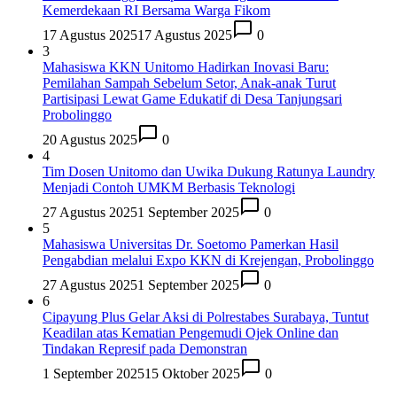
Kemerdekaan RI Bersama Warga Fikom
17 Agustus 2025
17 Agustus 2025
0
3
Mahasiswa KKN Unitomo Hadirkan Inovasi Baru:
Pemilahan Sampah Sebelum Setor, Anak-anak Turut
Partisipasi Lewat Game Edukatif di Desa Tanjungsari
Probolinggo
20 Agustus 2025
0
4
Tim Dosen Unitomo dan Uwika Dukung Ratunya Laundry
Menjadi Contoh UMKM Berbasis Teknologi
27 Agustus 2025
1 September 2025
0
5
Mahasiswa Universitas Dr. Soetomo Pamerkan Hasil
Pengabdian melalui Expo KKN di Krejengan, Probolinggo
27 Agustus 2025
1 September 2025
0
6
Cipayung Plus Gelar Aksi di Polrestabes Surabaya, Tuntut
Keadilan atas Kematian Pengemudi Ojek Online dan
Tindakan Represif pada Demonstran
1 September 2025
15 Oktober 2025
0