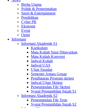
News
Berita Utama
Politik & Pemerintahan
Sport & Entertainment
Pendidikan
Cyber PR
Ekonomi
Event
Opini
Informasi
Informasi Akademik S1
Kurikulum
Mata Kuliah Yang Ditawarkan
Mata Kuliah Konversi
Jadwal Kuliah
Jadwal UAS
Ujian Susulan
Semester Antara Genap
Pendfataran Program skripsi
Jadwal Ujian Skripsi
Pengumpulan File Skripsi
Syarat Pengambilan Ijazah S1
Informasi Akademik S2
Pengumpulan File Tesis
Syarat Pengambilan Ijazah S2