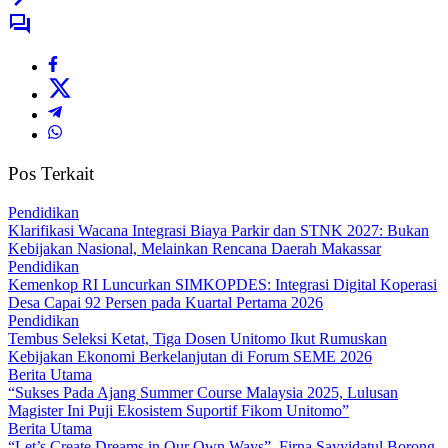
Pos Terkait
Pendidikan
Klarifikasi Wacana Integrasi Biaya Parkir dan STNK 2027: Bukan
Kebijakan Nasional, Melainkan Rencana Daerah Makassar
Pendidikan
Kemenkop RI Luncurkan SIMKOPDES: Integrasi Digital Koperasi
Desa Capai 92 Persen pada Kuartal Pertama 2026
Pendidikan
Tembus Seleksi Ketat, Tiga Dosen Unitomo Ikut Rumuskan
Kebijakan Ekonomi Berkelanjutan di Forum SEME 2026
Berita Utama
“Sukses Pada Ajang Summer Course Malaysia 2025, Lulusan
Magister Ini Puji Ekosistem Suportif Fikom Unitomo”
Berita Utama
“Let’s Create Dreams in Our Own Ways”, Firna Sayyidatul Borong