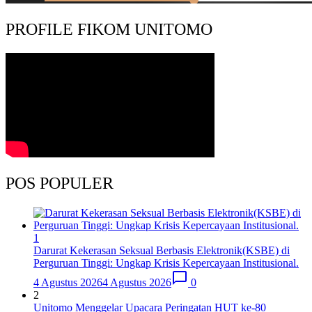
PROFILE FIKOM UNITOMO
POS POPULER
1
Darurat Kekerasan Seksual Berbasis Elektronik(KSBE) di
Perguruan Tinggi: Ungkap Krisis Kepercayaan Institusional.
4 Agustus 2026
4 Agustus 2026
0
2
Unitomo Menggelar Upacara Peringatan HUT ke-80