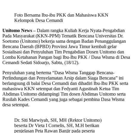
Foto Bersama Ibu-ibu PKK dan Mahasiswa KKN
Kelompok Desa Cemandi
Unitomo News –
Dalam rangka Kuliah Kerja Nyata-Pengabdian
Pada Masyarakat (KKN-PPM) Tematik Bencana Universitas Dr.
Soetomo (Unitomo) bekerja sama dengan Badan Penanggulangan
Bencana Daerah (BPBD) Provinsi Jawa Timur kembali gelar
Sosialisasi dan Penyuluhan Tim Pengabdian Dosen Unitomo dan
Lomba Ketahanan Pangan bagi Ibu-Ibu PKK / Dasa Wisma di Desa
Cemandi Sedati Sidoarjo, Sabtu, (18/12).
Penyuluhan yang bertema “Dasa Wisma Tanggap Bencana-
Perlindungan dan Penyelamatan Arsip dalam Siaga Bencana” ini
berlangsung di balai Desa Cemandi dan dihadiri Ibu-Ibu PKK serta
mahasiswa KKN setempat dan Fedyanti Agustinah Ketua Tim
Abdimas Unitomo didampingi Tim dosen Abdimas Unitomo serta
Rusilah Kades Cemandi yang juga sebagai pembina Dasa Wisma
desa setempat.
Dr. Siti Marwiyah, SH, MH (Rektor Unitomo)
beserta Dr Vieta I Cornelis, SH, M.H berikan
penjelasan Peta Rawan Banjir pada peserta