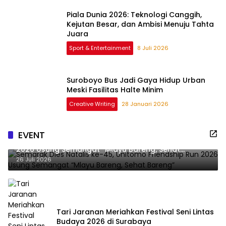
Piala Dunia 2026: Teknologi Canggih,
Kejutan Besar, dan Ambisi Menuju Tahta
Juara
Sport & Entertainment
8 Juli 2026
Suroboyo Bus Jadi Gaya Hidup Urban
Meski Fasilitas Halte Minim
Creative Writing
28 Januari 2026
EVENT
Semarak Dies Natalis ke-45, Unitomo Friendship Run
2026 Usung Semangat “Mlayu Bareng, Sehat
Bareng”
26 Juli 2026
Tari Jaranan Meriahkan Festival Seni Lintas
Budaya 2026 di Surabaya