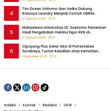
Edukatif di Desa Tanjungsari Probolinggo
Tim Dosen Unitomo dan Uwika Dukung
4
Ratunya Laundry Menjadi Contoh UMKM
Berbasis Teknologi
27 Agustus 2025
0
Mahasiswa Universitas Dr. Soetomo Pamerkan
5
Hasil Pengabdian melalui Expo KKN di
Krejengan, Probolinggo
27 Agustus 2025
0
Cipayung Plus Gelar Aksi di Polrestabes
6
Surabaya, Tuntut Keadilan atas Kematian
Pengemudi Ojek Online dan Tindakan Represif
1 September 2025
0
pada Demonstran
Indeks
Kontak
Redaksi
UKW