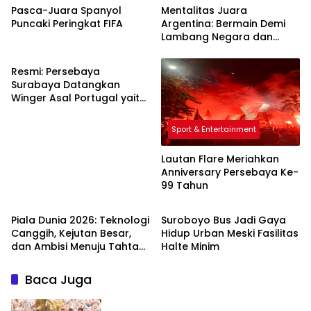
Pasca-Juara Spanyol
Mentalitas Juara
Puncaki Peringkat FIFA
Argentina: Bermain Demi
Lambang Negara dan
Sport & Entertainment
Mewujudkan Mimpi Lionel
Messi
Resmi: Persebaya
Surabaya Datangkan
Winger Asal Portugal yaitu
Miguel Pereira
Sport & Entertainment
Lautan Flare Meriahkan
Anniversary Persebaya Ke-
99 Tahun
Sport & Entertainment
Creative Writing
Piala Dunia 2026: Teknologi
Suroboyo Bus Jadi Gaya
Canggih, Kejutan Besar,
Hidup Urban Meski Fasilitas
dan Ambisi Menuju Tahta
Halte Minim
Juara
Baca Juga