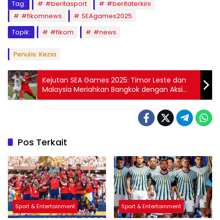
Tag:
#beritasport
#beritaterkini
#fikomnews
SEAgames2025
Topik:
#fikom
#news
Penulis: Kezia
Kejutan SEA Games 2025: Timor Leste dan
Malaysia Meriahkan Bangkok dengan Aksi
Comeback
Pos Terkait
Sport & Entertainment
Sport & Entertainment