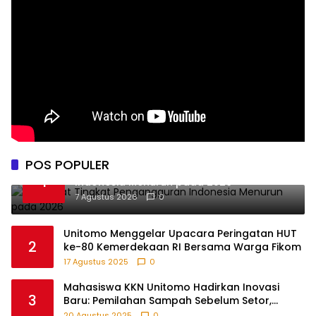
POS POPULER
BPS Catat Tingkat Pengangguran
1
Indonesia Menurun pada 2026
7 Agustus 2026
0
Unitomo Menggelar Upacara Peringatan HUT
2
ke-80 Kemerdekaan RI Bersama Warga Fikom
17 Agustus 2025
0
Mahasiswa KKN Unitomo Hadirkan Inovasi
3
Baru: Pemilahan Sampah Sebelum Setor,
Anak-anak Turut Partisipasi Lewat Game
20 Agustus 2025
0