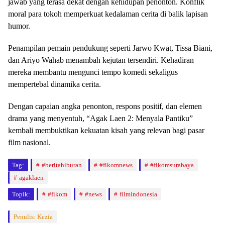
jawab yang terasa dekat dengan kehidupan penonton. Konflik
moral para tokoh memperkuat kedalaman cerita di balik lapisan
humor.
Penampilan pemain pendukung seperti Jarwo Kwat, Tissa Biani,
dan Ariyo Wahab menambah kejutan tersendiri. Kehadiran
mereka membantu mengunci tempo komedi sekaligus
mempertebal dinamika cerita.
Dengan capaian angka penonton, respons positif, dan elemen
drama yang menyentuh, “Agak Laen 2: Menyala Pantiku”
kembali membuktikan kekuatan kisah yang relevan bagi pasar
film nasional.
Tag:
#beritahiburan
#fikomnews
#fikomsurabaya
agaklaen
Topik:
#fikom
#news
filmindonesia
Penulis: Kezia