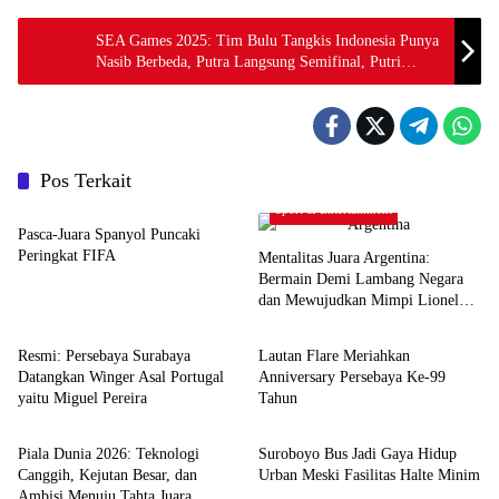
SEA Games 2025: Tim Bulu Tangkis Indonesia Punya
Nasib Berbeda, Putra Langsung Semifinal, Putri
Tantang Myanmar
Pos Terkait
Sport & Entertainment
Sport & Entertainment
Pasca-Juara Spanyol Puncaki
Peringkat FIFA
Mentalitas Juara Argentina:
Bermain Demi Lambang Negara
dan Mewujudkan Mimpi Lionel
Sport & Entertainment
Sport & Entertainment
Messi
Resmi: Persebaya Surabaya
Lautan Flare Meriahkan
Datangkan Winger Asal Portugal
Anniversary Persebaya Ke-99
yaitu Miguel Pereira
Tahun
Sport & Entertainment
Creative Writing
Piala Dunia 2026: Teknologi
Suroboyo Bus Jadi Gaya Hidup
Canggih, Kejutan Besar, dan
Urban Meski Fasilitas Halte Minim
Ambisi Menuju Tahta Juara