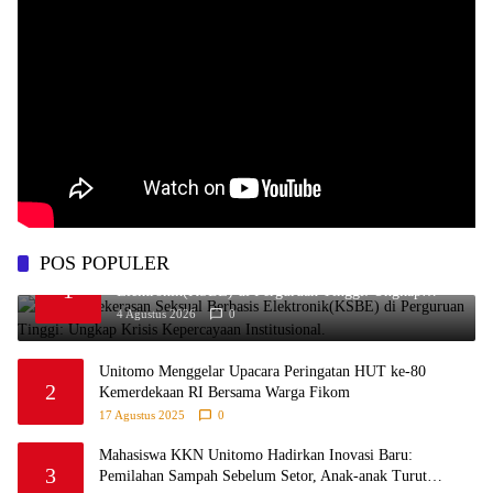
POS POPULER
Darurat Kekerasan Seksual Berbasis
1
Elektronik(KSBE) di Perguruan Tinggi: Ungkap
Krisis Kepercayaan Institusional.
4 Agustus 2026
0
Unitomo Menggelar Upacara Peringatan HUT ke-80
2
Kemerdekaan RI Bersama Warga Fikom
17 Agustus 2025
0
Mahasiswa KKN Unitomo Hadirkan Inovasi Baru:
3
Pemilahan Sampah Sebelum Setor, Anak-anak Turut