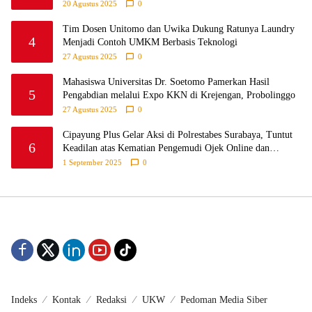
Partisipasi Lewat Game Edukatif di Desa Tanjungsari
20 Agustus 2025
0
Probolinggo
Tim Dosen Unitomo dan Uwika Dukung Ratunya Laundry
4
Menjadi Contoh UMKM Berbasis Teknologi
27 Agustus 2025
0
Mahasiswa Universitas Dr. Soetomo Pamerkan Hasil
5
Pengabdian melalui Expo KKN di Krejengan, Probolinggo
27 Agustus 2025
0
Cipayung Plus Gelar Aksi di Polrestabes Surabaya, Tuntut
6
Keadilan atas Kematian Pengemudi Ojek Online dan
Tindakan Represif pada Demonstran
1 September 2025
0
Indeks
Kontak
Redaksi
UKW
Pedoman Media Siber