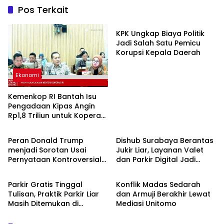
Pos Terkait
Politik & Pemerintahan
KPK Ungkap Biaya Politik
Jadi Salah Satu Pemicu
Korupsi Kepala Daerah
Ekonomi
Kemenkop RI Bantah Isu
Pengadaan Kipas Angin
Rp1,8 Triliun untuk Koperasi
Politik & Pemerintahan
Creative Writing
Merah Putih
Peran Donald Trump
Dishub Surabaya Berantas
menjadi Sorotan Usai
Jukir Liar, Layanan Valet
Pernyataan Kontroversial
dan Parkir Digital Jadi
Ekonomi
Informasi Umum
yang Memicu Ketegangan
Solusi Utama
Parkir Gratis Tinggal
Konflik Madas Sedarah
Tulisan, Praktik Parkir Liar
dan Armuji Berakhir Lewat
Masih Ditemukan di
Mediasi Unitomo
Sejumlah Titik Surabaya