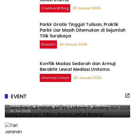
Creative Writing
29 Januari 2026
Parkir Gratis Tinggal Tulisan, Praktik
Parkir Liar Masih Ditemukan di Sejumlah
Titik Surabaya
Ekonomi
28 Januari 2026
Konflik Madas Sedarah dan Armuji
Berakhir Lewat Mediasi Unitomo
Informasi Umum
26 Januari 2026
EVENT
Semarak Dies Natalis ke-45, Unitomo Friendship Run
2026 Usung Semangat “Mlayu Bareng, Sehat
Bareng”
26 Juli 2026