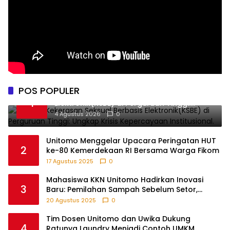
POS POPULER
Darurat Kekerasan Seksual Berbasis
1
Elektronik(KSBE) di Perguruan Tinggi:
Ungkap Krisis Kepercayaan Institusional.
4 Agustus 2026
0
Unitomo Menggelar Upacara Peringatan HUT
2
ke-80 Kemerdekaan RI Bersama Warga Fikom
17 Agustus 2025
0
Mahasiswa KKN Unitomo Hadirkan Inovasi
3
Baru: Pemilahan Sampah Sebelum Setor,
Anak-anak Turut Partisipasi Lewat Game
20 Agustus 2025
0
Edukatif di Desa Tanjungsari Probolinggo
Tim Dosen Unitomo dan Uwika Dukung
4
Ratunya Laundry Menjadi Contoh UMKM