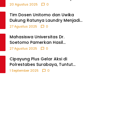
Sebelum Setor, Anak-anak Turut
20 Agustus 2025
0
Partisipasi Lewat Game Edukatif di
Desa Tanjungsari Probolinggo
Tim Dosen Unitomo dan Uwika
Dukung Ratunya Laundry Menjadi
Contoh UMKM Berbasis Teknologi
27 Agustus 2025
0
Mahasiswa Universitas Dr.
Soetomo Pamerkan Hasil
Pengabdian melalui Expo KKN di
27 Agustus 2025
0
Krejengan, Probolinggo
Cipayung Plus Gelar Aksi di
Polrestabes Surabaya, Tuntut
Keadilan atas Kematian
1 September 2025
0
Pengemudi Ojek Online dan
Tindakan Represif pada
Demonstran