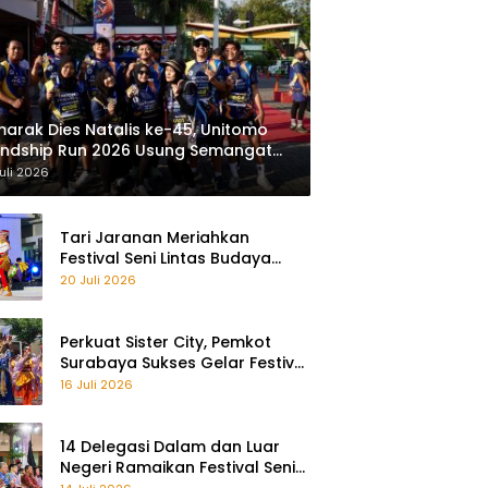
arak Dies Natalis ke-45, Unitomo
endship Run 2026 Usung Semangat
ayu Bareng, Sehat Bareng”
uli 2026
Tari Jaranan Meriahkan
Festival Seni Lintas Budaya
2026 di Surabaya
20 Juli 2026
Perkuat Sister City, Pemkot
Surabaya Sukses Gelar Festival
Remo Yosakoi 2026
16 Juli 2026
14 Delegasi Dalam dan Luar
Negeri Ramaikan Festival Seni
Lintas Budaya 2026