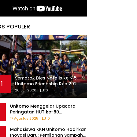
OS POPULER
Semarak Dies Natalis ke-45,
1
Unitomo Friendship Run 2026
Usung Semangat “Mlayu
26 Juli 2026
0
Bareng, Sehat Bareng”
Unitomo Menggelar Upacara
Peringatan HUT ke-80
Kemerdekaan RI Bersama Warga
17 Agustus 2025
0
Fikom
Mahasiswa KKN Unitomo Hadirkan
Inovasi Baru: Pemilahan Sampah