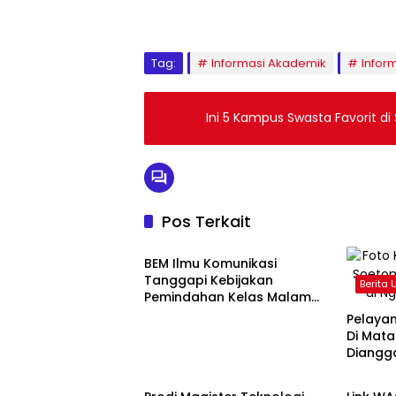
Tag:
Informasi Akademik
Infor
Ini 5 Kampus Swasta Favorit di
Pos Terkait
Berita Utama
BEM Ilmu Komunikasi
Tanggapi Kebijakan
Berita
Pemindahan Kelas Malam
dari Offline ke Online
Pelaya
Di Mata
Diangg
Berita Utama
Inform