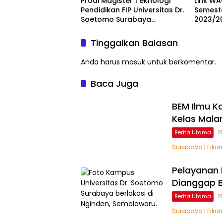
Prodi Magister Teknologi
Link WA
Pendidikan FIP Universitas Dr.
Semest
Soetomo Surabaya
2023/2
Terakreditasi Baik Sekali oleh
LAMDIK
Tinggalkan Balasan
Anda harus
masuk
untuk berkomentar.
Baca Juga
BEM Ilmu K
Kelas Malam
Berita Utama
2
Surabaya | Fiko
Pelayanan
Dianggap B
Berita Utama
2
Surabaya | Fiko