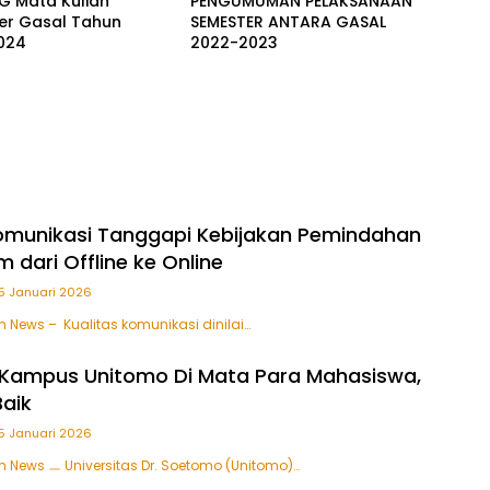
G Mata Kuliah
PENGUMUMAN PELAKSANAAN
er Gasal Tahun
SEMESTER ANTARA GASAL
024
2022-2023
omunikasi Tanggapi Kebijakan Pemindahan
 dari Offline ke Online
5 Januari 2026
m News – Kualitas komunikasi dinilai…
 Kampus Unitomo Di Mata Para Mahasiswa,
aik
5 Januari 2026
m News ㅡ Universitas Dr. Soetomo (Unitomo)…