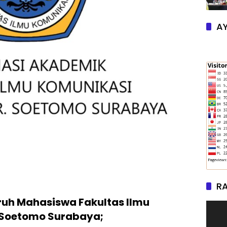
AY
RA
ruh Mahasiswa Fakultas Ilmu
. Soetomo Surabaya;