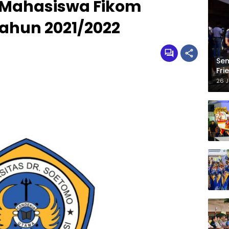
 Mahasiswa Fikom
ahun 2021/2022
Sem
Fri
“Ml
26 J