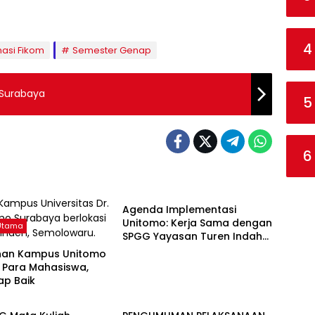
4
masi Fikom
Semester Genap
 Surabaya
5
6
Berita Utama
Agenda Implementasi
Unitomo: Kerja Sama dengan
 Utama
SPGG Yayasan Turen Indah
Peduli
nan Kampus Unitomo
 Para Mahasiswa,
ap Baik
asi Akademik
Informasi Akademik