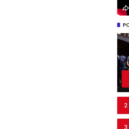
P
2
3