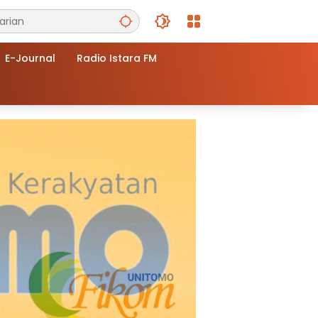
E-Journal
Radio Istara FM