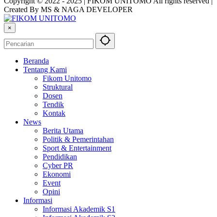
Copyright © 2022 - 2025 | FIKOM UNITOMO All rights reserved |
Created By MS & NAGA DEVELOPER
×
Beranda
Tentang Kami
Fikom Unitomo
Struktural
Dosen
Tendik
Kontak
News
Berita Utama
Politik & Pemerintahan
Sport & Entertainment
Pendidikan
Cyber PR
Ekonomi
Event
Opini
Informasi
Informasi Akademik S1