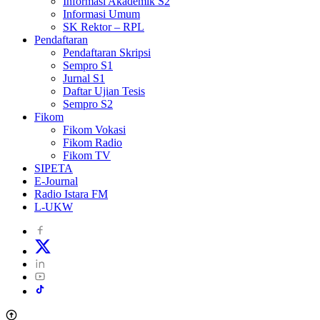
Informasi Akademik S2
Informasi Umum
SK Rektor – RPL
Pendaftaran
Pendaftaran Skripsi
Sempro S1
Jurnal S1
Daftar Ujian Tesis
Sempro S2
Fikom
Fikom Vokasi
Fikom Radio
Fikom TV
SIPETA
E-Journal
Radio Istara FM
L-UKW