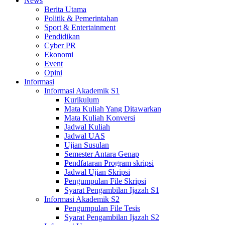
News
Berita Utama
Politik & Pemerintahan
Sport & Entertainment
Pendidikan
Cyber PR
Ekonomi
Event
Opini
Informasi
Informasi Akademik S1
Kurikulum
Mata Kuliah Yang Ditawarkan
Mata Kuliah Konversi
Jadwal Kuliah
Jadwal UAS
Ujian Susulan
Semester Antara Genap
Pendfataran Program skripsi
Jadwal Ujian Skripsi
Pengumpulan File Skripsi
Syarat Pengambilan Ijazah S1
Informasi Akademik S2
Pengumpulan File Tesis
Syarat Pengambilan Ijazah S2