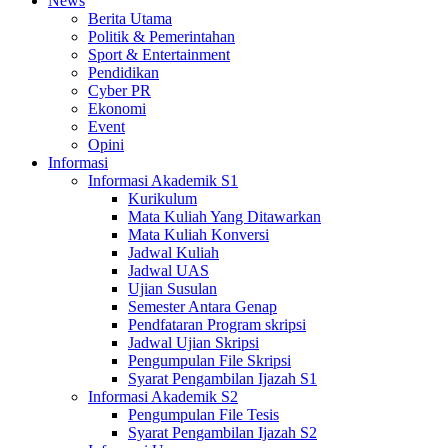
News
Berita Utama
Politik & Pemerintahan
Sport & Entertainment
Pendidikan
Cyber PR
Ekonomi
Event
Opini
Informasi
Informasi Akademik S1
Kurikulum
Mata Kuliah Yang Ditawarkan
Mata Kuliah Konversi
Jadwal Kuliah
Jadwal UAS
Ujian Susulan
Semester Antara Genap
Pendfataran Program skripsi
Jadwal Ujian Skripsi
Pengumpulan File Skripsi
Syarat Pengambilan Ijazah S1
Informasi Akademik S2
Pengumpulan File Tesis
Syarat Pengambilan Ijazah S2