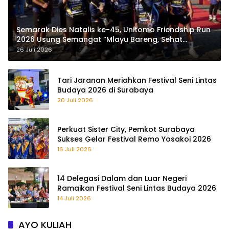
Semarak Dies Natalis ke-45, Unitomo Friendship Run
2026 Usung Semangat “Mlayu Bareng, Sehat
Bareng”
26 Juli 2026
Tari Jaranan Meriahkan Festival Seni Lintas
Budaya 2026 di Surabaya
20 Juli 2026
Perkuat Sister City, Pemkot Surabaya
Sukses Gelar Festival Remo Yosakoi 2026
16 Juli 2026
14 Delegasi Dalam dan Luar Negeri
Ramaikan Festival Seni Lintas Budaya 2026
14 Juli 2026
AYO KULIAH