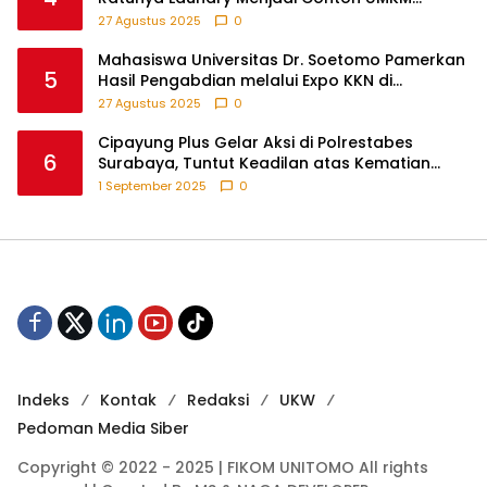
Berbasis Teknologi
27 Agustus 2025
0
Mahasiswa Universitas Dr. Soetomo Pamerkan
5
Hasil Pengabdian melalui Expo KKN di
Krejengan, Probolinggo
27 Agustus 2025
0
Cipayung Plus Gelar Aksi di Polrestabes
6
Surabaya, Tuntut Keadilan atas Kematian
Pengemudi Ojek Online dan Tindakan Represif
1 September 2025
0
pada Demonstran
Indeks
Kontak
Redaksi
UKW
Pedoman Media Siber
Copyright © 2022 - 2025 | FIKOM UNITOMO All rights