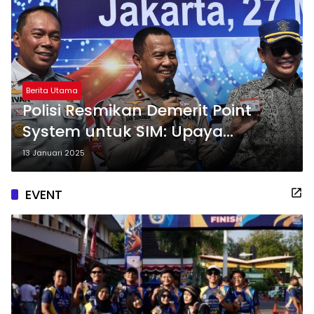
Berita Utama
Polisi Resmikan Demerit Point
System untuk SIM: Upaya
Tingkatkan Kesadaran Berlalu
13 Januari 2025
Lintas
EVENT