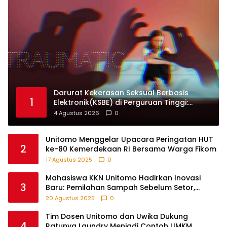
Darurat Kekerasan Seksual Berbasis
1
Elektronik(KSBE) di Perguruan Tinggi:
Ungkap Krisis Kepercayaan Institusional.
4 Agustus 2026
0
Unitomo Menggelar Upacara Peringatan HUT
2
ke-80 Kemerdekaan RI Bersama Warga Fikom
17 Agustus 2025
0
Mahasiswa KKN Unitomo Hadirkan Inovasi
3
Baru: Pemilahan Sampah Sebelum Setor,
Anak-anak Turut Partisipasi Lewat Game
20 Agustus 2025
0
Edukatif di Desa Tanjungsari Probolinggo
Tim Dosen Unitomo dan Uwika Dukung
4
Ratunya Laundry Menjadi Contoh UMKM