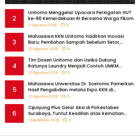
Unitomo Menggelar Upacara Peringatan HUT
2
ke-80 Kemerdekaan RI Bersama Warga Fikom
17 Agustus 2025
0
Mahasiswa KKN Unitomo Hadirkan Inovasi
3
Baru: Pemilahan Sampah Sebelum Setor,
Anak-anak Turut Partisipasi Lewat Game
20 Agustus 2025
0
Edukatif di Desa Tanjungsari Probolinggo
Tim Dosen Unitomo dan Uwika Dukung
4
Ratunya Laundry Menjadi Contoh UMKM
Berbasis Teknologi
27 Agustus 2025
0
Mahasiswa Universitas Dr. Soetomo Pamerkan
5
Hasil Pengabdian melalui Expo KKN di
Krejengan, Probolinggo
27 Agustus 2025
0
Cipayung Plus Gelar Aksi di Polrestabes
6
Surabaya, Tuntut Keadilan atas Kematian
Pengemudi Ojek Online dan Tindakan Represif
1 September 2025
0
pada Demonstran