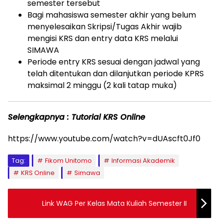
semester tersebut
Bagi mahasiswa semester akhir yang belum
menyelesaikan Skripsi/Tugas Akhir wajib
mengisi KRS dan entry data KRS melalui
SIMAWA
Periode entry KRS sesuai dengan jadwal yang
telah ditentukan dan dilanjutkan periode KPRS
maksimal 2 minggu (2 kali tatap muka)
Selengkapnya : Tutorial KRS Online
https://www.youtube.com/watch?v=dUAscft0Jf0
Tag:
Fikom Unitomo
Informasi Akademik
KRS Online
Simawa
Link WAG Per Kelas Mata Kuliah Semester II