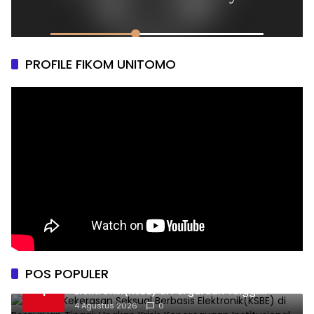
PROFILE FIKOM UNITOMO
POS POPULER
Darurat Kekerasan Seksual Berbasis
1
Elektronik(KSBE) di Perguruan Tinggi:
Ungkap Krisis Kepercayaan Institusional.
4 Agustus 2026
0