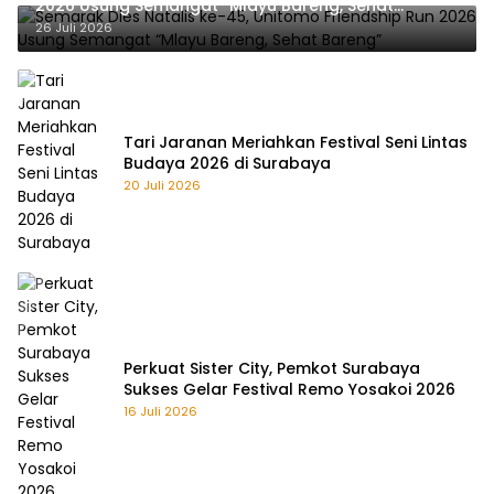
2026 Usung Semangat “Mlayu Bareng, Sehat
Bareng”
26 Juli 2026
Tari Jaranan Meriahkan Festival Seni Lintas
Budaya 2026 di Surabaya
20 Juli 2026
Perkuat Sister City, Pemkot Surabaya
Sukses Gelar Festival Remo Yosakoi 2026
16 Juli 2026