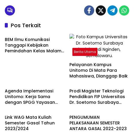
Pos Terkait
Berita Utama
BEM Ilmu Komunikasi
Tanggapi Kebijakan
Pemindahan Kelas Malam
Berita Utama
dari Offline ke Online
Pelayanan Kampus
Unitomo Di Mata Para
Mahasiswa, Dianggap Baik
Berita Utama
Berita Utama
Agenda Implementasi
Prodi Magister Teknologi
Unitomo: Kerja Sama
Pendidikan FIP Universitas
dengan SPGG Yayasan
Dr. Soetomo Surabaya
Informasi Akademik
Informasi Akademik
Turen Indah Peduli
Terakreditasi Baik Sekali
oleh LAMDIK
Link WAG Mata Kuliah
PENGUMUMAN
Semester Gasal Tahun
PELAKSANAAN SEMESTER
2023/2024
ANTARA GASAL 2022-2023