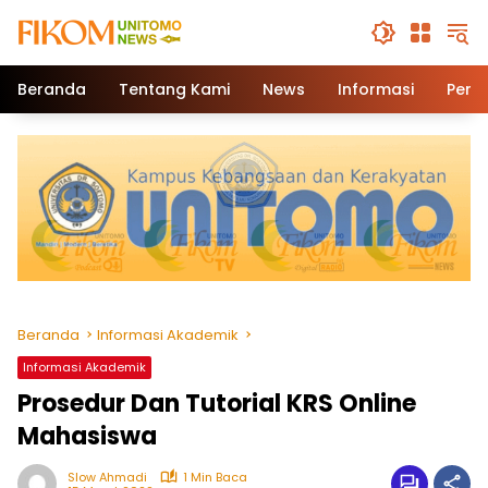
Beranda
Tentang Kami
News
Informasi
Pend
Beranda
Informasi Akademik
Informasi Akademik
Prosedur Dan Tutorial KRS Online
Mahasiswa
Slow Ahmadi
1 Min Baca