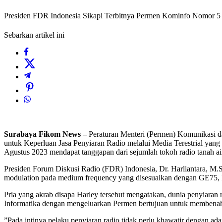
Presiden FDR Indonesia Sikapi Terbitnya Permen Kominfo Nomor 5
Sebarkan artikel ini
Surabaya Fikom News –
Peraturan Menteri (Permen) Komunikasi d
untuk Keperluan Jasa Penyiaran Radio melalui Media Terestrial yang
Agustus 2023 mendapat tanggapan dari sejumlah tokoh radio tanah ai
Presiden Forum Diskusi Radio (FDR) Indonesia, Dr. Harliantara, M.
modulation pada medium frequency yang disesuaikan dengan GE75, 
Pria yang akrab disapa Harley tersebut mengatakan, dunia penyiaran 
Informatika dengan mengeluarkan Permen bertujuan untuk membenahi in
”Pada intinya pelaku penyiaran radio tidak perlu khawatir dengan adany