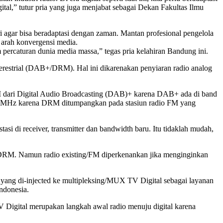
ital,” tutur pria yang juga menjabat sebagai Dekan Fakultas Ilmu
i agar bisa beradaptasi dengan zaman. Mantan profesional pengelola
e arah konvergensi media.
 percaturan dunia media massa,” tegas pria kelahiran Bandung ini.
Terestrial (DAB+/DRM). Hal ini dikarenakan penyiaran radio analog
M dari Digital Audio Broadcasting (DAB)+ karena DAB+ ada di band
08 MHz karena DRM ditumpangkan pada stasiun radio FM yang
i di receiver, transmitter dan bandwidth baru. Itu tidaklah mudah,
au DRM. Namun radio existing/FM diperkenankan jika menginginkan
 yang di-injected ke multipleksing/MUX TV Digital sebagai layanan
ndonesia.
igital merupakan langkah awal radio menuju digital karena