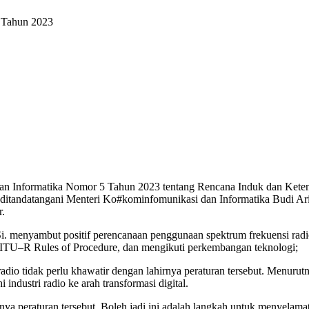
 Tahun 2023
an Informatika Nomor 5 Tahun 2023 tentang Rencana Induk dan Kete
 ditandatangani Menteri Ko#kominfomunikasi dan Informatika Budi Ari
r.
Si. menyambut positif perencanaan penggunaan spektrum frekuensi radi
ITU–R Rules of Procedure, dan mengikuti perkembangan teknologi;
radio tidak perlu khawatir dengan lahirnya peraturan tersebut. Menur
dustri radio ke arah transformasi digital.
a peraturan tersebut. Boleh jadi ini adalah langkah untuk menyelamatkan 