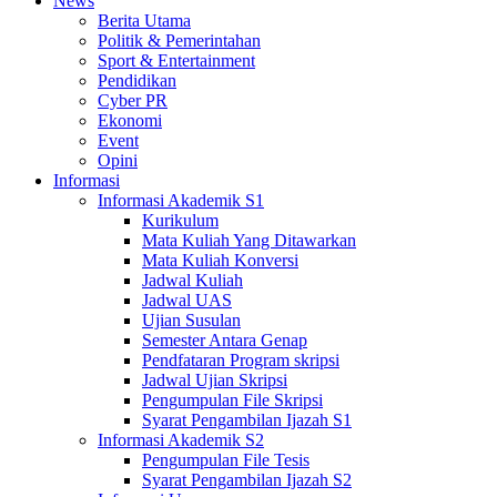
News
Berita Utama
Politik & Pemerintahan
Sport & Entertainment
Pendidikan
Cyber PR
Ekonomi
Event
Opini
Informasi
Informasi Akademik S1
Kurikulum
Mata Kuliah Yang Ditawarkan
Mata Kuliah Konversi
Jadwal Kuliah
Jadwal UAS
Ujian Susulan
Semester Antara Genap
Pendfataran Program skripsi
Jadwal Ujian Skripsi
Pengumpulan File Skripsi
Syarat Pengambilan Ijazah S1
Informasi Akademik S2
Pengumpulan File Tesis
Syarat Pengambilan Ijazah S2