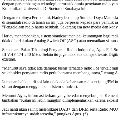
dengan perkembangan teknologi, termasuk dunia penyiaran radio yang s
Komunikasi Universitas Dr Soetomo Surabaya ini.
Dengan terbitnya Permen ini, Harley berharap Sumber Daya Manusia (
di sejumlah radio di tanah air ini juga berpesan kepada para pemili
”Pengelolaan radio harus berubah. Sekarang era new media dan konverg
Harley menambahkan, sistem simulcast menjadi keuntungan bagi radio
tidak diberlakukan Analog Switch Off (ASO) atau mematikan siaran 
Sementara Pakar Teknologi Penyiaran Radio Indonedia, Agus F. I. 
III VHF 174-240 MHz. Selain itu juga tidak ada dampak teknis Di
existing.
”Menurut saya tidak ada dampak bisnis terhadap radio FM terkait mu
stakeholder penyiaran radio perlu bersama membangunnya,” terang A
Ia menambahkan, di sisi lain tidak ada keharusan radio existing/F
siaran dengan menggunakan sistem simulcast.
Menurut Agus, informasi terbaru yang beredar menyebut jika Kement
tambahan ”Kalau ini lebih mungkin diimplementasikan karena ekosiste
Jadi nanti akan saling melengkapi DAB+ dan DRM serta Radio MUX 
infrastrukturnya sudah tersedia,” pungkas Agus. (*)