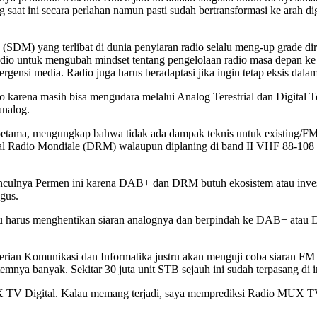
aat ini secara perlahan namun pasti sudah bertransformasi ke arah dig
SDM) yang terlibat di dunia penyiaran radio selalu meng-up grade dir
k radio untuk mengubah mindset tentang pengelolaan radio masa depan k
ensi media. Radio juga harus beradaptasi jika ingin tetap eksis dalam
 karena masih bisa mengudara melalui Analog Terestrial dan Digital 
analog.
Soetama, mengungkap bahwa tidak ada dampak teknis untuk existing/F
gital Radio Mondiale (DRM) walaupun diplaning di band II VHF 88-1
nculnya Permen ini karena DAB+ dan DRM butuh ekosistem atau investas
gus.
M itu harus menghentikan siaran analognya dan berpindah ke DAB+ at
erian Komunikasi dan Informatika justru akan menguji coba siaran FM
mnya banyak. Sekitar 30 juta unit STB sejauh ini sudah terpasang di i
TV Digital. Kalau memang terjadi, saya memprediksi Radio MUX TV D