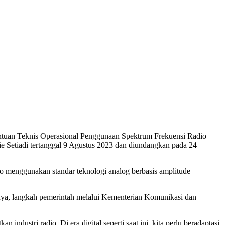
ntuan Teknis Operasional Penggunaan Spektrum Frekuensi Radio
e Setiadi tertanggal 9 Agustus 2023 dan diundangkan pada 24
o menggunakan standar teknologi analog berbasis amplitude
utnya, langkah pemerintah melalui Kementerian Komunikasi dan
industri radio. Di era digital seperti saat ini, kita perlu beradaptasi