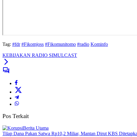
Tag:
#fdr
#Fikomjoss
#Fikomunitomo
#radio
Kominfo
KEBIJAKAN RADIO SIMULCAST
Pos Terkait
Berita Utama
Tilap Dana Pakan Satwa Rp10,2 Miliar, Mantan Dirut KBS Ditetapk