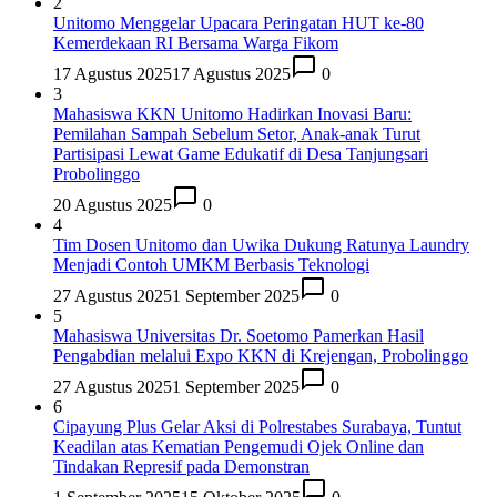
2
Unitomo Menggelar Upacara Peringatan HUT ke-80
Kemerdekaan RI Bersama Warga Fikom
17 Agustus 2025
17 Agustus 2025
0
3
Mahasiswa KKN Unitomo Hadirkan Inovasi Baru:
Pemilahan Sampah Sebelum Setor, Anak-anak Turut
Partisipasi Lewat Game Edukatif di Desa Tanjungsari
Probolinggo
20 Agustus 2025
0
4
Tim Dosen Unitomo dan Uwika Dukung Ratunya Laundry
Menjadi Contoh UMKM Berbasis Teknologi
27 Agustus 2025
1 September 2025
0
5
Mahasiswa Universitas Dr. Soetomo Pamerkan Hasil
Pengabdian melalui Expo KKN di Krejengan, Probolinggo
27 Agustus 2025
1 September 2025
0
6
Cipayung Plus Gelar Aksi di Polrestabes Surabaya, Tuntut
Keadilan atas Kematian Pengemudi Ojek Online dan
Tindakan Represif pada Demonstran