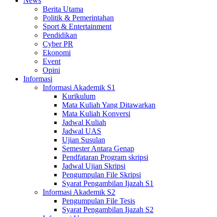
News
Berita Utama
Politik & Pemerintahan
Sport & Entertainment
Pendidikan
Cyber PR
Ekonomi
Event
Opini
Informasi
Informasi Akademik S1
Kurikulum
Mata Kuliah Yang Ditawarkan
Mata Kuliah Konversi
Jadwal Kuliah
Jadwal UAS
Ujian Susulan
Semester Antara Genap
Pendfataran Program skripsi
Jadwal Ujian Skripsi
Pengumpulan File Skripsi
Syarat Pengambilan Ijazah S1
Informasi Akademik S2
Pengumpulan File Tesis
Syarat Pengambilan Ijazah S2