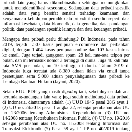
pribadi lain yang harus dikombinasikan sehingga memungkinkan
untuk mengidentifikasi seseorang. Sedangkan data pribadi spesifik
adalah data yang bersifat sensitif terhadap keamanan dan
kenyamanan kehidupan pemilik data pribadi itu sendiri seperti data
informasi kesehatan, data biometrik, data genetika, data pandangan
politik, data pandangan spesifik lainnya dan data keuangan pribadi.
Mengapa data pribadi perlu dilindungi? Di Indonesia, pada tahun
2019, terjadi 1.507 kasus penipuan e-commerce dan perbankan
digital, dengan 1.404 kasus penipuan online dan 103 kasus intrusi
ke email. Juga terjadi gangguan spam, 28 kali rata-rata telpon per
bulan, dan ini termasuk nomor 3 tertinggi di dunia. Juga 46 kali rata-
rata SMS per bulan, no 10 tertinggi di dunia. Tahun 2019 di
Indonesia juga tercatat ada 8.389 aduan iklan via email tanpa
persetujuan serta 5.000 aduan penyalahgunaan data pribadi ke
Lembaga Bantuan Hukum (Jayani, 2020).
Selain RUU PDP yang masih di
godog
tadi, sebetulnya sudah ada
perundang-undangan lain yang juga sudah melindungi data pribadi
di Indonesia, diantaranya adalah (1) UUD 1945 pasal 28G ayat 1.
(2) UU no. 24/2013 pasal 1 angka 22, sebagai perubahan atas UU
no. 23/2006 tentang Administrasi Kependudukan. (3) UU no.
14/2008 tentang Keterbukaan Informasi Publik. (4) UU no. 19/2016
sebagai perubahan atas UU no. 11/2008 tentang Informasi dan
Transaksi Elektronik. (5) Pasal 58 ayat 1 PP no. 40/2019 tentang