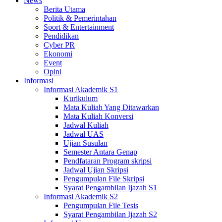
News
Berita Utama
Politik & Pemerintahan
Sport & Entertainment
Pendidikan
Cyber PR
Ekonomi
Event
Opini
Informasi
Informasi Akademik S1
Kurikulum
Mata Kuliah Yang Ditawarkan
Mata Kuliah Konversi
Jadwal Kuliah
Jadwal UAS
Ujian Susulan
Semester Antara Genap
Pendfataran Program skripsi
Jadwal Ujian Skripsi
Pengumpulan File Skripsi
Syarat Pengambilan Ijazah S1
Informasi Akademik S2
Pengumpulan File Tesis
Syarat Pengambilan Ijazah S2