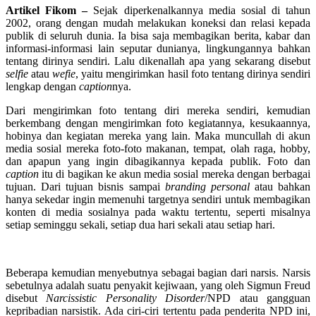
Artikel Fikom –
Sejak diperkenalkannya media sosial di tahun
2002, orang dengan mudah melakukan koneksi dan relasi kepada
publik di seluruh dunia. Ia bisa saja membagikan berita, kabar dan
informasi-informasi lain seputar dunianya, lingkungannya bahkan
tentang dirinya sendiri. Lalu dikenallah apa yang sekarang disebut
selfie
atau
wefie
, yaitu mengirimkan hasil foto tentang dirinya sendiri
lengkap dengan
caption
nya.
Dari mengirimkan foto tentang diri mereka sendiri, kemudian
berkembang dengan mengirimkan foto kegiatannya, kesukaannya,
hobinya dan kegiatan mereka yang lain. Maka muncullah di akun
media sosial mereka foto-foto makanan, tempat, olah raga, hobby,
dan apapun yang ingin dibagikannya kepada publik. Foto dan
caption
itu di bagikan ke akun media sosial mereka dengan berbagai
tujuan. Dari tujuan bisnis sampai
branding personal
atau bahkan
hanya sekedar ingin memenuhi targetnya sendiri untuk membagikan
konten di media sosialnya pada waktu tertentu, seperti misalnya
setiap seminggu sekali, setiap dua hari sekali atau setiap hari.
Beberapa kemudian menyebutnya sebagai bagian dari narsis. Narsis
sebetulnya adalah suatu penyakit kejiwaan, yang oleh Sigmun Freud
disebut
Narcissistic Personality Disorder
/NPD atau gangguan
kepribadian narsistik. Ada ciri-ciri tertentu pada penderita NPD ini,