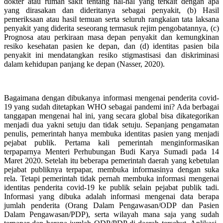
dokter atau rumah sakit tentang hal-hal yang terkait dengan apa
yang dirasakan dan dideritanya sebagai penyakit, (b) Hasil
pemeriksaan atau hasil temuan serta seluruh rangkaian tata laksana
penyakit yang diderita seseorang termasuk rejim pengobatannya, (c)
Prognosa atau perkiraan masa depan penyakit dan kemungkinan
resiko kesehatan pasien ke depan, dan (d) identitas pasien bila
penyakit ini mendatangkan resiko stigmastisasi dan diskriminasi
dalam kehidupan panjang ke depan (Nasser, 2020).
Bagaimana dengan dibukanya informasi mengenai penderita covid-
19 yang sudah ditetapkan WHO sebagai pandemi ini? Ada berbagai
tanggapan mengenai hal ini, yang secara global bisa dikategorikan
menjadi dua yakni setuju dan tidak setuju. Sepanjang pengamatan
penulis, pemerintah hanya membuka identitas pasien yang menjadi
pejabat publik. Pertama kali pemerintah menginformasikan
terpaparnya Menteri Perhubungan Budi Karya Sumadi pada 14
Maret 2020. Setelah itu beberapa pemerintah daerah yang kebetulan
pejabat publiknya terpapar, membuka informasinya dengan suka
rela. Tetapi pemerintah tidak pernah membuka informasi mengenai
identitas penderita covid-19 ke publik selain pejabat publik tadi.
Informasi yang dibuka adalah informasi mengenai data berapa
jumlah penderita (Orang Dalam Pengawasan/ODP dan Pasien
Dalam Pengawasan/PDP), serta wilayah mana saja yang sudah