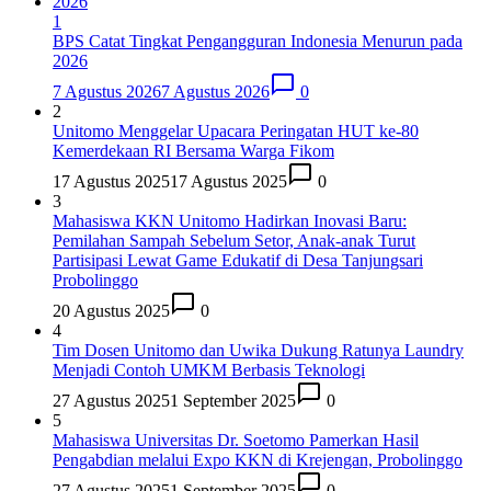
1
BPS Catat Tingkat Pengangguran Indonesia Menurun pada
2026
7 Agustus 2026
7 Agustus 2026
0
2
Unitomo Menggelar Upacara Peringatan HUT ke-80
Kemerdekaan RI Bersama Warga Fikom
17 Agustus 2025
17 Agustus 2025
0
3
Mahasiswa KKN Unitomo Hadirkan Inovasi Baru:
Pemilahan Sampah Sebelum Setor, Anak-anak Turut
Partisipasi Lewat Game Edukatif di Desa Tanjungsari
Probolinggo
20 Agustus 2025
0
4
Tim Dosen Unitomo dan Uwika Dukung Ratunya Laundry
Menjadi Contoh UMKM Berbasis Teknologi
27 Agustus 2025
1 September 2025
0
5
Mahasiswa Universitas Dr. Soetomo Pamerkan Hasil
Pengabdian melalui Expo KKN di Krejengan, Probolinggo
27 Agustus 2025
1 September 2025
0