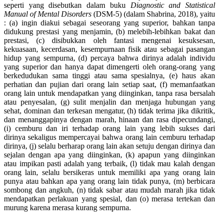
seperti yang disebutkan dalam buku
Diagnostic and Statistical
Manual of Mental Disorders
(DSM-5) (dalam Shabrina, 2018), yaitu
: (a) ingin diakui sebagai seseorang yang superior, bahkan tanpa
didukung prestasi yang menjamin, (b) melebih-lebihkan bakat dan
prestasi, (c) disibukkan oleh fantasi mengenai kesuksesan,
kekuasaan, kecerdasan, kesempurnaan fisik atau sebagai pasangan
hidup yang sempurna, (d) percaya bahwa dirinya adalah individu
yang superior dan hanya dapat dimengerti oleh orang-orang yang
berkedudukan sama tinggi atau sama spesialnya, (e) haus akan
perhatian dan pujian dari orang lain setiap saat, (f) memanfaatkan
orang lain untuk mendapatkan yang diinginkan, tanpa rasa bersalah
atau penyesalan, (g) sulit menjalin dan menjaga hubungan yang
sehat, dominan dan terkesan mengatur, (h) tidak terima jika dikritik,
dan menanggapinya dengan marah, hinaan dan rasa dipecundangi,
(i) cemburu dan iri terhadap orang lain yang lebih sukses
dari
dirinya sekaligus mempercayai bahwa orang lain cemburu terhadap
dirinya, (j) selalu berharap orang lain akan setuju dengan dirinya dan
sejalan dengan apa yang diinginkan, (k) apapun yang diinginkan
atau impikan pasti adalah yang terbaik, (l) tidak mau kalah dengan
orang lain, selalu bersikeras untuk memiliki apa yang orang lain
punya atau bahkan apa yang orang lain tidak punya, (m) berbicara
sombong dan angkuh, (n) tidak sabar atau mudah marah jika tidak
mendapatkan perlakuan yang spesial, dan (o) merasa tertekan dan
murung karena merasa kurang sempurna.