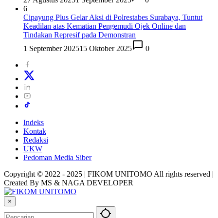
6
Cipayung Plus Gelar Aksi di Polrestabes Surabaya, Tuntut
Keadilan atas Kematian Pengemudi Ojek Online dan
Tindakan Represif pada Demonstran
1 September 2025
15 Oktober 2025
0
Indeks
Kontak
Redaksi
UKW
Pedoman Media Siber
Copyright © 2022 - 2025 | FIKOM UNITOMO All rights reserved |
Created By MS & NAGA DEVELOPER
×