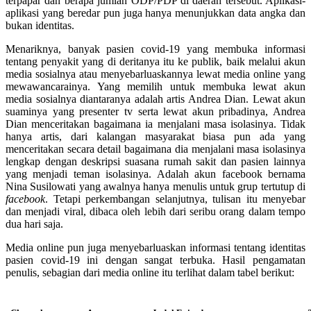
terpapar dan berapa jumlah ODP/PDP di daerah tersebut. Aplikasi-
aplikasi yang beredar pun juga hanya menunjukkan data angka dan
bukan identitas.
Menariknya, banyak pasien covid-19 yang membuka informasi
tentang penyakit yang di deritanya itu ke publik, baik melalui akun
media sosialnya atau menyebarluaskannya lewat media online yang
mewawancarainya. Yang memilih untuk membuka lewat akun
media sosialnya diantaranya adalah artis Andrea Dian. Lewat akun
suaminya yang presenter tv serta lewat akun pribadinya, Andrea
Dian menceritakan bagaimana ia menjalani masa isolasinya. Tidak
hanya artis, dari kalangan masyarakat biasa pun ada yang
menceritakan secara detail bagaimana dia menjalani masa isolasinya
lengkap dengan deskripsi suasana rumah sakit dan pasien lainnya
yang menjadi teman isolasinya. Adalah akun facebook bernama
Nina Susilowati yang awalnya hanya menulis untuk grup tertutup di
facebook
. Tetapi perkembangan selanjutnya, tulisan itu menyebar
dan menjadi viral, dibaca oleh lebih dari seribu orang dalam tempo
dua hari saja.
Media online pun juga menyebarluaskan informasi tentang identitas
pasien covid-19 ini dengan sangat terbuka. Hasil pengamatan
penulis, sebagian dari media online itu terlihat dalam tabel berikut: