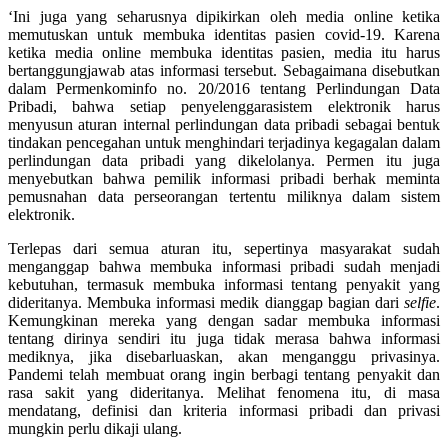
‘
Ini juga yang seharusnya dipikirkan oleh media online ketika
memutuskan untuk membuka identitas pasien covid-19. Karena
ketika media online membuka identitas pasien, media itu harus
bertanggungjawab atas informasi tersebut. Sebagaimana disebutkan
dalam Permenkominfo no. 20/2016 tentang Perlindungan Data
Pribadi, bahwa setiap penyelenggarasistem elektronik harus
menyusun aturan internal perlindungan data pribadi sebagai bentuk
tindakan pencegahan untuk menghindari terjadinya kegagalan dalam
perlindungan data pribadi yang dikelolanya. Permen itu juga
menyebutkan bahwa pemilik informasi pribadi berhak meminta
pemusnahan data perseorangan tertentu miliknya dalam sistem
elektronik.
Terlepas dari semua aturan itu, sepertinya masyarakat sudah
menganggap bahwa membuka informasi pribadi sudah menjadi
kebutuhan, termasuk membuka informasi tentang penyakit yang
dideritanya. Membuka informasi medik dianggap bagian dari
selfie
.
Kemungkinan mereka yang dengan sadar membuka informasi
tentang dirinya sendiri itu juga tidak merasa bahwa informasi
mediknya, jika disebarluaskan, akan menganggu privasinya.
Pandemi telah membuat orang ingin berbagi tentang penyakit dan
rasa sakit yang dideritanya. Melihat fenomena itu, di masa
mendatang, definisi dan kriteria informasi pribadi dan privasi
mungkin perlu dikaji ulang.