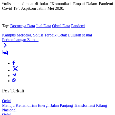
*tulisan ini dimuat di buku “Komunikasi Empati Dalam Pandemi
Covid-19”, Aspikom Jatim, Mei 2020.
Tag:
Bocornya Data
Jual Data
Obral Data
Pandemi
Kampus Merdeka, Solusi Terbaik Cetak Lulusan sesuai
Perkembangan Zaman
Pos Terkait
Opini
Menuju Kemandirian Energi: Jalan Panjang Transformasi Kilang
Nasional
Opini