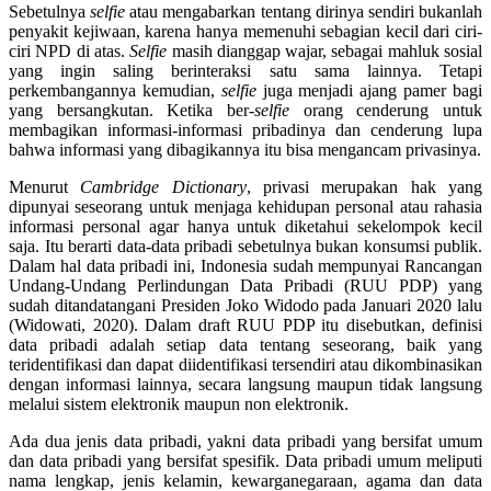
Sebetulnya
selfie
atau mengabarkan tentang dirinya sendiri bukanlah
penyakit kejiwaan, karena hanya memenuhi sebagian kecil dari ciri-
ciri NPD di atas.
Selfie
masih dianggap wajar, sebagai mahluk sosial
yang ingin saling berinteraksi satu sama lainnya. Tetapi
perkembangannya kemudian,
selfie
juga menjadi ajang pamer bagi
yang bersangkutan. Ketika ber-
selfie
orang cenderung untuk
membagikan informasi-informasi pribadinya dan cenderung lupa
bahwa informasi yang dibagikannya itu bisa mengancam privasinya.
Menurut
Cambridge Dictionary
, privasi merupakan hak yang
dipunyai seseorang untuk menjaga kehidupan personal atau rahasia
informasi personal agar hanya untuk diketahui sekelompok kecil
saja. Itu berarti data-data pribadi sebetulnya bukan konsumsi publik.
Dalam hal data pribadi ini, Indonesia sudah mempunyai Rancangan
Undang-Undang Perlindungan Data Pribadi (RUU PDP) yang
sudah ditandatangani Presiden Joko Widodo pada Januari 2020 lalu
(Widowati, 2020). Dalam draft RUU PDP itu disebutkan, definisi
data pribadi adalah setiap data tentang seseorang, baik yang
teridentifikasi dan dapat diidentifikasi tersendiri atau dikombinasikan
dengan informasi lainnya, secara langsung maupun tidak langsung
melalui sistem elektronik maupun non elektronik.
Ada dua jenis data pribadi, yakni data pribadi yang bersifat umum
dan data pribadi yang bersifat spesifik. Data pribadi umum meliputi
nama lengkap, jenis kelamin, kewarganegaraan, agama dan data