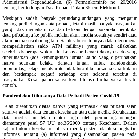
Administrasi Kependudukan. (6) Permenkominfo no. 20/2016
tentang Perlindungan Data Pribadi Dalam Sistem Elektronik.
Meskipun sudah banyak perundang-undangan yang mengatur
tentang perlindungan data pribadi, tetapi masih banyak masyarakat
yang tidak memahaminya dan bahkan dengan sukarela membuka
data pribadinya ke publik melalui akun media sosialnya sendiri atau
akun media sosial orang lain. Salah satu contohnya adalah fenomena
memperlihatkan saldo ATM miliknya yang marak dilakukan
selebritis beberapa waktu lalu. Lepas dari benar tidaknya saldo yang
diperlihatkan (ada kemungkinan jumlah saldo yang diperlihatkan
hanya setingan belaka dengan tujuan untuk mendongkrak
popularitas), tetapi tindakan itu tidak bisa dibenarkan secara hukum
dan berdampak negatif terhadap citra selebriti tersebut di
masyarakat. Kesan pamer sangat kental terasa. Itu hanya salah satu
contoh.
Pandemi dan Dibukanya Data Pribadi Pasien Covid-19
Telah disebutkan diatas bahwa yang termasuk data pribadi salah
satunya adalah data tentang kesehatan atau data medik. Kerahasiaan
data medik ini telah diatur juga oleh perundang-undangan
diantaranya pasal 57 UU no.36/2009 tentang Kesehatan. Dalam
kajian hukum kesehatan, rahasia medik pasien adalah serangkaian
informasi tentang (a) informasi yang disampaikan pasien pada