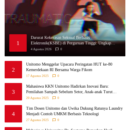
Darurat Kekerasan Seksual Berbasis
1
Elektronik(KSBE) di Perguruan Tinggi: Ungkap
Krisis Kepercayaan Institusional.
4 Agustus 2026
0
Unitomo Menggelar Upacara Peringatan HUT ke-80
2
Kemerdekaan RI Bersama Warga Fikom
17 Agustus 2025
0
Mahasiswa KKN Unitomo Hadirkan Inovasi Baru:
3
Pemilahan Sampah Sebelum Setor, Anak-anak Turut
Partisipasi Lewat Game Edukatif di Desa Tanjungsari
20 Agustus 2025
0
Probolinggo
Tim Dosen Unitomo dan Uwika Dukung Ratunya Laundry
4
Menjadi Contoh UMKM Berbasis Teknologi
27 Agustus 2025
0