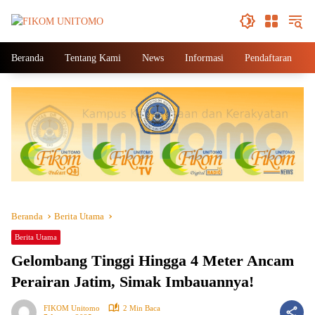
Beranda
Tentang Kami
News
Informasi
Pendaftaran
Beranda
Berita Utama
Berita Utama
Gelombang Tinggi Hingga 4 Meter Ancam
Perairan Jatim, Simak Imbauannya!
FIKOM Unitomo
2 Min Baca