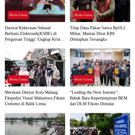
Berita Utama
Berita Utama
Darurat Kekerasan Seksual
Tilap Dana Pakan Satwa Rp10,2
Berbasis Elektronik(KSBE) di
Miliar, Mantan Dirut KBS
Perguruan Tinggi: Ungkap Krisis
Ditetapkan Tersangka
Kepercayaan Institusional.
Berita Utama
Berita Utama
Merekam Denyut Kota Malang:
“Leading the Next Journey”:
Ekspedisi Visual Mahasiswa Fikom
Babak Baru Kepemimpinan BEM
Unitomo di Balik Lensa
dan DLM Fikom Dimulai