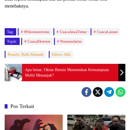
menebaknya.
Tag:
#Fikomunitomo
CuacaJawaTimur
CuacaLautan
Topik:
CuacaEkstrem
PerairanJatim
Penulis: Rafli Alhamdi
Editor: Aldi
Apa benar, Oktan Bensin Menentukan Kemampuan
Mobil Menanjak?
Pos Terkait