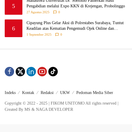
Mahasiswa Universitas Dr. Soetomo Pamerkan Hasil
5
Pengabdian melalui Expo KKN di Krejengan, Probolinggo
27 Agustus 2025
0
Cipayung Plus Gelar Aksi di Polrestabes Surabaya, Tuntut
6
Keadilan atas Kematian Pengemudi Ojek Online dan
Tindakan Represif pada Demonstran
1 September 2025
0
Indeks
Kontak
Redaksi
UKW
Pedoman Media Siber
Copyright © 2022 - 2025 | FIKOM UNITOMO All rights reserved |
Created By MS & NAGA DEVELOPER