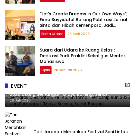
“Let’s Create Dreams in Our Own Ways”,
Firna Sayyidatul Borong Publikasi Jurnal
Sinta dan Hibah Kemenpora, Jadi
Lulusan Inspiratif Fikom Unitomo.
Berita Utama
25 April 2026
Suara dari Udara ke Ruang Kelas :
Dedikasi Rudi, Praktisi Sekaligus Mentor
Mahasiswa
Opini
28 Januari 2026
EVENT
Semarak Dies Natalis ke-45, Unitomo Friendship Run
2026 Usung Semangat “Mlayu Bareng, Sehat
Bareng”
26 Juli 2026
Tari Jaranan Meriahkan Festival Seni Lintas