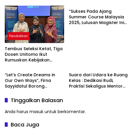
Kebijakan Nasional,
Persen pada Kuartal
Melainkan Rencana
Pertama 2026
“Sukses Pada Ajang
Daerah Makassar
Summer Course Malaysia
2025, Lulusan Magister Ini
Puji Ekosistem Suportif
Fikom Unitomo”
Pendidikan
Tembus Seleksi Ketat, Tiga
Dosen Unitomo Ikut
Rumuskan Kebijakan
Berita Utama
Opini
Ekonomi Berkelanjutan di
Forum SEME 2026
“Let’s Create Dreams in
Suara dari Udara ke Ruang
Our Own Ways”, Firna
Kelas : Dedikasi Rudi,
Sayyidatul Borong
Praktisi Sekaligus Mentor
Publikasi Jurnal Sinta dan
Mahasiswa
Hibah Kemenpora, Jadi
Tinggalkan Balasan
Lulusan Inspiratif Fikom
Unitomo.
Anda harus
masuk
untuk berkomentar.
Baca Juga