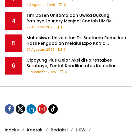
Anak-anak Turut Partisipasi Lewat Game
20 Agustus 2025
0
Edukatif di Desa Tanjungsari Probolinggo
Tim Dosen Unitomo dan Uwika Dukung
4
Ratunya Laundry Menjadi Contoh UMKM
Berbasis Teknologi
27 Agustus 2025
0
Mahasiswa Universitas Dr. Soetomo Pamerkan
5
Hasil Pengabdian melalui Expo KKN di
Krejengan, Probolinggo
27 Agustus 2025
0
Cipayung Plus Gelar Aksi di Polrestabes
6
Surabaya, Tuntut Keadilan atas Kematian
Pengemudi Ojek Online dan Tindakan Represif
1 September 2025
0
pada Demonstran
Indeks
Kontak
Redaksi
UKW