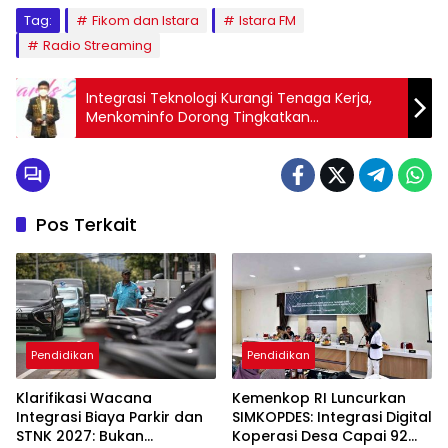
Tag:
Fikom dan Istara
Istara FM
Radio Streaming
Integrasi Teknologi Kurangi Tenaga Kerja,
Menkominfo Dorong Tingkatkan
Keterampilan Digital
Pos Terkait
Pendidikan
Pendidikan
Klarifikasi Wacana
Kemenkop RI Luncurkan
Integrasi Biaya Parkir dan
SIMKOPDES: Integrasi Digital
STNK 2027: Bukan
Koperasi Desa Capai 92
Berita Utama