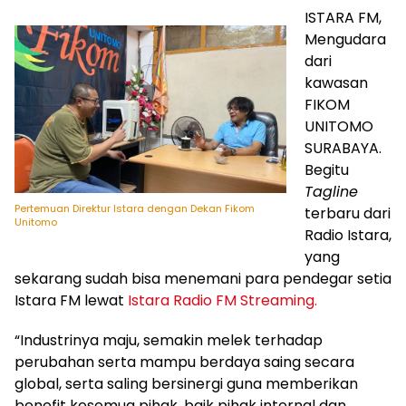
ISTARA FM,
Mengudara
dari
kawasan
FIKOM
UNITOMO
SURABAYA.
Begitu
Tagline
Pertemuan Direktur Istara dengan Dekan Fikom
terbaru dari
Unitomo
Radio Istara,
yang
sekarang sudah bisa menemani para pendegar setia
Istara FM lewat
Istara Radio FM Streaming.
“Industrinya maju, semakin melek terhadap
perubahan serta mampu berdaya saing secara
global, serta saling bersinergi guna memberikan
benefit kesemua pihak, baik pihak internal dan