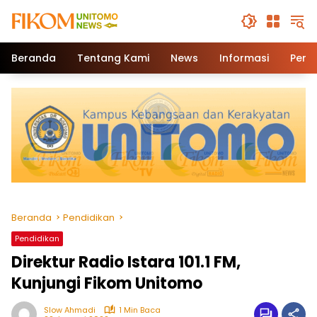
Beranda
Tentang Kami
News
Informasi
Pend
Beranda
Pendidikan
Pendidikan
Direktur Radio Istara 101.1 FM,
Kunjungi Fikom Unitomo
Slow Ahmadi
1 Min Baca