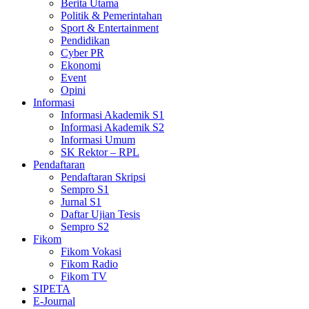
Berita Utama
Politik & Pemerintahan
Sport & Entertainment
Pendidikan
Cyber PR
Ekonomi
Event
Opini
Informasi
Informasi Akademik S1
Informasi Akademik S2
Informasi Umum
SK Rektor – RPL
Pendaftaran
Pendaftaran Skripsi
Sempro S1
Jurnal S1
Daftar Ujian Tesis
Sempro S2
Fikom
Fikom Vokasi
Fikom Radio
Fikom TV
SIPETA
E-Journal