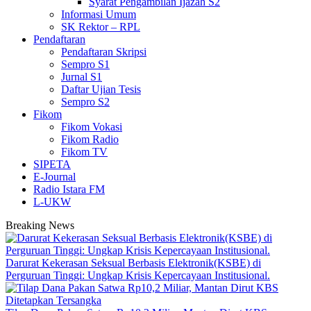
Syarat Pengambilan Ijazah S2
Informasi Umum
SK Rektor – RPL
Pendaftaran
Pendaftaran Skripsi
Sempro S1
Jurnal S1
Daftar Ujian Tesis
Sempro S2
Fikom
Fikom Vokasi
Fikom Radio
Fikom TV
SIPETA
E-Journal
Radio Istara FM
L-UKW
Breaking News
Darurat Kekerasan Seksual Berbasis Elektronik(KSBE) di
Perguruan Tinggi: Ungkap Krisis Kepercayaan Institusional.