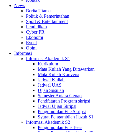
Kontak
News
Berita Utama
Politik & Pemerintahan
Sport & Entertainment
Pendidikan
Cyber PR
Ekonomi
Event
Opini
Informasi
Informasi Akademik S1
Kurikulum
Mata Kuliah Yang Ditawarkan
Mata Kuliah Konversi
Jadwal Kuliah
Jadwal UAS
Ujian Susulan
Semester Antara Genap
Pendfataran Program skripsi
Jadwal Ujian Skripsi
Pengumpulan File Skripsi
Syarat Pengambilan Ijazah S1
Informasi Akademik S2
Pengumpulan File Tesis