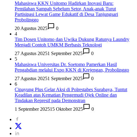
Mahasiswa KKN Unitomo Hadirkan Inovasi Baru:
Pemilahan Sampah Sebelum Setor, Anak-anak Turut
Partisipasi Lewat Game Edukatif di Desa Tanjungsari
Probolinggo
20 Agustus 2025
0
4
Tim Dosen Unitomo dan Uwika Dukung Ratunya Laundry
Menjadi Contoh UMKM Berbasis Teknologi
27 Agustus 2025
1 September 2025
0
5
Mahasiswa Universitas Dr. Soetomo Pamerkan Hasil
Pengabdian melalui Expo KKN di Krejengan, Probolinggo
27 Agustus 2025
1 September 2025
0
6
Cipayung Plus Gelar Aksi di Polrestabes Surabaya, Tuntut
Keadilan atas Kematian Pengemudi Ojek Online dan
Tindakan Represif pada Demonstran
1 September 2025
15 Oktober 2025
0