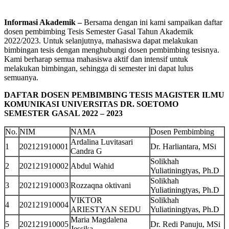
Informasi Akademik –
Bersama dengan ini kami sampaikan daftar
dosen pembimbing Tesis Semester Gasal Tahun Akademik
2022/2023. Untuk selanjutnya, mahasiswa dapat melakukan
bimbingan tesis dengan menghubungi dosen pembimbing tesisnya.
Kami berharap semua mahasiswa aktif dan intensif untuk
melakukan bimbingan, sehingga di semester ini dapat lulus
semuanya.
DAFTAR DOSEN PEMBIMBING TESIS
MAGISTER ILMU
KOMUNIKASI UNIVERSITAS DR. SOETOMO
SEMESTER GASAL 2022 – 2023
No.
NIM
NAMA
Dosen Pembimbing
Ardalina Luvitasari
1
202121910001
Dr. Harliantara, MSi
Candra G
Solikhah
2
202121910002
Abdul Wahid
Yuliatiningtyas, Ph.D
Solikhah
3
202121910003
Rozzaqna oktivani
Yuliatiningtyas, Ph.D
VIKTOR
Solikhah
4
202121910004
ARIESTYAN SEDU
Yuliatiningtyas, Ph.D
Maria Magdalena
5
202121910005
Dr. Redi Panuju, MSi
Jessika