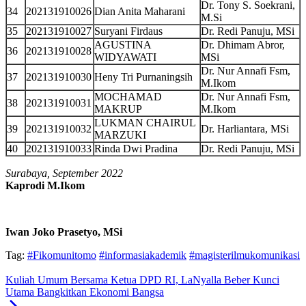
Dr. Tony S. Soekrani,
34
202131910026
Dian Anita Maharani
M.Si
35
202131910027
Suryani Firdaus
Dr. Redi Panuju, MSi
AGUSTINA
Dr. Dhimam Abror,
36
202131910028
WIDYAWATI
MSi
Dr. Nur Annafi Fsm,
37
202131910030
Heny Tri Purnaningsih
M.Ikom
MOCHAMAD
Dr. Nur Annafi Fsm,
38
202131910031
MAKRUP
M.Ikom
LUKMAN CHAIRUL
39
202131910032
Dr. Harliantara, MSi
MARZUKI
40
202131910033
Rinda Dwi Pradina
Dr. Redi Panuju, MSi
Surabaya, September 2022
Kaprodi M.Ikom
Iwan Joko Prasetyo, MSi
Tag:
#Fikomunitomo
#informasiakademik
#magisterilmukomunikasi
Kuliah Umum Bersama Ketua DPD RI, LaNyalla Beber Kunci
Utama Bangkitkan Ekonomi Bangsa