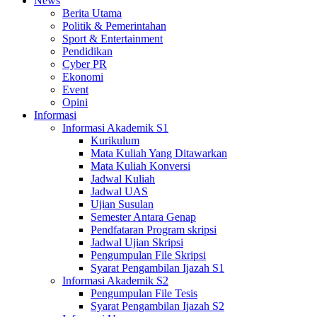
News
Berita Utama
Politik & Pemerintahan
Sport & Entertainment
Pendidikan
Cyber PR
Ekonomi
Event
Opini
Informasi
Informasi Akademik S1
Kurikulum
Mata Kuliah Yang Ditawarkan
Mata Kuliah Konversi
Jadwal Kuliah
Jadwal UAS
Ujian Susulan
Semester Antara Genap
Pendfataran Program skripsi
Jadwal Ujian Skripsi
Pengumpulan File Skripsi
Syarat Pengambilan Ijazah S1
Informasi Akademik S2
Pengumpulan File Tesis
Syarat Pengambilan Ijazah S2