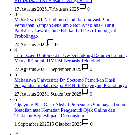
Kemerdekaan RI Bersama Warga Fikom
17 Agustus 2025
17 Agustus 2025
0
3
Mahasiswa KKN Unitomo Hadirkan Inovasi Baru:
Pemilahan Sampah Sebelum Setor, Anak-anak Turut
Partisipasi Lewat Game Edukatif di Desa Tanjungsari
Probolinggo
20 Agustus 2025
0
4
Tim Dosen Unitomo dan Uwika Dukung Ratunya Laundry
Menjadi Contoh UMKM Berbasis Teknologi
27 Agustus 2025
1 September 2025
0
5
Mahasiswa Universitas Dr. Soetomo Pamerkan Hasil
Pengabdian melalui Expo KKN di Krejengan, Probolinggo
27 Agustus 2025
1 September 2025
0
6
Cipayung Plus Gelar Aksi di Polrestabes Surabaya, Tuntut
Keadilan atas Kematian Pengemudi Ojek Online dan
Tindakan Represif pada Demonstran
1 September 2025
15 Oktober 2025
0