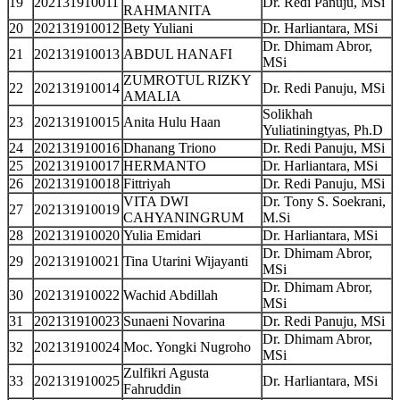
19
202131910011
Dr. Redi Panuju, MSi
RAHMANITA
20
202131910012
Bety Yuliani
Dr. Harliantara, MSi
Dr. Dhimam Abror,
21
202131910013
ABDUL HANAFI
MSi
ZUMROTUL RIZKY
22
202131910014
Dr. Redi Panuju, MSi
AMALIA
Solikhah
23
202131910015
Anita Hulu Haan
Yuliatiningtyas, Ph.D
24
202131910016
Dhanang Triono
Dr. Redi Panuju, MSi
25
202131910017
HERMANTO
Dr. Harliantara, MSi
26
202131910018
Fittriyah
Dr. Redi Panuju, MSi
VITA DWI
Dr. Tony S. Soekrani,
27
202131910019
CAHYANINGRUM
M.Si
28
202131910020
Yulia Emidari
Dr. Harliantara, MSi
Dr. Dhimam Abror,
29
202131910021
Tina Utarini Wijayanti
MSi
Dr. Dhimam Abror,
30
202131910022
Wachid Abdillah
MSi
31
202131910023
Sunaeni Novarina
Dr. Redi Panuju, MSi
Dr. Dhimam Abror,
32
202131910024
Moc. Yongki Nugroho
MSi
Zulfikri Agusta
33
202131910025
Dr. Harliantara, MSi
Fahruddin