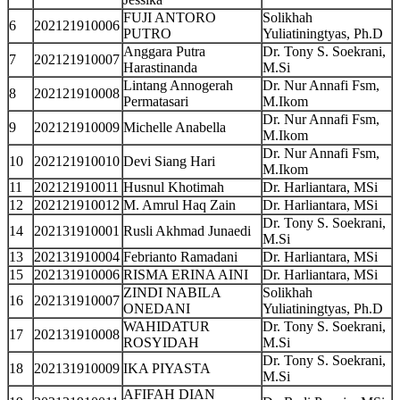
FUJI ANTORO
Solikhah
6
202121910006
PUTRO
Yuliatiningtyas, Ph.D
Anggara Putra
Dr. Tony S. Soekrani,
7
202121910007
Harastinanda
M.Si
Lintang Annogerah
Dr. Nur Annafi Fsm,
8
202121910008
Permatasari
M.Ikom
Dr. Nur Annafi Fsm,
9
202121910009
Michelle Anabella
M.Ikom
Dr. Nur Annafi Fsm,
10
202121910010
Devi Siang Hari
M.Ikom
11
202121910011
Husnul Khotimah
Dr. Harliantara, MSi
12
202121910012
M. Amrul Haq Zain
Dr. Harliantara, MSi
Dr. Tony S. Soekrani,
14
202131910001
Rusli Akhmad Junaedi
M.Si
13
202131910004
Febrianto Ramadani
Dr. Harliantara, MSi
15
202131910006
RISMA ERINA AINI
Dr. Harliantara, MSi
ZINDI NABILA
Solikhah
16
202131910007
ONEDANI
Yuliatiningtyas, Ph.D
WAHIDATUR
Dr. Tony S. Soekrani,
17
202131910008
ROSYIDAH
M.Si
Dr. Tony S. Soekrani,
18
202131910009
IKA PIYASTA
M.Si
AFIFAH DIAN