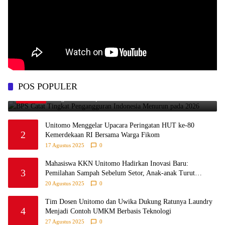
BPS Catat Tingkat Pengangguran Indonesia Menurun
POS POPULER
1
pada 2026
7 Agustus 2026
0
Unitomo Menggelar Upacara Peringatan HUT ke-80
2
Kemerdekaan RI Bersama Warga Fikom
17 Agustus 2025
0
Mahasiswa KKN Unitomo Hadirkan Inovasi Baru:
3
Pemilahan Sampah Sebelum Setor, Anak-anak Turut
Partisipasi Lewat Game Edukatif di Desa Tanjungsari
20 Agustus 2025
0
Probolinggo
Tim Dosen Unitomo dan Uwika Dukung Ratunya Laundry
4
Menjadi Contoh UMKM Berbasis Teknologi
27 Agustus 2025
0