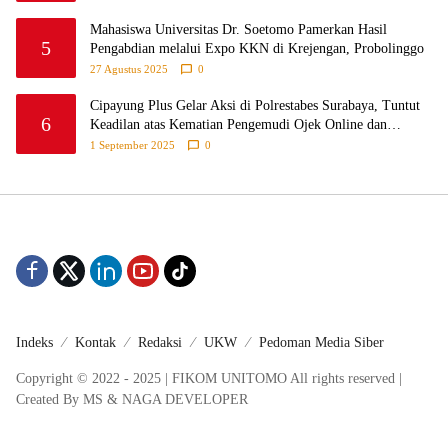
Mahasiswa Universitas Dr. Soetomo Pamerkan Hasil
5
Pengabdian melalui Expo KKN di Krejengan, Probolinggo
27 Agustus 2025
0
Cipayung Plus Gelar Aksi di Polrestabes Surabaya, Tuntut
6
Keadilan atas Kematian Pengemudi Ojek Online dan
Tindakan Represif pada Demonstran
1 September 2025
0
Indeks
Kontak
Redaksi
UKW
Pedoman Media Siber
Copyright © 2022 - 2025 | FIKOM UNITOMO All rights reserved |
Created By MS & NAGA DEVELOPER