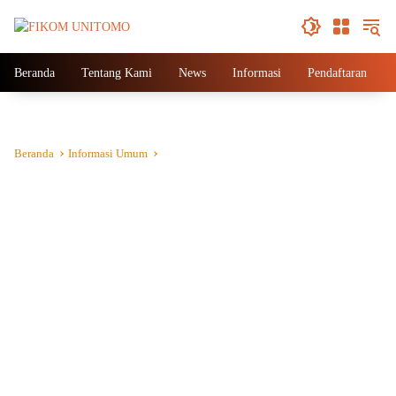
Langsung
ke
konten
Beranda
Tentang Kami
News
Informasi
Pendaftaran
Beranda
Informasi Umum