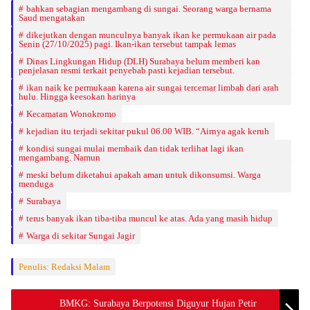
bahkan sebagian mengambang di sungai. Seorang warga bernama
Saud mengatakan
dikejutkan dengan munculnya banyak ikan ke permukaan air pada
Senin (27/10/2025) pagi. Ikan-ikan tersebut tampak lemas
Dinas Lingkungan Hidup (DLH) Surabaya belum memberi kan
penjelasan resmi terkait penyebab pasti kejadian tersebut.
ikan naik ke permukaan karena air sungai tercemar limbah dari arah
hulu. Hingga keesokan harinya
Kecamatan Wonokromo
kejadian itu terjadi sekitar pukul 06.00 WIB. “Airnya agak keruh
kondisi sungai mulai membaik dan tidak terlihat lagi ikan
mengambang. Namun
meski belum diketahui apakah aman untuk dikonsumsi. Warga
menduga
Surabaya
terus banyak ikan tiba-tiba muncul ke atas. Ada yang masih hidup
Warga di sekitar Sungai Jagir
Penulis: Redaksi Malam
BMKG: Surabaya Berpotensi Diguyur Hujan Petir