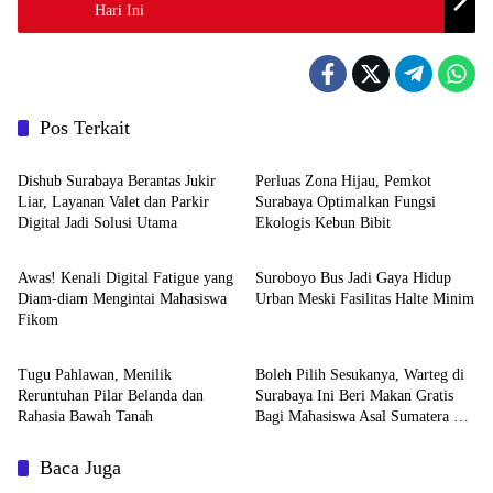
Hari Ini
Pos Terkait
Creative Writing
Creative Writing
Dishub Surabaya Berantas Jukir
​Perluas Zona Hijau, Pemkot
Liar, Layanan Valet dan Parkir
Surabaya Optimalkan Fungsi
Digital Jadi Solusi Utama
Ekologis Kebun Bibit
Creative Writing
Creative Writing
Awas! Kenali Digital Fatigue yang
Suroboyo Bus Jadi Gaya Hidup
Diam-diam Mengintai Mahasiswa
Urban Meski Fasilitas Halte Minim
Fikom
Creative Writing
Informasi Umum
Tugu Pahlawan, Menilik
Boleh Pilih Sesukanya, Warteg di
Reruntuhan Pilar Belanda dan
Surabaya Ini Beri Makan Gratis
Rahasia Bawah Tanah
Bagi Mahasiswa Asal Sumatera dan
Aceh
Baca Juga