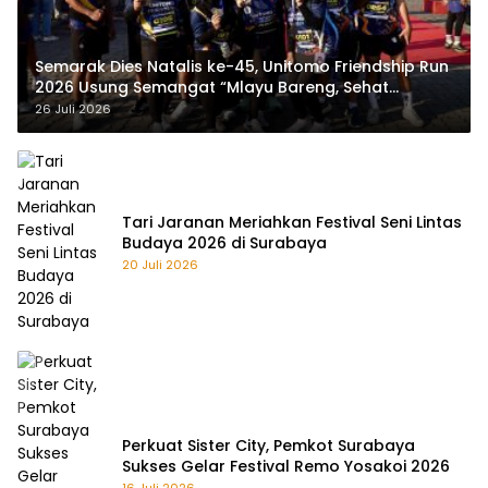
Semarak Dies Natalis ke-45, Unitomo Friendship Run
2026 Usung Semangat “Mlayu Bareng, Sehat
Bareng”
26 Juli 2026
Tari Jaranan Meriahkan Festival Seni Lintas
Budaya 2026 di Surabaya
20 Juli 2026
Perkuat Sister City, Pemkot Surabaya
Sukses Gelar Festival Remo Yosakoi 2026