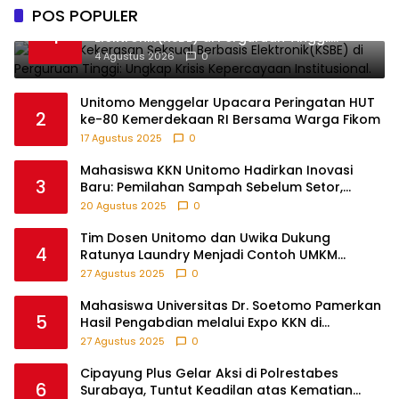
POS POPULER
Darurat Kekerasan Seksual Berbasis
1
Elektronik(KSBE) di Perguruan Tinggi:
Ungkap Krisis Kepercayaan Institusional.
4 Agustus 2026
0
Unitomo Menggelar Upacara Peringatan HUT
2
ke-80 Kemerdekaan RI Bersama Warga Fikom
17 Agustus 2025
0
Mahasiswa KKN Unitomo Hadirkan Inovasi
3
Baru: Pemilahan Sampah Sebelum Setor,
Anak-anak Turut Partisipasi Lewat Game
20 Agustus 2025
0
Edukatif di Desa Tanjungsari Probolinggo
Tim Dosen Unitomo dan Uwika Dukung
4
Ratunya Laundry Menjadi Contoh UMKM
Berbasis Teknologi
27 Agustus 2025
0
Mahasiswa Universitas Dr. Soetomo Pamerkan
5
Hasil Pengabdian melalui Expo KKN di
Krejengan, Probolinggo
27 Agustus 2025
0
Cipayung Plus Gelar Aksi di Polrestabes
6
Surabaya, Tuntut Keadilan atas Kematian