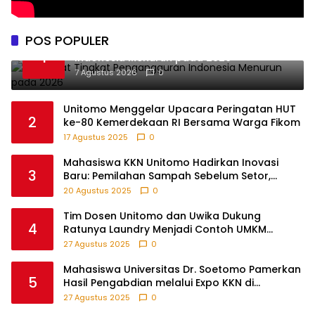
POS POPULER
BPS Catat Tingkat Pengangguran
1
Indonesia Menurun pada 2026
7 Agustus 2026
0
Unitomo Menggelar Upacara Peringatan HUT
2
ke-80 Kemerdekaan RI Bersama Warga Fikom
17 Agustus 2025
0
Mahasiswa KKN Unitomo Hadirkan Inovasi
3
Baru: Pemilahan Sampah Sebelum Setor,
Anak-anak Turut Partisipasi Lewat Game
20 Agustus 2025
0
Edukatif di Desa Tanjungsari Probolinggo
Tim Dosen Unitomo dan Uwika Dukung
4
Ratunya Laundry Menjadi Contoh UMKM
Berbasis Teknologi
27 Agustus 2025
0
Mahasiswa Universitas Dr. Soetomo Pamerkan
5
Hasil Pengabdian melalui Expo KKN di
Krejengan, Probolinggo
27 Agustus 2025
0