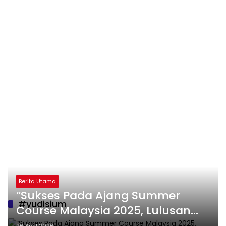
Berita Utama
“Sukses Pada Ajang Summer
#yudisium
Course Malaysia 2025, Lulusan
Magister Ini Puji Ekosistem
26 April 2026