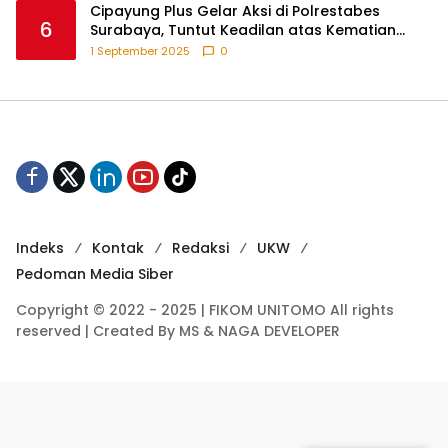
Cipayung Plus Gelar Aksi di Polrestabes
6
Surabaya, Tuntut Keadilan atas Kematian
Pengemudi Ojek Online dan Tindakan Represif
1 September 2025
0
pada Demonstran
Indeks
Kontak
Redaksi
UKW
Pedoman Media Siber
Copyright © 2022 - 2025 | FIKOM UNITOMO All rights
reserved | Created By MS & NAGA DEVELOPER