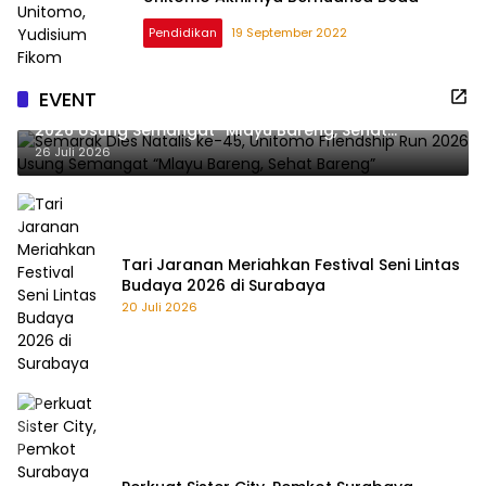
Pendidikan
19 September 2022
EVENT
Semarak Dies Natalis ke-45, Unitomo Friendship Run
2026 Usung Semangat “Mlayu Bareng, Sehat
Bareng”
26 Juli 2026
Tari Jaranan Meriahkan Festival Seni Lintas
Budaya 2026 di Surabaya
20 Juli 2026