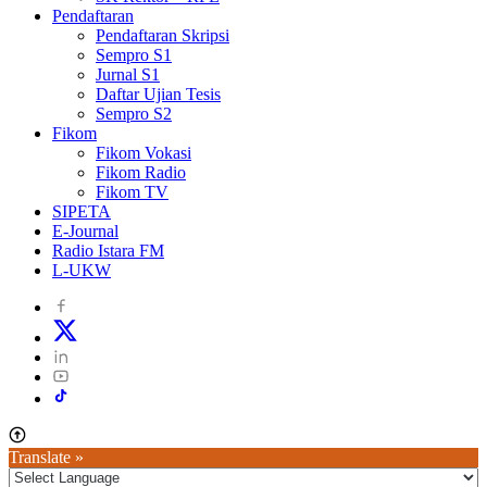
Pendaftaran
Pendaftaran Skripsi
Sempro S1
Jurnal S1
Daftar Ujian Tesis
Sempro S2
Fikom
Fikom Vokasi
Fikom Radio
Fikom TV
SIPETA
E-Journal
Radio Istara FM
L-UKW
Translate »