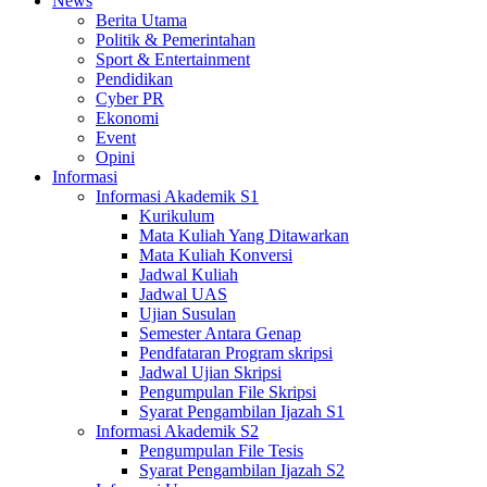
News
Berita Utama
Politik & Pemerintahan
Sport & Entertainment
Pendidikan
Cyber PR
Ekonomi
Event
Opini
Informasi
Informasi Akademik S1
Kurikulum
Mata Kuliah Yang Ditawarkan
Mata Kuliah Konversi
Jadwal Kuliah
Jadwal UAS
Ujian Susulan
Semester Antara Genap
Pendfataran Program skripsi
Jadwal Ujian Skripsi
Pengumpulan File Skripsi
Syarat Pengambilan Ijazah S1
Informasi Akademik S2
Pengumpulan File Tesis
Syarat Pengambilan Ijazah S2