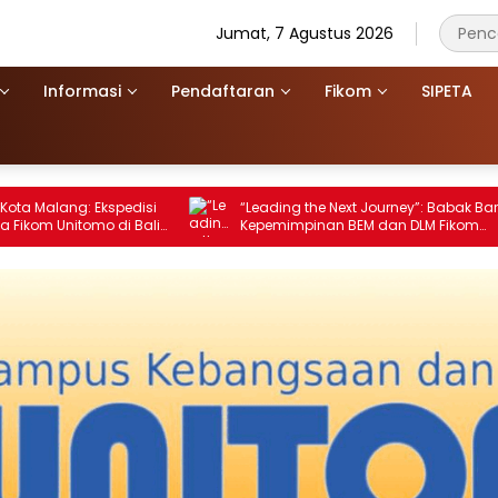
Jumat, 7 Agustus 2026
Informasi
Pendaftaran
Fikom
SIPETA
Ekspedisi
“Leading the Next Journey”: Babak Baru
o di Balik
Kepemimpinan BEM dan DLM Fikom
Dimulai