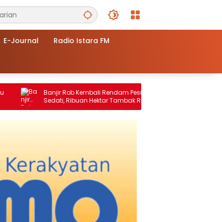
E-Journal
Radio Istara FM
Banjir Rob Kembali Rendam Pesisir
Sedati, Ribuan Hektar Tambak Rusak