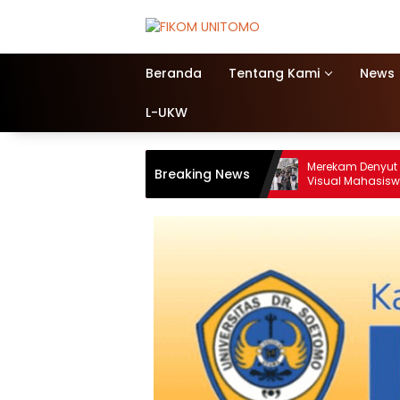
Beranda
Tentang Kami
News
L-UKW
 Pakan Satwa Rp10,2 Miliar,
Merekam Denyut Kota Malang: 
Breaking News
rut KBS Ditetapkan Tersangka
Visual Mahasiswa Fikom Unitom
Lensa