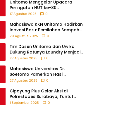
Unitomo Menggelar Upacara
Peringatan HUT ke-80
Kemerdekaan RI Bersama Warga
17 Agustus 2025
0
Fikom
Mahasiswa KKN Unitomo Hadirkan
Inovasi Baru: Pemilahan Sampah
Sebelum Setor, Anak-anak Turut
20 Agustus 2025
0
Partisipasi Lewat Game Edukatif di
Desa Tanjungsari Probolinggo
Tim Dosen Unitomo dan Uwika
Dukung Ratunya Laundry Menjadi
Contoh UMKM Berbasis Teknologi
27 Agustus 2025
0
Mahasiswa Universitas Dr.
Soetomo Pamerkan Hasil
Pengabdian melalui Expo KKN di
27 Agustus 2025
0
Krejengan, Probolinggo
Cipayung Plus Gelar Aksi di
Polrestabes Surabaya, Tuntut
Keadilan atas Kematian
1 September 2025
0
Pengemudi Ojek Online dan
Tindakan Represif pada
Demonstran