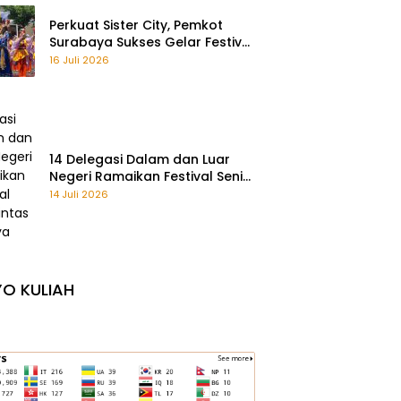
Perkuat Sister City, Pemkot
Surabaya Sukses Gelar Festival
Remo Yosakoi 2026
16 Juli 2026
14 Delegasi Dalam dan Luar
Negeri Ramaikan Festival Seni
Lintas Budaya 2026
14 Juli 2026
O KULIAH