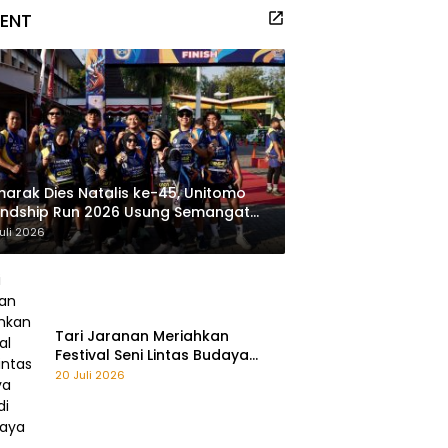
VENT
arak Dies Natalis ke-45, Unitomo
endship Run 2026 Usung Semangat
ayu Bareng, Sehat Bareng”
uli 2026
Tari Jaranan Meriahkan
Festival Seni Lintas Budaya
2026 di Surabaya
20 Juli 2026