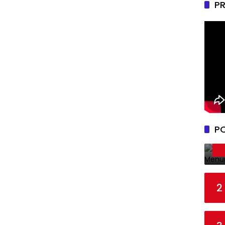
PR
P
2