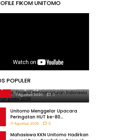
OFILE FIKOM UNITOMO
OS POPULER
BPS Catat Tingkat
1
Pengangguran Indonesia
Menurun pada 2026
7 Agustus 2026
0
Unitomo Menggelar Upacara
Peringatan HUT ke-80
Kemerdekaan RI Bersama Warga
17 Agustus 2025
0
Fikom
Mahasiswa KKN Unitomo Hadirkan