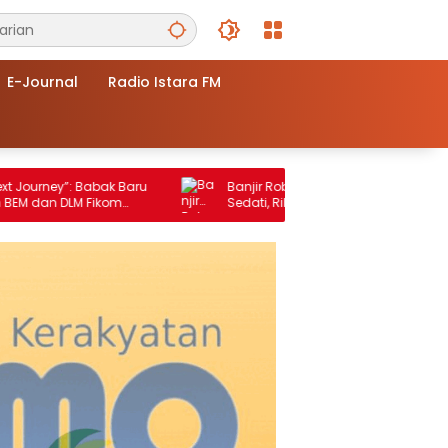
E-Journal
Radio Istara FM
Babak Baru
Banjir Rob Kembali Rendam Pesisir
 Fikom
Sedati, Ribuan Hektar Tambak Rusak