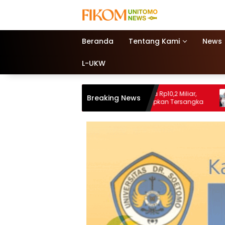
Beranda
Tentang Kami
News
L-UKW
Tilap Dana Pakan Satwa Rp10,2 Miliar,
Merekam
Breaking News
Mantan Dirut KBS Ditetapkan Tersangka
Visual 
l.
Lensa