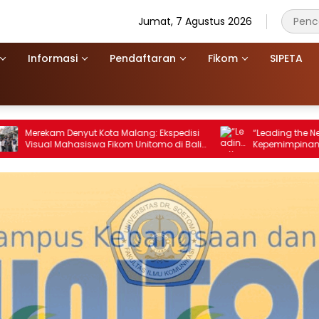
Jumat, 7 Agustus 2026
Informasi
Pendaftaran
Fikom
SIPETA
 Denyut Kota Malang: Ekspedisi
“Leading the Next Journey”: 
Mahasiswa Fikom Unitomo di Balik
Kepemimpinan BEM dan DLM
Dimulai