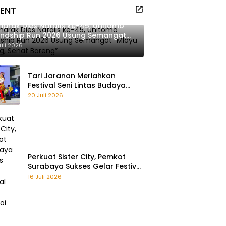
VENT
arak Dies Natalis ke-45, Unitomo
endship Run 2026 Usung Semangat
ayu Bareng, Sehat Bareng”
uli 2026
Tari Jaranan Meriahkan
Festival Seni Lintas Budaya
2026 di Surabaya
20 Juli 2026
Perkuat Sister City, Pemkot
Surabaya Sukses Gelar Festival
Remo Yosakoi 2026
16 Juli 2026