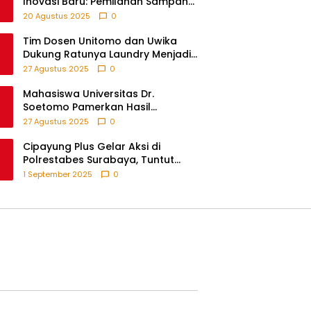
Inovasi Baru: Pemilahan Sampah
Sebelum Setor, Anak-anak Turut
20 Agustus 2025
0
Partisipasi Lewat Game Edukatif di
Desa Tanjungsari Probolinggo
Tim Dosen Unitomo dan Uwika
Dukung Ratunya Laundry Menjadi
Contoh UMKM Berbasis Teknologi
27 Agustus 2025
0
Mahasiswa Universitas Dr.
Soetomo Pamerkan Hasil
Pengabdian melalui Expo KKN di
27 Agustus 2025
0
Krejengan, Probolinggo
Cipayung Plus Gelar Aksi di
Polrestabes Surabaya, Tuntut
Keadilan atas Kematian
1 September 2025
0
Pengemudi Ojek Online dan
Tindakan Represif pada
Demonstran