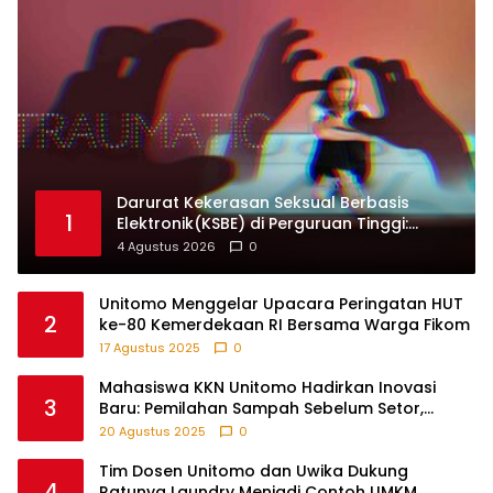
Darurat Kekerasan Seksual Berbasis
1
Elektronik(KSBE) di Perguruan Tinggi:
Ungkap Krisis Kepercayaan Institusional.
4 Agustus 2026
0
Unitomo Menggelar Upacara Peringatan HUT
2
ke-80 Kemerdekaan RI Bersama Warga Fikom
17 Agustus 2025
0
Mahasiswa KKN Unitomo Hadirkan Inovasi
3
Baru: Pemilahan Sampah Sebelum Setor,
Anak-anak Turut Partisipasi Lewat Game
20 Agustus 2025
0
Edukatif di Desa Tanjungsari Probolinggo
Tim Dosen Unitomo dan Uwika Dukung
4
Ratunya Laundry Menjadi Contoh UMKM