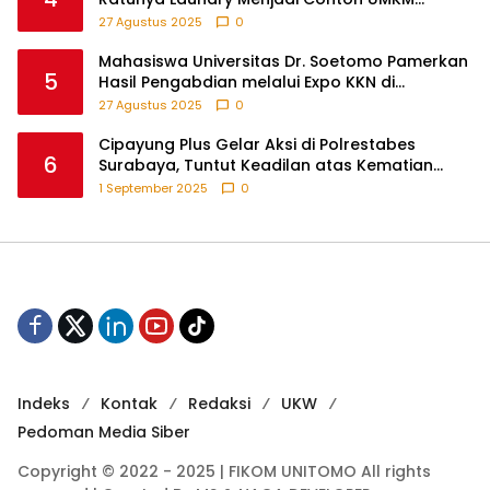
Berbasis Teknologi
27 Agustus 2025
0
Mahasiswa Universitas Dr. Soetomo Pamerkan
5
Hasil Pengabdian melalui Expo KKN di
Krejengan, Probolinggo
27 Agustus 2025
0
Cipayung Plus Gelar Aksi di Polrestabes
6
Surabaya, Tuntut Keadilan atas Kematian
Pengemudi Ojek Online dan Tindakan Represif
1 September 2025
0
pada Demonstran
Indeks
Kontak
Redaksi
UKW
Pedoman Media Siber
Copyright © 2022 - 2025 | FIKOM UNITOMO All rights