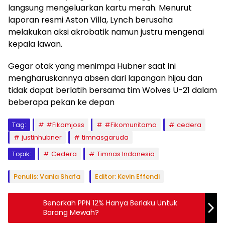
langsung mengeluarkan kartu merah. Menurut
laporan resmi Aston Villa, Lynch berusaha
melakukan aksi akrobatik namun justru mengenai
kepala lawan.
Gegar otak yang menimpa Hubner saat ini
mengharuskannya absen dari lapangan hijau dan
tidak dapat berlatih bersama tim Wolves U-21 dalam
beberapa pekan ke depan
Tag:
#Fikomjoss
#Fikomunitomo
cedera
justinhubner
timnasgaruda
Topik:
Cedera
Timnas Indonesia
Penulis: Vania Shafa
Editor: Kevin Effendi
Benarkah PPN 12% Hanya Berlaku Untuk
Barang Mewah?