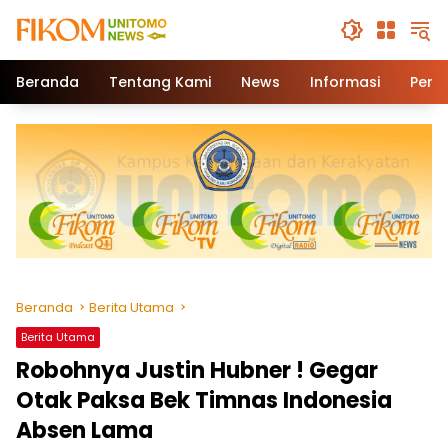
Beranda
Tentang Kami
News
Informasi
Pend
Beranda
Berita Utama
Berita Utama
Robohnya Justin Hubner ! Gegar
Otak Paksa Bek Timnas Indonesia
Absen Lama