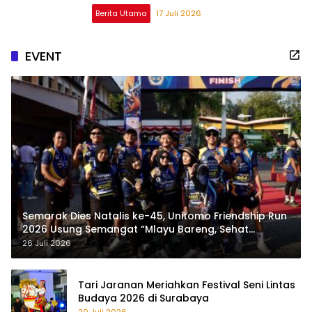
Berita Utama
17 Juli 2026
EVENT
Semarak Dies Natalis ke-45, Unitomo Friendship Run
2026 Usung Semangat “Mlayu Bareng, Sehat
Bareng”
26 Juli 2026
Tari Jaranan Meriahkan Festival Seni Lintas
Budaya 2026 di Surabaya
20 Juli 2026