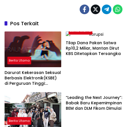
Pos Terkait
Berita Utama
Tilap Dana Pakan Satwa
Rp10,2 Miliar, Mantan Dirut
KBS Ditetapkan Tersangka
Berita Utama
Darurat Kekerasan Seksual
Berbasis Elektronik(KSBE)
di Perguruan Tinggi:
Berita Utama
Ungkap Krisis
Kepercayaan Institusional.
“Leading the Next Journey”:
Babak Baru Kepemimpinan
BEM dan DLM Fikom Dimulai
Berita Utama