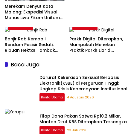
Merekam Denyut Kota
Malang: Ekspedisi Visual
Mahasiswa Fikom Unitomo
di Balik Lensa
Berita Utama
Berita Utama
Banjir Rob Kembali
Parkir Digital Diterapkan,
Rendam Pesisir Sedati,
Mampukah Menekan
Ribuan Hektar Tambak
Praktik Parkir Liar di
Rusak
Surabaya?
Baca Juga
Darurat Kekerasan Seksual Berbasis
Elektronik(KSBE) di Perguruan Tinggi:
Ungkap Krisis Kepercayaan Institusional.
Berita Utama
4 Agustus 2026
Tilap Dana Pakan Satwa Rp10,2 Miliar,
Mantan Dirut KBS Ditetapkan Tersangka
Berita Utama
23 Juli 2026