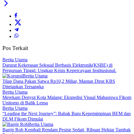
Pos Terkait
Berita Utama
Darurat Kekerasan Seksual Berbasis Elektronik(KSBE) di
Perguruan Tinggi: Ungkap Krisis Kepercayaan Institusional.
Berita Utama
Tilap Dana Pakan Satwa Rp10,2 Miliar, Mantan Dirut KBS
Ditetapkan Tersangka
Berita Utama
Merekam Denyut Kota Malang: Ekspedisi Visual Mahasiswa Fikom
Unitomo di Balik Lensa
Berita Utama
“Leading the Next Journey”: Babak Baru Kepemimpinan BEM dan
DLM Fikom Dimulai
Berita Utama
Banjir Rob Kembali Rendam Pesisir Sedati, Ribuan Hektar Tambak