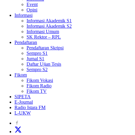
Event
Opini
Informasi
Informasi Akademik S1
Informasi Akademik S2
Informasi Umum
SK Rektor – RPL
Pendaftaran
Pendaftaran Skripsi
Sempro S1
Jurnal S1
Daftar Ujian Tesis
Sempro S2
Fikom
Fikom Vokasi
Fikom Radio
Fikom TV
SIPETA
E-Journal
Radio Istara FM
L-UKW