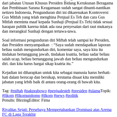
dari jabatan Utusan Khusus Presiden Bidang Kerukunan Beragama
dan Pembinaan Sarana Keagamaan sudah sangat dinanti-nantikan
netizen Indonesia, Pengunduran diri ini dikarenakan Kontroversi
Gus Mitfah yang telah menghina Penjual Es Teh dan cara Gus
Mitfah meminta maaf kepada Sunhaji (Penjual Es Teh) tidak sesuai
harapan publik karena tidak ada rasa penyesalan dari raut mukanya
dan merangkul Sunhaji dengan tertawa-tawa.
Soal informasi pengunduran diri Miftah telah sampai ke Presiden,
dan Presiden menyampaikan : “Saya sudah mendapatkan laporan
beliau sudah mengundurkan diri, komentar saya, saya kira itu
tindakan bertanggung jawab, tindakan ksatria, beliau sadar beliau
salah ucap, beliau bertanggung jawab dan beliau mengundurkan
diri. dan kita harus hargai sikap ksatria itu.”
Kejadian ini diharapkan untuk kita sebagai manusia harus berhati-
hati dalam berucap dan bersikap, terutama disaat kita memiliki
jabatan yang lebih baik di antara orang-orang di bawah kita.
Tag:
#miftah
#pakprabowo
#penjualesteh
#presiden
#ulama
Topik:
#fikom
#fikomunitomo
#ilkom
#news
#politik
Penulis: Blezing
Editor: Firna
Rivalitas Sejati: Persebaya Mempertahankan Dominasi atas Arema
FC di Laga Terakhir