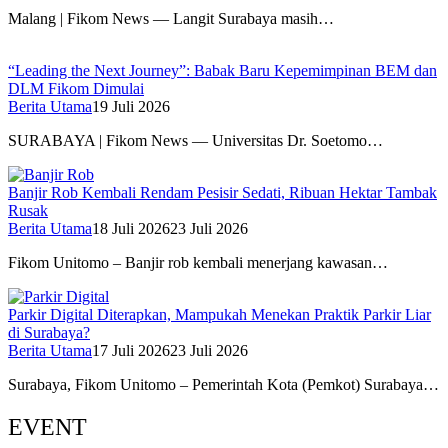
Malang | Fikom News — Langit Surabaya masih…
“Leading the Next Journey”: Babak Baru Kepemimpinan BEM dan
DLM Fikom Dimulai
Berita Utama
19 Juli 2026
SURABAYA | Fikom News — Universitas Dr. Soetomo…
Banjir Rob Kembali Rendam Pesisir Sedati, Ribuan Hektar Tambak
Rusak
Berita Utama
18 Juli 2026
23 Juli 2026
Fikom Unitomo – Banjir rob kembali menerjang kawasan…
Parkir Digital Diterapkan, Mampukah Menekan Praktik Parkir Liar
di Surabaya?
Berita Utama
17 Juli 2026
23 Juli 2026
Surabaya, Fikom Unitomo – Pemerintah Kota (Pemkot) Surabaya…
EVENT