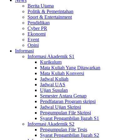
News
Berita Utama
Politik & Pemerintahan
Sport & Entertainment
Pendidikan
Cyber PR
Ekonomi
Event
Opini
Informasi
Informasi Akademik S1
Kurikulum
Mata Kuliah Yang Ditawarkan
Mata Kuliah Konversi
Jadwal Kuliah
Jadwal UAS
Ujian Susulan
Semester Antara Genap
Pendfataran Program skripsi
Jadwal Ujian Skripsi
Pengumpulan File Skripsi
Syarat Pengambilan Ijazah S1
Informasi Akademik S2
Pengumpulan File Tesis
Syarat Pengambilan Ijazah S2