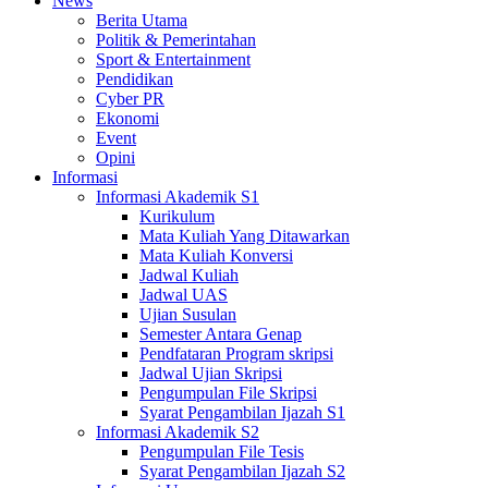
News
Berita Utama
Politik & Pemerintahan
Sport & Entertainment
Pendidikan
Cyber PR
Ekonomi
Event
Opini
Informasi
Informasi Akademik S1
Kurikulum
Mata Kuliah Yang Ditawarkan
Mata Kuliah Konversi
Jadwal Kuliah
Jadwal UAS
Ujian Susulan
Semester Antara Genap
Pendfataran Program skripsi
Jadwal Ujian Skripsi
Pengumpulan File Skripsi
Syarat Pengambilan Ijazah S1
Informasi Akademik S2
Pengumpulan File Tesis
Syarat Pengambilan Ijazah S2