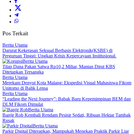
Pos Terkait
Berita Utama
Darurat Kekerasan Seksual Berbasis Elektronik(KSBE) di
Perguruan Tinggi: Ungkap Krisis Kepercayaan Institusional.
Berita Utama
Tilap Dana Pakan Satwa Rp10,2 Miliar, Mantan Dirut KBS
Ditetapkan Tersangka
Berita Utama
Merekam Denyut Kota Malang: Ekspedisi Visual Mahasiswa Fikom
Unitomo di Balik Lensa
Berita Utama
“Leading the Next Journey”: Babak Baru Kepemimpinan BEM dan
DLM Fikom Dimulai
Berita Utama
Banjir Rob Kembali Rendam Pesisir Sedati, Ribuan Hektar Tambak
Rusak
Berita Utama
Parkir Digital Diterapkan, Mampukah Menekan Praktik Parkir Liar