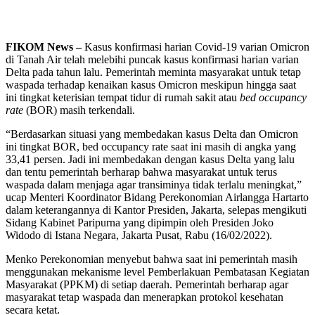
FIKOM News –
Kasus konfirmasi harian Covid-19 varian Omicron
di Tanah Air telah melebihi puncak kasus konfirmasi harian varian
Delta pada tahun lalu. Pemerintah meminta masyarakat untuk tetap
waspada terhadap kenaikan kasus Omicron meskipun hingga saat
ini tingkat keterisian tempat tidur di rumah sakit atau
bed occupancy
rate
(BOR) masih terkendali.
“Berdasarkan situasi yang membedakan kasus Delta dan Omicron
ini tingkat BOR, bed occupancy rate saat ini masih di angka yang
33,41 persen. Jadi ini membedakan dengan kasus Delta yang lalu
dan tentu pemerintah berharap bahwa masyarakat untuk terus
waspada dalam menjaga agar transiminya tidak terlalu meningkat,”
ucap Menteri Koordinator Bidang Perekonomian Airlangga Hartarto
dalam keterangannya di Kantor Presiden, Jakarta, selepas mengikuti
Sidang Kabinet Paripurna yang dipimpin oleh Presiden Joko
Widodo di Istana Negara, Jakarta Pusat, Rabu (16/02/2022).
Menko Perekonomian menyebut bahwa saat ini pemerintah masih
menggunakan mekanisme level Pemberlakuan Pembatasan Kegiatan
Masyarakat (PPKM) di setiap daerah. Pemerintah berharap agar
masyarakat tetap waspada dan menerapkan protokol kesehatan
secara ketat.