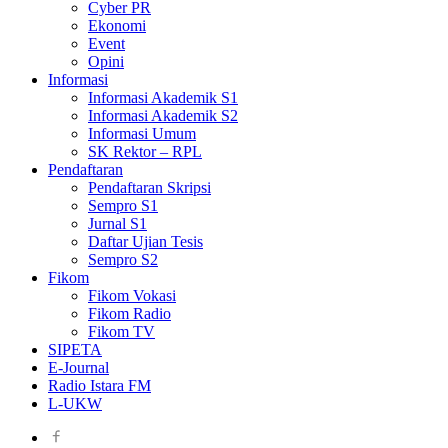
Cyber PR
Ekonomi
Event
Opini
Informasi
Informasi Akademik S1
Informasi Akademik S2
Informasi Umum
SK Rektor – RPL
Pendaftaran
Pendaftaran Skripsi
Sempro S1
Jurnal S1
Daftar Ujian Tesis
Sempro S2
Fikom
Fikom Vokasi
Fikom Radio
Fikom TV
SIPETA
E-Journal
Radio Istara FM
L-UKW