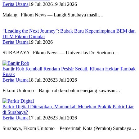
Berita Utama
19 Juli 2026
19 Juli 2026
Malang | Fikom News — Langit Surabaya masih…
“Leading the Next Journey”: Babak Baru Kepemimpinan BEM dan
DLM Fikom Dimulai
Berita Utama
19 Juli 2026
SURABAYA | Fikom News — Universitas Dr. Soetomo…
Banjir Rob Kembali Rendam Pesisir Sedati, Ribuan Hektar Tambak
Rusak
Berita Utama
18 Juli 2026
23 Juli 2026
Fikom Unitomo – Banjir rob kembali menerjang kawasan…
Parkir Digital Diterapkan, Mampukah Menekan Praktik Parkir Liar
di Surabaya?
Berita Utama
17 Juli 2026
23 Juli 2026
Surabaya, Fikom Unitomo – Pemerintah Kota (Pemkot) Surabaya…