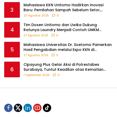
Mahasiswa KKN Unitomo Hadirkan Inovasi
3
Baru: Pemilahan Sampah Sebelum Setor,
Anak-anak Turut Partisipasi Lewat Game
20 Agustus 2025
0
Edukatif di Desa Tanjungsari Probolinggo
Tim Dosen Unitomo dan Uwika Dukung
4
Ratunya Laundry Menjadi Contoh UMKM
Berbasis Teknologi
27 Agustus 2025
0
Mahasiswa Universitas Dr. Soetomo Pamerkan
5
Hasil Pengabdian melalui Expo KKN di
Krejengan, Probolinggo
27 Agustus 2025
0
Cipayung Plus Gelar Aksi di Polrestabes
6
Surabaya, Tuntut Keadilan atas Kematian
Pengemudi Ojek Online dan Tindakan Represif
1 September 2025
0
pada Demonstran