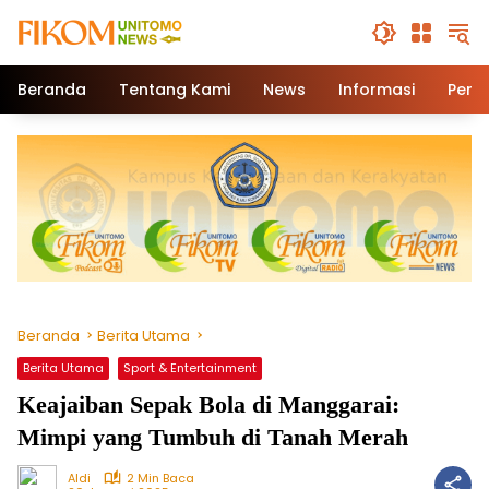
Beranda
Tentang Kami
News
Informasi
Pend
Beranda
Berita Utama
Berita Utama
Sport & Entertainment
Keajaiban Sepak Bola di Manggarai:
Mimpi yang Tumbuh di Tanah Merah
Aldi
2 Min Baca