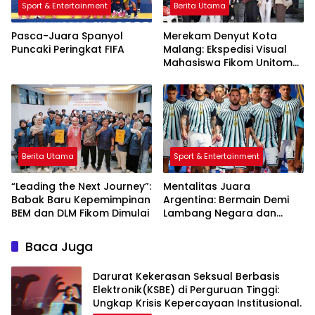
Sport & Entertainment
Berita Utama
Pasca-Juara Spanyol
Merekam Denyut Kota
Puncaki Peringkat FIFA
Malang: Ekspedisi Visual
Mahasiswa Fikom Unitomo
di Balik Lensa
Berita Utama
Sport & Entertainment
“Leading the Next Journey”:
Mentalitas Juara
Babak Baru Kepemimpinan
Argentina: Bermain Demi
BEM dan DLM Fikom Dimulai
Lambang Negara dan
Mewujudkan Mimpi Lionel
Messi
Baca Juga
Darurat Kekerasan Seksual Berbasis
Elektronik(KSBE) di Perguruan Tinggi:
Ungkap Krisis Kepercayaan Institusional.