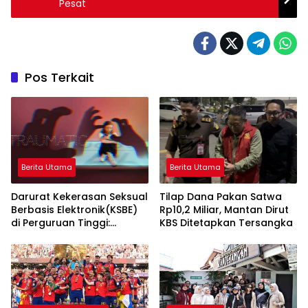
Pesat
Pos Terkait
Berita Utama
Berita Utama
Darurat Kekerasan Seksual
Tilap Dana Pakan Satwa
Berbasis Elektronik(KSBE)
Rp10,2 Miliar, Mantan Dirut
di Perguruan Tinggi:
KBS Ditetapkan Tersangka
Ungkap Krisis
Kepercayaan Institusional.