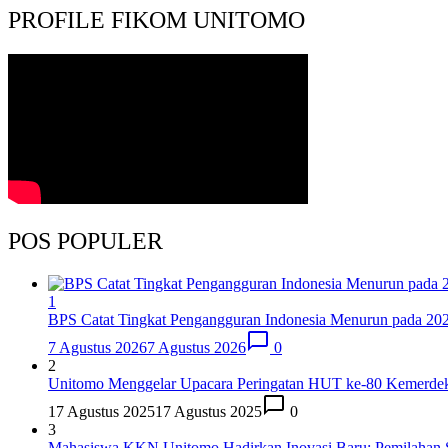
PROFILE FIKOM UNITOMO
POS POPULER
1
BPS Catat Tingkat Pengangguran Indonesia Menurun pada 20
7 Agustus 2026
7 Agustus 2026
0
2
Unitomo Menggelar Upacara Peringatan HUT ke-80 Kemerde
17 Agustus 2025
17 Agustus 2025
0
3
Mahasiswa KKN Unitomo Hadirkan Inovasi Baru: Pemilahan Sa