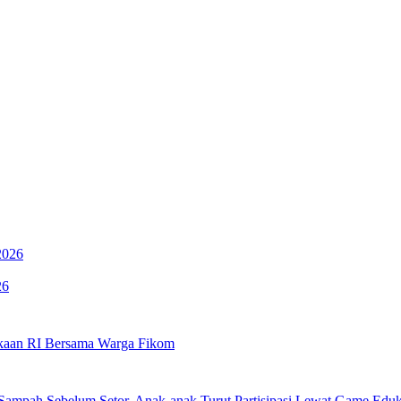
26
kaan RI Bersama Warga Fikom
mpah Sebelum Setor, Anak-anak Turut Partisipasi Lewat Game Edukat