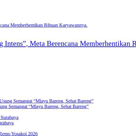
ng Intens”, Meta Berencana Memberhentikan 
sung Semangat “Mlayu Bareng, Sehat Bareng”
urabaya