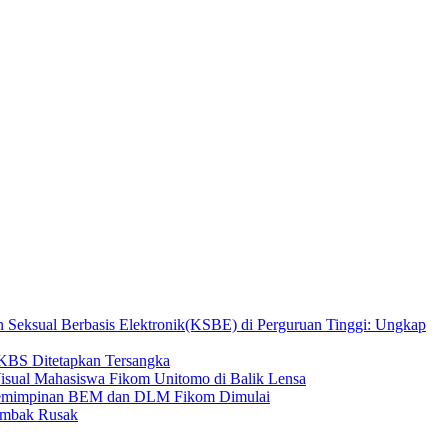
n Seksual Berbasis Elektronik(KSBE) di Perguruan Tinggi: Ungkap
 KBS Ditetapkan Tersangka
isual Mahasiswa Fikom Unitomo di Balik Lensa
epemimpinan BEM dan DLM Fikom Dimulai
Tambak Rusak