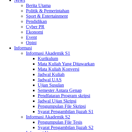
News
Berita Utama
Politik & Pemerintahan
Sport & Entertainment
Pendidikan
Cyber PR
Ekonomi
Event
Opini
Informasi
Informasi Akademik S1
Kurikulum
Mata Kuliah Yang Ditawarkan
Mata Kuliah Konversi
Jadwal Kuliah
Jadwal UAS
Ujian Susulan
Semester Antara Genap
Pendfataran Program skripsi
Jadwal Ujian Skripsi
Pengumpulan File Skripsi
Syarat Pengambilan Ijazah S1
Informasi Akademik S2
Pengumpulan File Tesis
Syarat Pengambilan Ijazah S2