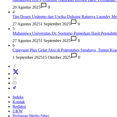
20 Agustus 2025
0
4
Tim Dosen Unitomo dan Uwika Dukung Ratunya Laundry Me
27 Agustus 2025
1 September 2025
0
5
Mahasiswa Universitas Dr. Soetomo Pamerkan Hasil Pengabdi
27 Agustus 2025
1 September 2025
0
6
Cipayung Plus Gelar Aksi di Polrestabes Surabaya, Tuntut Ke
1 September 2025
15 Oktober 2025
0
Indeks
Kontak
Redaksi
UKW
Pedoman Media Siber