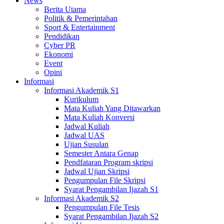
News
Berita Utama
Politik & Pemerintahan
Sport & Entertainment
Pendidikan
Cyber PR
Ekonomi
Event
Opini
Informasi
Informasi Akademik S1
Kurikulum
Mata Kuliah Yang Ditawarkan
Mata Kuliah Konversi
Jadwal Kuliah
Jadwal UAS
Ujian Susulan
Semester Antara Genap
Pendfataran Program skripsi
Jadwal Ujian Skripsi
Pengumpulan File Skripsi
Syarat Pengambilan Ijazah S1
Informasi Akademik S2
Pengumpulan File Tesis
Syarat Pengambilan Ijazah S2