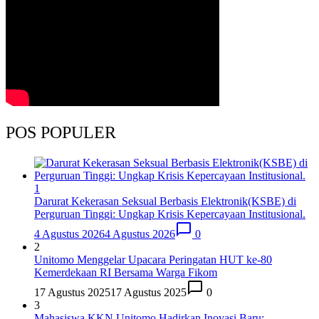
POS POPULER
1
Darurat Kekerasan Seksual Berbasis Elektronik(KSBE) di
Perguruan Tinggi: Ungkap Krisis Kepercayaan Institusional.
4 Agustus 2026
4 Agustus 2026
0
2
Unitomo Menggelar Upacara Peringatan HUT ke-80
Kemerdekaan RI Bersama Warga Fikom
17 Agustus 2025
17 Agustus 2025
0
3
Mahasiswa KKN Unitomo Hadirkan Inovasi Baru: