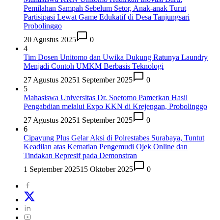
Pemilahan Sampah Sebelum Setor, Anak-anak Turut
Partisipasi Lewat Game Edukatif di Desa Tanjungsari
Probolinggo
20 Agustus 2025
0
4
Tim Dosen Unitomo dan Uwika Dukung Ratunya Laundry
Menjadi Contoh UMKM Berbasis Teknologi
27 Agustus 2025
1 September 2025
0
5
Mahasiswa Universitas Dr. Soetomo Pamerkan Hasil
Pengabdian melalui Expo KKN di Krejengan, Probolinggo
27 Agustus 2025
1 September 2025
0
6
Cipayung Plus Gelar Aksi di Polrestabes Surabaya, Tuntut
Keadilan atas Kematian Pengemudi Ojek Online dan
Tindakan Represif pada Demonstran
1 September 2025
15 Oktober 2025
0