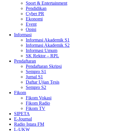
Sport & Entertainment
Pendidikan
Cyber PR
Ekonomi
Event
Opini
Informasi
Informasi Akademik S1
Informasi Akademik S2
Informasi Umum
SK Rektor – RPL
Pendaftaran
Pendaftaran Skripsi
Sempro S1
Jurnal S1
Daftar Ujian Tesis
Sempro S2
Fikom
Fikom Vokasi
Fikom Radio
Fikom TV
SIPETA
E-Journal
Radio Istara FM
L-UKW