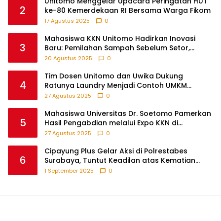
Unitomo Menggelar Upacara Peringatan HUT
2
ke-80 Kemerdekaan RI Bersama Warga Fikom
17 Agustus 2025
0
Mahasiswa KKN Unitomo Hadirkan Inovasi
3
Baru: Pemilahan Sampah Sebelum Setor,
Anak-anak Turut Partisipasi Lewat Game
20 Agustus 2025
0
Edukatif di Desa Tanjungsari Probolinggo
Tim Dosen Unitomo dan Uwika Dukung
4
Ratunya Laundry Menjadi Contoh UMKM
Berbasis Teknologi
27 Agustus 2025
0
Mahasiswa Universitas Dr. Soetomo Pamerkan
5
Hasil Pengabdian melalui Expo KKN di
Krejengan, Probolinggo
27 Agustus 2025
0
Cipayung Plus Gelar Aksi di Polrestabes
6
Surabaya, Tuntut Keadilan atas Kematian
Pengemudi Ojek Online dan Tindakan Represif
1 September 2025
0
pada Demonstran