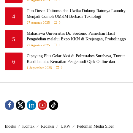
20 Agustus 2025
0
Probolinggo
Tim Dosen Unitomo dan Uwika Dukung Ratunya Laundry
4
Menjadi Contoh UMKM Berbasis Teknologi
27 Agustus 2025
0
Mahasiswa Universitas Dr. Soetomo Pamerkan Hasil
5
Pengabdian melalui Expo KKN di Krejengan, Probolinggo
27 Agustus 2025
0
Cipayung Plus Gelar Aksi di Polrestabes Surabaya, Tuntut
6
Keadilan atas Kematian Pengemudi Ojek Online dan
Tindakan Represif pada Demonstran
1 September 2025
0
Indeks
Kontak
Redaksi
UKW
Pedoman Media Siber