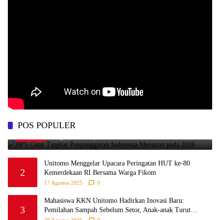
BPS Catat Tingkat Pengangguran Indonesia Menurun
POS POPULER
1
pada 2026
7 Agustus 2026
0
Unitomo Menggelar Upacara Peringatan HUT ke-80
2
Kemerdekaan RI Bersama Warga Fikom
17 Agustus 2025
0
Mahasiswa KKN Unitomo Hadirkan Inovasi Baru:
3
Pemilahan Sampah Sebelum Setor, Anak-anak Turut
Partisipasi Lewat Game Edukatif di Desa Tanjungsari