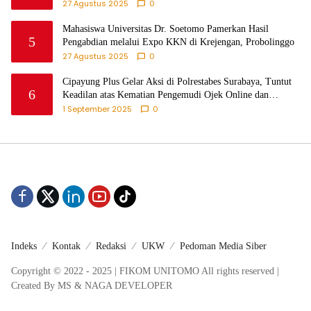
27 Agustus 2025
0
Mahasiswa Universitas Dr. Soetomo Pamerkan Hasil
5
Pengabdian melalui Expo KKN di Krejengan, Probolinggo
27 Agustus 2025
0
Cipayung Plus Gelar Aksi di Polrestabes Surabaya, Tuntut
6
Keadilan atas Kematian Pengemudi Ojek Online dan
Tindakan Represif pada Demonstran
1 September 2025
0
Indeks
Kontak
Redaksi
UKW
Pedoman Media Siber
Copyright © 2022 - 2025 | FIKOM UNITOMO All rights reserved |
Created By MS & NAGA DEVELOPER