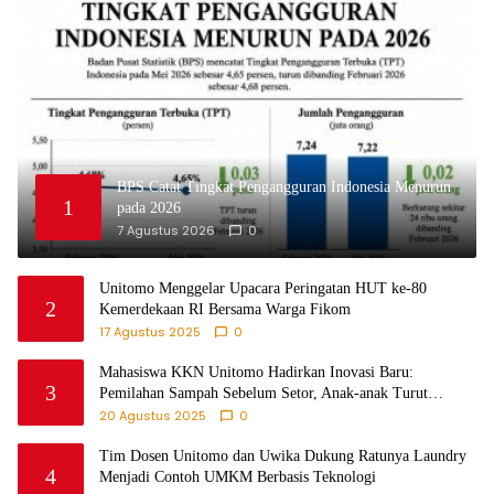
BPS Catat Tingkat Pengangguran Indonesia Menurun
1
pada 2026
7 Agustus 2026
0
Unitomo Menggelar Upacara Peringatan HUT ke-80
2
Kemerdekaan RI Bersama Warga Fikom
17 Agustus 2025
0
Mahasiswa KKN Unitomo Hadirkan Inovasi Baru:
3
Pemilahan Sampah Sebelum Setor, Anak-anak Turut
Partisipasi Lewat Game Edukatif di Desa Tanjungsari
20 Agustus 2025
0
Probolinggo
Tim Dosen Unitomo dan Uwika Dukung Ratunya Laundry
4
Menjadi Contoh UMKM Berbasis Teknologi