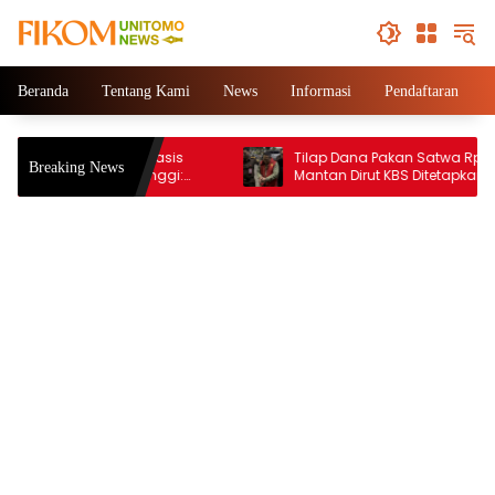
Beranda
Tentang Kami
News
Informasi
Pendaftaran
Seksual Berbasis
Tilap Dana Pakan Satwa Rp10,2 Miliar,
Breaking News
Perguruan Tinggi:
Mantan Dirut KBS Ditetapkan Tersangka
cayaan Institusional.