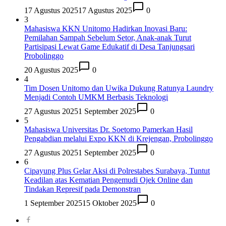
17 Agustus 2025
17 Agustus 2025
0
3
Mahasiswa KKN Unitomo Hadirkan Inovasi Baru:
Pemilahan Sampah Sebelum Setor, Anak-anak Turut
Partisipasi Lewat Game Edukatif di Desa Tanjungsari
Probolinggo
20 Agustus 2025
0
4
Tim Dosen Unitomo dan Uwika Dukung Ratunya Laundry
Menjadi Contoh UMKM Berbasis Teknologi
27 Agustus 2025
1 September 2025
0
5
Mahasiswa Universitas Dr. Soetomo Pamerkan Hasil
Pengabdian melalui Expo KKN di Krejengan, Probolinggo
27 Agustus 2025
1 September 2025
0
6
Cipayung Plus Gelar Aksi di Polrestabes Surabaya, Tuntut
Keadilan atas Kematian Pengemudi Ojek Online dan
Tindakan Represif pada Demonstran
1 September 2025
15 Oktober 2025
0