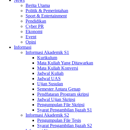
News
Berita Utama
Politik & Pemerintahan
Sport & Entertainment
Pendidikan
Cyber PR
Ekonomi
Event
Opini
Informasi
Informasi Akademik S1
Kurikulum
Mata Kuliah Yang Ditawarkan
Mata Kuliah Konversi
Jadwal Kuliah
Jadwal UAS
Ujian Susulan
Semester Antara Genap
Pendfataran Program skripsi
Jadwal Ujian Skripsi
Pengumpulan File Skripsi
Syarat Pengambilan Ijazah S1
Informasi Akademik S2
Pengumpulan File Tesis
Syarat Pengambilan Ijazah S2