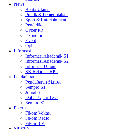
News
Berita Utama
Politik & Pemerintahan
Sport & Entertainment
Pendidikan
Cyber PR
Ekonomi
Event
Opini
Informasi
Informasi Akademik S1
Informasi Akademik S2
Informasi Umum
SK Rektor – RPL
Pendaftaran
Pendaftaran Skripsi
Sempro S1
Jurnal S1
Daftar Ujian Tesis
Sempro S2
Fikom
Fikom Vokasi
Fikom Radio
Fikom TV
SIPETA