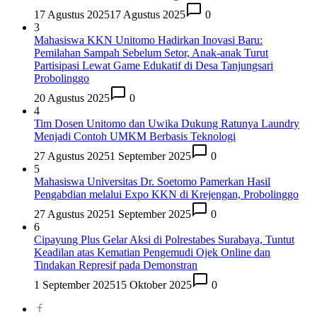
17 Agustus 2025
17 Agustus 2025
0
3
Mahasiswa KKN Unitomo Hadirkan Inovasi Baru:
Pemilahan Sampah Sebelum Setor, Anak-anak Turut
Partisipasi Lewat Game Edukatif di Desa Tanjungsari
Probolinggo
20 Agustus 2025
0
4
Tim Dosen Unitomo dan Uwika Dukung Ratunya Laundry
Menjadi Contoh UMKM Berbasis Teknologi
27 Agustus 2025
1 September 2025
0
5
Mahasiswa Universitas Dr. Soetomo Pamerkan Hasil
Pengabdian melalui Expo KKN di Krejengan, Probolinggo
27 Agustus 2025
1 September 2025
0
6
Cipayung Plus Gelar Aksi di Polrestabes Surabaya, Tuntut
Keadilan atas Kematian Pengemudi Ojek Online dan
Tindakan Represif pada Demonstran
1 September 2025
15 Oktober 2025
0