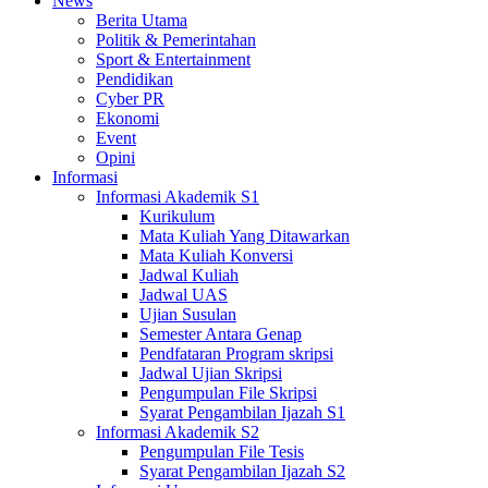
News
Berita Utama
Politik & Pemerintahan
Sport & Entertainment
Pendidikan
Cyber PR
Ekonomi
Event
Opini
Informasi
Informasi Akademik S1
Kurikulum
Mata Kuliah Yang Ditawarkan
Mata Kuliah Konversi
Jadwal Kuliah
Jadwal UAS
Ujian Susulan
Semester Antara Genap
Pendfataran Program skripsi
Jadwal Ujian Skripsi
Pengumpulan File Skripsi
Syarat Pengambilan Ijazah S1
Informasi Akademik S2
Pengumpulan File Tesis
Syarat Pengambilan Ijazah S2