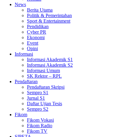
News
Berita Utama
Politik & Pemerintahan
Sport & Entertainment
Pendidikan
Cyber PR
Ekonomi
Event
Opini
Informasi
Informasi Akademik S1
Informasi Akademik S2
Informasi Umum
SK Rektor – RPL
Pendaftaran
Pendaftaran Skripsi
Sempro S1
Jurnal S1
Daftar Ujian Tesis
Sempro S2
Fikom
Fikom Vokasi
Fikom Radio
Fikom TV
SIPETA