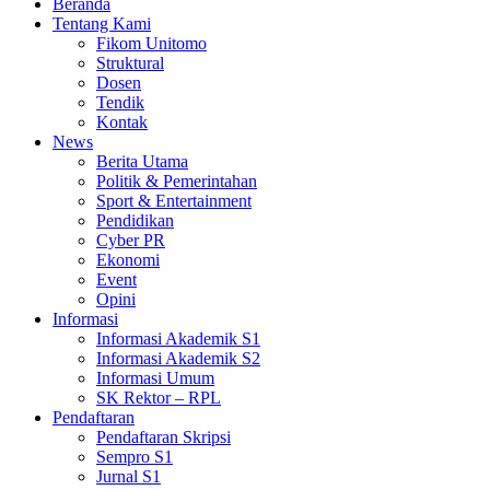
Beranda
Tentang Kami
Fikom Unitomo
Struktural
Dosen
Tendik
Kontak
News
Berita Utama
Politik & Pemerintahan
Sport & Entertainment
Pendidikan
Cyber PR
Ekonomi
Event
Opini
Informasi
Informasi Akademik S1
Informasi Akademik S2
Informasi Umum
SK Rektor – RPL
Pendaftaran
Pendaftaran Skripsi
Sempro S1
Jurnal S1