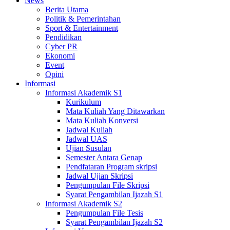
News
Berita Utama
Politik & Pemerintahan
Sport & Entertainment
Pendidikan
Cyber PR
Ekonomi
Event
Opini
Informasi
Informasi Akademik S1
Kurikulum
Mata Kuliah Yang Ditawarkan
Mata Kuliah Konversi
Jadwal Kuliah
Jadwal UAS
Ujian Susulan
Semester Antara Genap
Pendfataran Program skripsi
Jadwal Ujian Skripsi
Pengumpulan File Skripsi
Syarat Pengambilan Ijazah S1
Informasi Akademik S2
Pengumpulan File Tesis
Syarat Pengambilan Ijazah S2