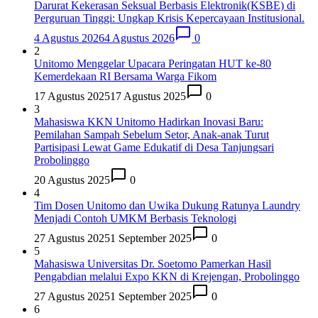
Darurat Kekerasan Seksual Berbasis Elektronik(KSBE) di
Perguruan Tinggi: Ungkap Krisis Kepercayaan Institusional.
4 Agustus 2026
4 Agustus 2026
0
2
Unitomo Menggelar Upacara Peringatan HUT ke-80
Kemerdekaan RI Bersama Warga Fikom
17 Agustus 2025
17 Agustus 2025
0
3
Mahasiswa KKN Unitomo Hadirkan Inovasi Baru:
Pemilahan Sampah Sebelum Setor, Anak-anak Turut
Partisipasi Lewat Game Edukatif di Desa Tanjungsari
Probolinggo
20 Agustus 2025
0
4
Tim Dosen Unitomo dan Uwika Dukung Ratunya Laundry
Menjadi Contoh UMKM Berbasis Teknologi
27 Agustus 2025
1 September 2025
0
5
Mahasiswa Universitas Dr. Soetomo Pamerkan Hasil
Pengabdian melalui Expo KKN di Krejengan, Probolinggo
27 Agustus 2025
1 September 2025
0
6