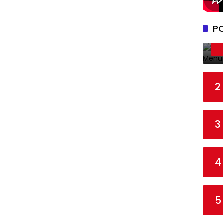
P
2
3
4
5