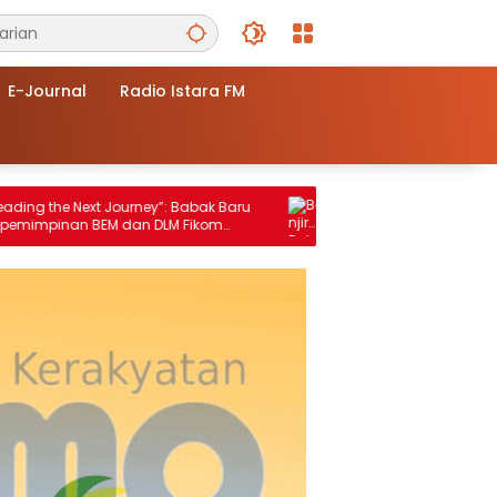
E-Journal
Radio Istara FM
t Journey”: Babak Baru
Banjir Rob Kembali Rendam Pesisir
EM dan DLM Fikom
Sedati, Ribuan Hektar Tambak Rusak