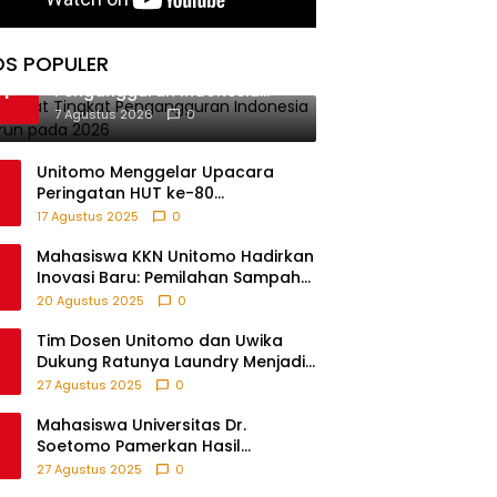
OS POPULER
BPS Catat Tingkat
1
Pengangguran Indonesia
Menurun pada 2026
7 Agustus 2026
0
Unitomo Menggelar Upacara
Peringatan HUT ke-80
Kemerdekaan RI Bersama Warga
17 Agustus 2025
0
Fikom
Mahasiswa KKN Unitomo Hadirkan
Inovasi Baru: Pemilahan Sampah
Sebelum Setor, Anak-anak Turut
20 Agustus 2025
0
Partisipasi Lewat Game Edukatif di
Desa Tanjungsari Probolinggo
Tim Dosen Unitomo dan Uwika
Dukung Ratunya Laundry Menjadi
Contoh UMKM Berbasis Teknologi
27 Agustus 2025
0
Mahasiswa Universitas Dr.
Soetomo Pamerkan Hasil
Pengabdian melalui Expo KKN di
27 Agustus 2025
0
Krejengan, Probolinggo