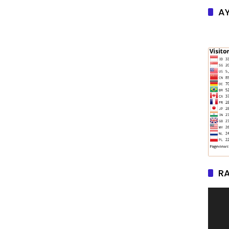
AY
RA