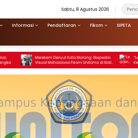
Sabtu, 8 Agustus 2026
Informasi
Pendaftaran
Fikom
SIPETA
Merekam Denyut Kota Malang: Ekspedisi
“Leading the Nex
Visual Mahasiswa Fikom Unitomo di Balik
Kepemimpinan B
Lensa
Dimulai