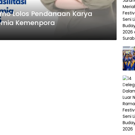
mo Lolos Pendanaan Karya
demia Kemenpora