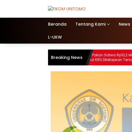
Beranda
Tentang Kami
News
L-UKW
 Berbasis
Tilap Dana Pakan Satwa Rp10,2 Miliar,
Breaking News
an Tinggi:
Mantan Dirut KBS Ditetapkan Tersangka
Institusional.