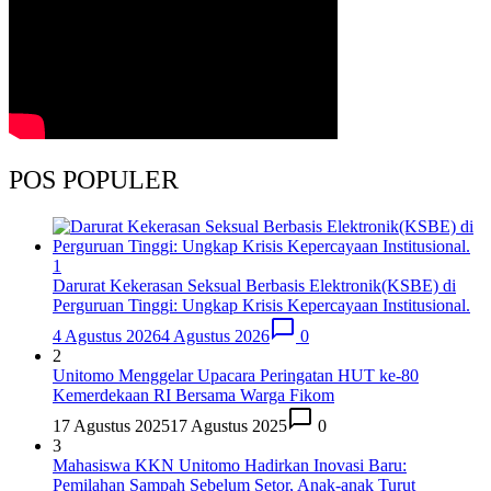
POS POPULER
1
Darurat Kekerasan Seksual Berbasis Elektronik(KSBE) di
Perguruan Tinggi: Ungkap Krisis Kepercayaan Institusional.
4 Agustus 2026
4 Agustus 2026
0
2
Unitomo Menggelar Upacara Peringatan HUT ke-80
Kemerdekaan RI Bersama Warga Fikom
17 Agustus 2025
17 Agustus 2025
0
3
Mahasiswa KKN Unitomo Hadirkan Inovasi Baru:
Pemilahan Sampah Sebelum Setor, Anak-anak Turut