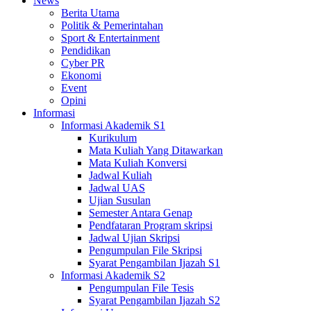
News
Berita Utama
Politik & Pemerintahan
Sport & Entertainment
Pendidikan
Cyber PR
Ekonomi
Event
Opini
Informasi
Informasi Akademik S1
Kurikulum
Mata Kuliah Yang Ditawarkan
Mata Kuliah Konversi
Jadwal Kuliah
Jadwal UAS
Ujian Susulan
Semester Antara Genap
Pendfataran Program skripsi
Jadwal Ujian Skripsi
Pengumpulan File Skripsi
Syarat Pengambilan Ijazah S1
Informasi Akademik S2
Pengumpulan File Tesis
Syarat Pengambilan Ijazah S2