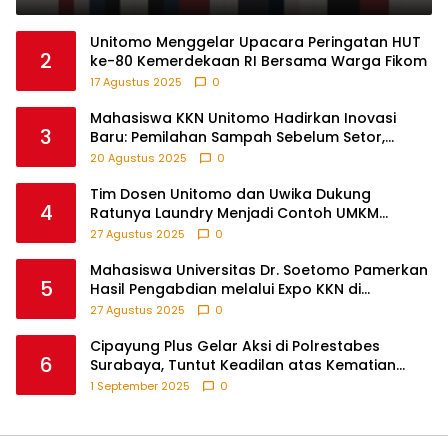
Pribadi di Era Transformasi Teknologi
Unitomo Menggelar Upacara Peringatan HUT
2
ke-80 Kemerdekaan RI Bersama Warga Fikom
17 Agustus 2025
0
Mahasiswa KKN Unitomo Hadirkan Inovasi
3
Baru: Pemilahan Sampah Sebelum Setor,
Anak-anak Turut Partisipasi Lewat Game
20 Agustus 2025
0
Edukatif di Desa Tanjungsari Probolinggo
Tim Dosen Unitomo dan Uwika Dukung
4
Ratunya Laundry Menjadi Contoh UMKM
Berbasis Teknologi
27 Agustus 2025
0
Mahasiswa Universitas Dr. Soetomo Pamerkan
5
Hasil Pengabdian melalui Expo KKN di
Krejengan, Probolinggo
27 Agustus 2025
0
Cipayung Plus Gelar Aksi di Polrestabes
6
Surabaya, Tuntut Keadilan atas Kematian
Pengemudi Ojek Online dan Tindakan Represif
1 September 2025
0
pada Demonstran