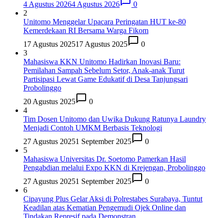
4 Agustus 2026
4 Agustus 2026
0
2
Unitomo Menggelar Upacara Peringatan HUT ke-80
Kemerdekaan RI Bersama Warga Fikom
17 Agustus 2025
17 Agustus 2025
0
3
Mahasiswa KKN Unitomo Hadirkan Inovasi Baru:
Pemilahan Sampah Sebelum Setor, Anak-anak Turut
Partisipasi Lewat Game Edukatif di Desa Tanjungsari
Probolinggo
20 Agustus 2025
0
4
Tim Dosen Unitomo dan Uwika Dukung Ratunya Laundry
Menjadi Contoh UMKM Berbasis Teknologi
27 Agustus 2025
1 September 2025
0
5
Mahasiswa Universitas Dr. Soetomo Pamerkan Hasil
Pengabdian melalui Expo KKN di Krejengan, Probolinggo
27 Agustus 2025
1 September 2025
0
6
Cipayung Plus Gelar Aksi di Polrestabes Surabaya, Tuntut
Keadilan atas Kematian Pengemudi Ojek Online dan
Tindakan Represif pada Demonstran