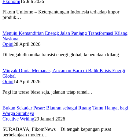
Ekonomi
16 Juli 2026
Fikom Unitomo – Ketergantungan Indonesia terhadap impor
produk…
Menuju Kemandirian Energi: Jalan Panjang Transformasi Kilang
Nasional
Opini
28 April 2026
Di tengah dinamika transisi energi global, keberadaan kilang…
Minyak Dunia Memanas, Ancaman Baru di Balik Krisis Energi
Global
Opini
14 April 2026
Pagi itu terasa biasa saja, jalanan tetap ramai….
Bukan Sekadar Pasar: Blauran sebagai Ruang Tamu Hangat bagi
Warga Surabaya
Creative Writing
29 Januari 2026
SURABAYA, FikomNews – Di tengah kepungan pusat
perbelanjaan modern…