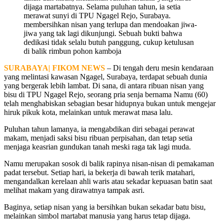
dijaga martabatnya. Selama puluhan tahun, ia setia
merawat sunyi di TPU Ngagel Rejo, Surabaya.
membersihkan nisan yang terlupa dan mendoakan jiwa-
jiwa yang tak lagi dikunjungi. Sebuah bukti bahwa
dedikasi tidak selalu butuh panggung, cukup ketulusan
di balik rimbun pohon kamboja
SURABAYA| FIKOM NEWS
– Di tengah deru mesin kendaraan
yang melintasi kawasan Ngagel, Surabaya, terdapat sebuah dunia
yang bergerak lebih lambat. Di sana, di antara ribuan nisan yang
bisu di TPU Ngagel Rejo, seorang pria senja bernama Namu (60)
telah menghabiskan sebagian besar hidupnya bukan untuk mengejar
hiruk pikuk kota, melainkan untuk merawat masa lalu.
Puluhan tahun lamanya, ia mengabdikan diri sebagai perawat
makam, menjadi saksi bisu ribuan perpisahan, dan tetap setia
menjaga keasrian gundukan tanah meski raga tak lagi muda.
Namu merupakan sosok di balik rapinya nisan-nisan di pemakaman
padat tersebut. Setiap hari, ia bekerja di bawah terik matahari,
mengandalkan kerelaan ahli waris atau sekadar kepuasan batin saat
melihat makam yang dirawatnya tampak asri.
Baginya, setiap nisan yang ia bersihkan bukan sekadar batu bisu,
melainkan simbol martabat manusia yang harus tetap dijaga.