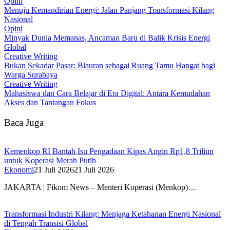
Opini
Menuju Kemandirian Energi: Jalan Panjang Transformasi Kilang
Nasional
Opini
Minyak Dunia Memanas, Ancaman Baru di Balik Krisis Energi
Global
Creative Writing
Bukan Sekadar Pasar: Blauran sebagai Ruang Tamu Hangat bagi
Warga Surabaya
Creative Writing
Mahasiswa dan Cara Belajar di Era Digital: Antara Kemudahan
Akses dan Tantangan Fokus
Baca Juga
Kemenkop RI Bantah Isu Pengadaan Kipas Angin Rp1,8 Triliun
untuk Koperasi Merah Putih
Ekonomi
21 Juli 2026
21 Juli 2026
JAKARTA | Fikom News – Menteri Koperasi (Menkop)…
Transformasi Industri Kilang: Menjaga Ketahanan Energi Nasional
di Tengah Transisi Global