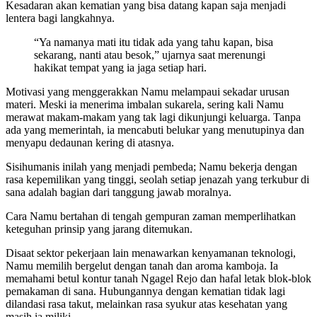
Kesadaran akan kematian yang bisa datang kapan saja menjadi
lentera bagi langkahnya.
“Ya namanya mati itu tidak ada yang tahu kapan, bisa
sekarang, nanti atau besok,” ujarnya saat merenungi
hakikat tempat yang ia jaga setiap hari.
Motivasi yang menggerakkan Namu melampaui sekadar urusan
materi. Meski ia menerima imbalan sukarela, sering kali Namu
merawat makam-makam yang tak lagi dikunjungi keluarga. Tanpa
ada yang memerintah, ia mencabuti belukar yang menutupinya dan
menyapu dedaunan kering di atasnya.
Sisihumanis inilah yang menjadi pembeda; Namu bekerja dengan
rasa kepemilikan yang tinggi, seolah setiap jenazah yang terkubur di
sana adalah bagian dari tanggung jawab moralnya.
Cara Namu bertahan di tengah gempuran zaman memperlihatkan
keteguhan prinsip yang jarang ditemukan.
Disaat sektor pekerjaan lain menawarkan kenyamanan teknologi,
Namu memilih bergelut dengan tanah dan aroma kamboja. Ia
memahami betul kontur tanah Ngagel Rejo dan hafal letak blok-blok
pemakaman di sana. Hubungannya dengan kematian tidak lagi
dilandasi rasa takut, melainkan rasa syukur atas kesehatan yang
masih ia miliki.