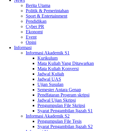
News
Berita Utama
Politik & Pemerintahan
Sport & Entertainment
Pendidikan
Cyber PR
Ekonomi
Event
Opini
Informasi
Informasi Akademik S1
Kurikulum
Mata Kuliah Yang Ditawarkan
Mata Kuliah Konversi
Jadwal Kuliah
Jadwal UAS
Ujian Susulan
Semester Antara Genap
Pendfataran Program skripsi
Jadwal Ujian Skripsi
Pengumpulan File Skripsi
Syarat Pengambilan Ijazah S1
Informasi Akademik S2
Pengumpulan File Tesis
Syarat Pengambilan Ijazah S2