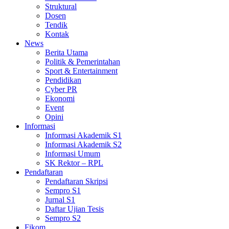
Struktural
Dosen
Tendik
Kontak
News
Berita Utama
Politik & Pemerintahan
Sport & Entertainment
Pendidikan
Cyber PR
Ekonomi
Event
Opini
Informasi
Informasi Akademik S1
Informasi Akademik S2
Informasi Umum
SK Rektor – RPL
Pendaftaran
Pendaftaran Skripsi
Sempro S1
Jurnal S1
Daftar Ujian Tesis
Sempro S2
Fikom