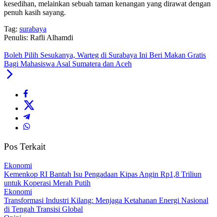
kesedihan, melainkan sebuah taman kenangan yang dirawat dengan
penuh kasih sayang.
Tag:
surabaya
Penulis: Rafli Alhamdi
Boleh Pilih Sesukanya, Warteg di Surabaya Ini Beri Makan Gratis
Bagi Mahasiswa Asal Sumatera dan Aceh
Pos Terkait
Ekonomi
Kemenkop RI Bantah Isu Pengadaan Kipas Angin Rp1,8 Triliun
untuk Koperasi Merah Putih
Ekonomi
Transformasi Industri Kilang: Menjaga Ketahanan Energi Nasional
di Tengah Transisi Global