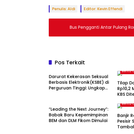
Penulis: Aldi
Editor: Kevin Effendi
Bus Pengganti Antar Pulang Ro
Pos Terkait
Berita Utama
Berita
Darurat Kekerasan Seksual
Berbasis Elektronik(KSBE) di
Tilap 
Perguruan Tinggi: Ungkap
Rp10,2 
Krisis Kepercayaan
KBS Di
Berita Utama
Institusional.
Berita
“Leading the Next Journey”:
Babak Baru Kepemimpinan
Banjir
BEM dan DLM Fikom Dimulai
Pesisir
Tambak