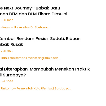
he Next Journey”: Babak Baru
nan BEM dan DLM Fikom Dimulai
9 Juli 2026
m News — Universitas Dr. Soetomo…
 Kembali Rendam Pesisir Sedati, Ribuan
mbak Rusak
8 Juli 2026
 Banjir rob kembali menerjang kawasan…
ital Diterapkan, Mampukah Menekan Praktik
 di Surabaya?
7 Juli 2026
 Unitomo – Pemerintah Kota (Pemkot) Surabaya…