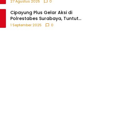
Pengabdian melalui Expo KKN di
27 Agustus 2025
0
Krejengan, Probolinggo
Cipayung Plus Gelar Aksi di
Polrestabes Surabaya, Tuntut
Keadilan atas Kematian
1 September 2025
0
Pengemudi Ojek Online dan
Tindakan Represif pada
Demonstran