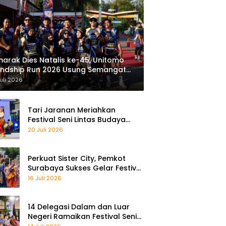
arak Dies Natalis ke-45, Unitomo
endship Run 2026 Usung Semangat
ayu Bareng, Sehat Bareng”
uli 2026
Tari Jaranan Meriahkan
Festival Seni Lintas Budaya
2026 di Surabaya
20 Juli 2026
Perkuat Sister City, Pemkot
Surabaya Sukses Gelar Festival
Remo Yosakoi 2026
16 Juli 2026
14 Delegasi Dalam dan Luar
Negeri Ramaikan Festival Seni
Lintas Budaya 2026