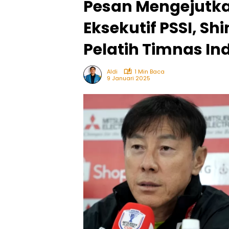
Pesan Mengejutk
Eksekutif PSSI, Sh
Pelatih Timnas In
Aldi
1 Min Baca
9 Januari 2025