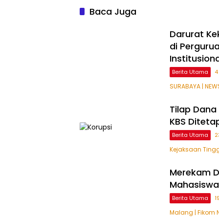
Baca Juga
Darurat Ke
di Perguru
Institusiona
Berita Utama
4
SURABAYA | NEWS
Tilap Dana 
KBS Diteta
Berita Utama
2
Kejaksaan Tingg
Merekam De
Mahasiswa 
Berita Utama
1
Malang | Fikom