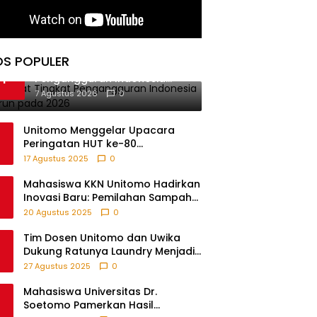
OS POPULER
BPS Catat Tingkat
1
Pengangguran Indonesia
Menurun pada 2026
7 Agustus 2026
0
Unitomo Menggelar Upacara
Peringatan HUT ke-80
Kemerdekaan RI Bersama Warga
17 Agustus 2025
0
Fikom
Mahasiswa KKN Unitomo Hadirkan
Inovasi Baru: Pemilahan Sampah
Sebelum Setor, Anak-anak Turut
20 Agustus 2025
0
Partisipasi Lewat Game Edukatif di
Desa Tanjungsari Probolinggo
Tim Dosen Unitomo dan Uwika
Dukung Ratunya Laundry Menjadi
Contoh UMKM Berbasis Teknologi
27 Agustus 2025
0
Mahasiswa Universitas Dr.
Soetomo Pamerkan Hasil