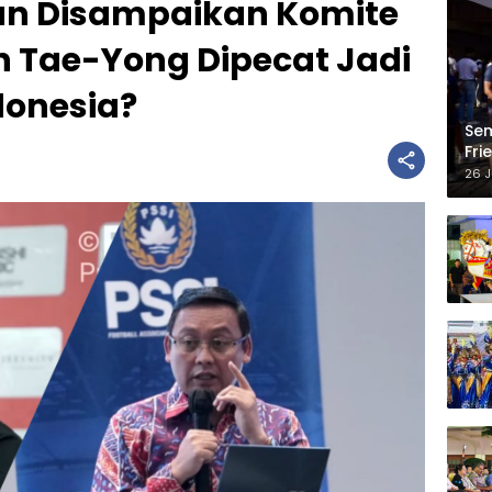
an Disampaikan Komite
in Tae-Yong Dipecat Jadi
donesia?
Sem
Fri
“Ml
26 J