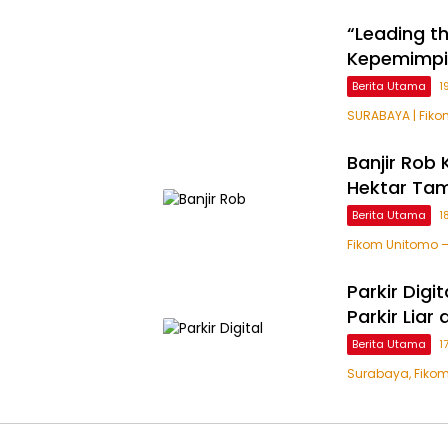
“Leading t
Kepemimpi
Berita Utama
1
SURABAYA | Fiko
Banjir Rob
Hektar Ta
Berita Utama
1
Fikom Unitomo –
Parkir Dig
Parkir Liar
Berita Utama
1
Surabaya, Fikom