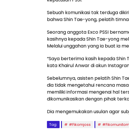
Sebuah komunikasi tak terduga diki
bahwa Shin Tae-yong, pelatih timnas
Seorang anggota Exco PSSI bernama
kasihnya kepada Shin Tae-yong mela
Melalui unggahan yang ia buat ia m
“Saya berterima kasih kepada Shin 
kata Khairul Anwar di akun Instagra
Sebelumnya, asisten pelatih Shin T
dia tidak mengetahui rencana masa
memiliki informasi mengenai hal te
dikomunikasikan dengan pihak terkait
Dia mengemukakan usulan agar subje
Tag:
#Fikomjoss
#Fikomunito