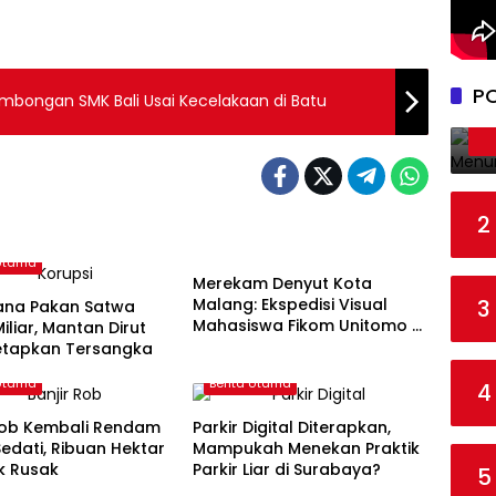
P
mbongan SMK Bali Usai Kecelakaan di Batu
2
Berita Utama
 Utama
Merekam Denyut Kota
Malang: Ekspedisi Visual
3
Dana Pakan Satwa
Mahasiswa Fikom Unitomo di
Miliar, Mantan Dirut
Balik Lensa
tetapkan Tersangka
 Utama
Berita Utama
4
 Rob Kembali Rendam
Parkir Digital Diterapkan,
 Sedati, Ribuan Hektar
Mampukah Menekan Praktik
 Rusak
Parkir Liar di Surabaya?
5