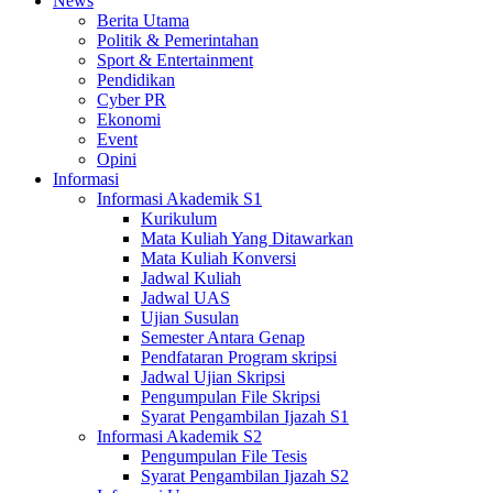
News
Berita Utama
Politik & Pemerintahan
Sport & Entertainment
Pendidikan
Cyber PR
Ekonomi
Event
Opini
Informasi
Informasi Akademik S1
Kurikulum
Mata Kuliah Yang Ditawarkan
Mata Kuliah Konversi
Jadwal Kuliah
Jadwal UAS
Ujian Susulan
Semester Antara Genap
Pendfataran Program skripsi
Jadwal Ujian Skripsi
Pengumpulan File Skripsi
Syarat Pengambilan Ijazah S1
Informasi Akademik S2
Pengumpulan File Tesis
Syarat Pengambilan Ijazah S2