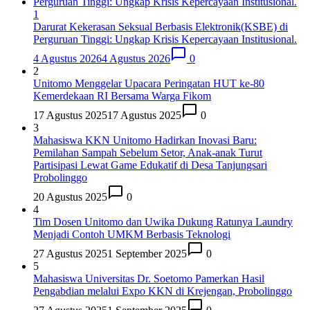
1
Darurat Kekerasan Seksual Berbasis Elektronik(KSBE) di
Perguruan Tinggi: Ungkap Krisis Kepercayaan Institusional.
4 Agustus 2026
4 Agustus 2026
0
2
Unitomo Menggelar Upacara Peringatan HUT ke-80
Kemerdekaan RI Bersama Warga Fikom
17 Agustus 2025
17 Agustus 2025
0
3
Mahasiswa KKN Unitomo Hadirkan Inovasi Baru:
Pemilahan Sampah Sebelum Setor, Anak-anak Turut
Partisipasi Lewat Game Edukatif di Desa Tanjungsari
Probolinggo
20 Agustus 2025
0
4
Tim Dosen Unitomo dan Uwika Dukung Ratunya Laundry
Menjadi Contoh UMKM Berbasis Teknologi
27 Agustus 2025
1 September 2025
0
5
Mahasiswa Universitas Dr. Soetomo Pamerkan Hasil
Pengabdian melalui Expo KKN di Krejengan, Probolinggo