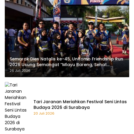
Semarak Dies Natalis ke-45, Unitomo Friendship Run
2026 Usung Semangat “Mlayu Bareng, Sehat
Bareng”
26 Juli 2026
Tari Jaranan Meriahkan Festival Seni Lintas
Budaya 2026 di Surabaya
20 Juli 2026