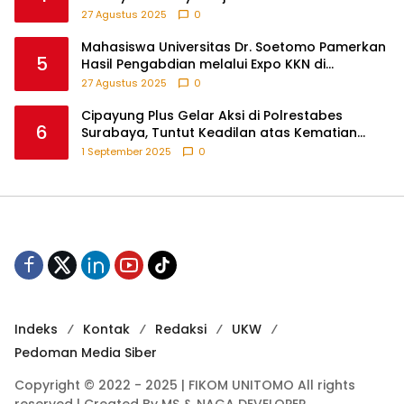
Berbasis Teknologi
27 Agustus 2025
0
Mahasiswa Universitas Dr. Soetomo Pamerkan
5
Hasil Pengabdian melalui Expo KKN di
Krejengan, Probolinggo
27 Agustus 2025
0
Cipayung Plus Gelar Aksi di Polrestabes
6
Surabaya, Tuntut Keadilan atas Kematian
Pengemudi Ojek Online dan Tindakan Represif
1 September 2025
0
pada Demonstran
Indeks
Kontak
Redaksi
UKW
Pedoman Media Siber
Copyright © 2022 - 2025 | FIKOM UNITOMO All rights