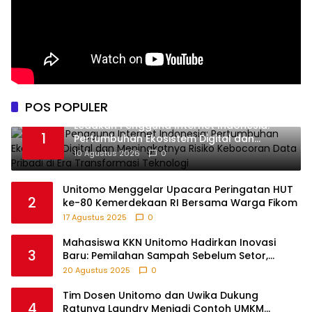
POS POPULER
Ledakan Pengguna Internet Indonesia:
1
Pertumbuhan Ekosistem Digital dan
Meningkatnya Risiko Kebocoran Data
10 Agustus 2026
0
Pribadi di Era Transformasi Teknologi
Unitomo Menggelar Upacara Peringatan HUT
2
ke-80 Kemerdekaan RI Bersama Warga Fikom
17 Agustus 2025
0
Mahasiswa KKN Unitomo Hadirkan Inovasi
3
Baru: Pemilahan Sampah Sebelum Setor,
Anak-anak Turut Partisipasi Lewat Game
20 Agustus 2025
0
Edukatif di Desa Tanjungsari Probolinggo
Tim Dosen Unitomo dan Uwika Dukung
4
Ratunya Laundry Menjadi Contoh UMKM