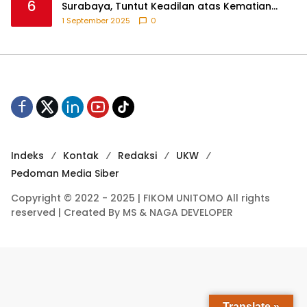
6
Surabaya, Tuntut Keadilan atas Kematian
Pengemudi Ojek Online dan Tindakan Represif
1 September 2025
0
pada Demonstran
Indeks
Kontak
Redaksi
UKW
Pedoman Media Siber
Copyright © 2022 - 2025 | FIKOM UNITOMO All rights
reserved | Created By MS & NAGA DEVELOPER
Translate »