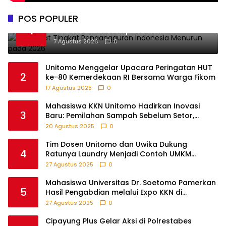
POS POPULER
BPS Catat Tingkat Pengangguran
1
Indonesia Menurun pada 2026
7 Agustus 2026
0
Unitomo Menggelar Upacara Peringatan HUT
2
ke-80 Kemerdekaan RI Bersama Warga Fikom
17 Agustus 2025
0
Mahasiswa KKN Unitomo Hadirkan Inovasi
3
Baru: Pemilahan Sampah Sebelum Setor,
Anak-anak Turut Partisipasi Lewat Game
20 Agustus 2025
0
Edukatif di Desa Tanjungsari Probolinggo
Tim Dosen Unitomo dan Uwika Dukung
4
Ratunya Laundry Menjadi Contoh UMKM
Berbasis Teknologi
27 Agustus 2025
0
Mahasiswa Universitas Dr. Soetomo Pamerkan
5
Hasil Pengabdian melalui Expo KKN di
Krejengan, Probolinggo
27 Agustus 2025
0
Cipayung Plus Gelar Aksi di Polrestabes