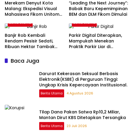
Merekam Denyut Kota
“Leading the Next Journey”:
Malang: Ekspedisi Visual
Babak Baru Kepemimpinan
Mahasiswa Fikom Unitomo
BEM dan DLM Fikom Dimulai
di Balik Lensa
Berita Utama
Berita Utama
Banjir Rob Kembali
Parkir Digital Diterapkan,
Rendam Pesisir Sedati,
Mampukah Menekan
Ribuan Hektar Tambak
Praktik Parkir Liar di
Rusak
Surabaya?
Baca Juga
Darurat Kekerasan Seksual Berbasis
Elektronik(KSBE) di Perguruan Tinggi:
Ungkap Krisis Kepercayaan Institusional.
Berita Utama
4 Agustus 2026
Tilap Dana Pakan Satwa Rp10,2 Miliar,
Mantan Dirut KBS Ditetapkan Tersangka
Berita Utama
23 Juli 2026