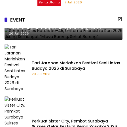
Berita Utama
17 Juli 2026
EVENT
Semarak Dies Natalis ke-45, Unitomo Friendship Run
2026 Usung Semangat “Mlayu Bareng, Sehat
Bareng”
26 Juli 2026
Tari Jaranan Meriahkan Festival Seni Lintas
Budaya 2026 di Surabaya
20 Juli 2026
Perkuat Sister City, Pemkot Surabaya
Sukses Gelar Festival Remo Yosakoi 2026