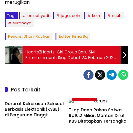
merugikan.
Tag:
eri cahyadi
jagat coin
koin
ricuh
surabaya
Penulis: Dhani Rayhan
Editor: Firna Sq
Hearts2Hearts, Girl Group Baru SM
Entertainment, Siap Debut 24 Februari 2025:
Trainee Asal Indonesia Jadi Sorotan
Pos Terkait
Berita Utama
Berita Utama
Darurat Kekerasan Seksual
Berbasis Elektronik(KSBE)
Tilap Dana Pakan Satwa
di Perguruan Tinggi:
Rp10,2 Miliar, Mantan Dirut
Ungkap Krisis
KBS Ditetapkan Tersangka
Berita Utama
Berita Utama
Kepercayaan Institusional.