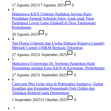
17 Agustus 2025
17 Agustus 2025
0
3
Mahasiswa KKN Unitomo Hadirkan Inovasi Baru:
Pemilahan Sampah Sebelum Setor, Anak-anak Turut
Partisipasi Lewat Game Edukatif di Desa Tanjungsari
Probolinggo
20 Agustus 2025
0
4
Tim Dosen Unitomo dan Uwika Dukung Ratunya Laundry
Menjadi Contoh UMKM Berbasis Teknologi
27 Agustus 2025
1 September 2025
0
5
Mahasiswa Universitas Dr. Soetomo Pamerkan Hasil
Pengabdian melalui Expo KKN di Krejengan, Probolinggo
27 Agustus 2025
1 September 2025
0
6
Cipayung Plus Gelar Aksi di Polrestabes Surabaya, Tuntut
Keadilan atas Kematian Pengemudi Ojek Online dan
Tindakan Represif pada Demonstran
1 September 2025
15 Oktober 2025
0