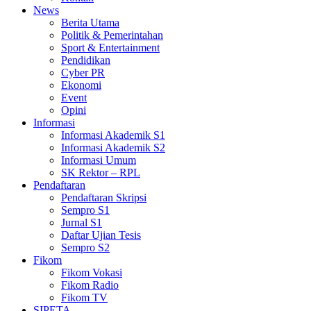
News
Berita Utama
Politik & Pemerintahan
Sport & Entertainment
Pendidikan
Cyber PR
Ekonomi
Event
Opini
Informasi
Informasi Akademik S1
Informasi Akademik S2
Informasi Umum
SK Rektor – RPL
Pendaftaran
Pendaftaran Skripsi
Sempro S1
Jurnal S1
Daftar Ujian Tesis
Sempro S2
Fikom
Fikom Vokasi
Fikom Radio
Fikom TV
SIPETA