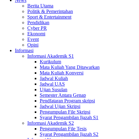
News
Berita Utama
Politik & Pemerintahan
Sport & Entertainment
Pendidikan
Cyber PR
Ekonomi
Event
Opini
Informasi
Informasi Akademik S1
Kurikulum
Mata Kuliah Yang Ditawarkan
Mata Kuliah Konversi
Jadwal Kuliah
Jadwal UAS
Ujian Susulan
Semester Antara Genap
Pendfataran Program skripsi
Jadwal Ujian Skripsi
Pengumpulan File Skripsi
Syarat Pengambilan Ijazah S1
Informasi Akademik S2
Pengumpulan File Tesis
Syarat Pengambilan Ijazah S2