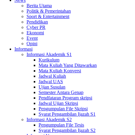
News
Berita Utama
Politik & Pemerintahan
Sport & Entertainment
Pendidikan
Cyber PR
Ekonomi
Event
Opini
Informasi
Informasi Akademik S1
Kurikulum
Mata Kuliah Yang Ditawarkan
Mata Kuliah Konversi
Jadwal Kuliah
Jadwal UAS
Ujian Susulan
Semester Antara Genap
Pendfataran Program skripsi
Jadwal Ujian Skripsi
Pengumpulan File Skripsi
Syarat Pengambilan Ijazah S1
Informasi Akademik S2
Pengumpulan File Tesis
Syarat Pengambilan Ijazah S2