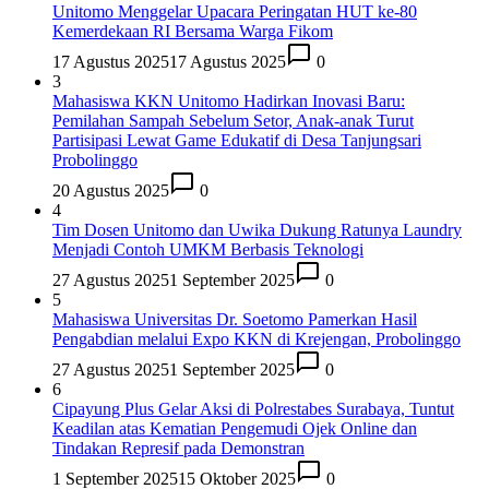
Unitomo Menggelar Upacara Peringatan HUT ke-80
Kemerdekaan RI Bersama Warga Fikom
17 Agustus 2025
17 Agustus 2025
0
3
Mahasiswa KKN Unitomo Hadirkan Inovasi Baru:
Pemilahan Sampah Sebelum Setor, Anak-anak Turut
Partisipasi Lewat Game Edukatif di Desa Tanjungsari
Probolinggo
20 Agustus 2025
0
4
Tim Dosen Unitomo dan Uwika Dukung Ratunya Laundry
Menjadi Contoh UMKM Berbasis Teknologi
27 Agustus 2025
1 September 2025
0
5
Mahasiswa Universitas Dr. Soetomo Pamerkan Hasil
Pengabdian melalui Expo KKN di Krejengan, Probolinggo
27 Agustus 2025
1 September 2025
0
6
Cipayung Plus Gelar Aksi di Polrestabes Surabaya, Tuntut
Keadilan atas Kematian Pengemudi Ojek Online dan
Tindakan Represif pada Demonstran
1 September 2025
15 Oktober 2025
0